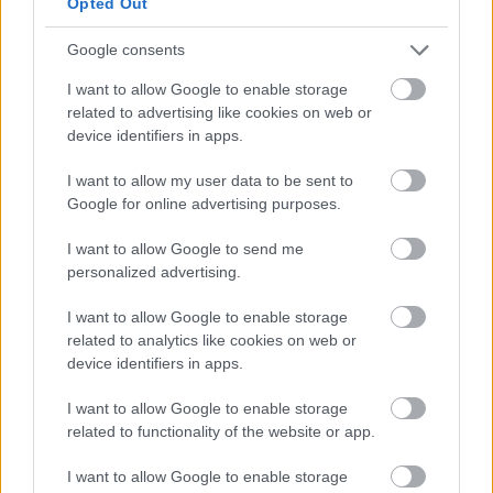
Opted Out
Google consents
I want to allow Google to enable storage
related to advertising like cookies on web or
device identifiers in apps.
I want to allow my user data to be sent to
Παράδειγμα μπλοκαρισμένου email από απατεώνες
Google for online advertising purposes.
I want to allow Google to send me
Ο απώτερος στόχος των δραστών που
personalized advertising.
χρησιμοποιούν τη συγκεκριμένη μέθοδο είναι να
πείσουν την επιχείρηση να καταβάλει μια
I want to allow Google to enable storage
λεγόμενη «προκαταβολή», η οποία υποτίθεται ότι
related to analytics like cookies on web or
device identifiers in apps.
απαιτείται για την εξασφάλιση προτεραιότητας
σε λίστα υποψήφιων συνεργατών. Οι δράστες
I want to allow Google to enable storage
ισχυρίζονται ότι το ποσό αυτό θα επιστραφεί
related to functionality of the website or app.
πλήρως μετά την επισημοποίηση της
I want to allow Google to enable storage
συνεργασίας. Στην πραγματικότητα, η υπόσχεση