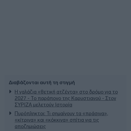
Διαβάζονται αυτή τη στιγμή
Η γαλάζια «θετική ατζέντα» στο δρόμο για το
2027 - Το παράπονο της Καρυστιανού - Στον
ΣΥΡΙΖΑ μελετούν Ιστορία
Πυρόπληκτοι: Τι σημαίνουν τα «πράσινα»,
«κίτρινα» και «κόκκινα» σπίτια για τις
αποζημιώσεις