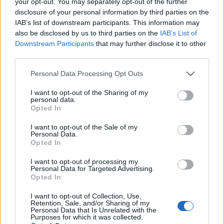
your opt-out. You may separately opt-out of the further
disclosure of your personal information by third parties on the
IAB’s list of downstream participants. This information may
also be disclosed by us to third parties on the
IAB’s List of
Downstream Participants
that may further disclose it to other
third parties.
Please note that this website/app uses one or more Google
Εάν κάποιο μέλος του προσωπικού ανταποκριθεί,
Personal Data Processing Opt Outs
services and may gather and store information including but
οι δράστες συνήθως περνούν στο επόμενο
not limited to your visit or usage behaviour. You may click to
I want to opt-out of the Sharing of my
personal data.
στάδιο. Για να ενισχύσουν την αξιοπιστία τους,
grant or deny consent to Google and its third-party tags to
Opted In
αποστέλλουν πλαστά έγγραφα προς
use your data for below specified purposes in below Google
consent section.
συμπλήρωση και υπογραφή, στα οποία
I want to opt-out of the Sale of my
Personal Data.
περιλαμβάνονται φόρμες εγγραφής
Opted In
προμηθευτών και συμφωνητικά
I want to opt-out of processing my
εμπιστευτικότητας.
Personal Data for Targeted Advertising.
Opted In
I want to opt-out of Collection, Use,
Retention, Sale, and/or Sharing of my
Personal Data that Is Unrelated with the
Purposes for which it was collected.