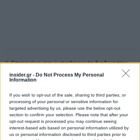
4. Επιταχύνονται οι πειθαρχικές διαδικασίες
,
λαμβάνοντας υπόψη ότι οι διαδικασίες στα
insider.gr -
Do Not Process My Personal
Πειθαρχικά Συμβούλια του ΕΦΚΑ έχουν αυτή τη
Information
στιγμή μέσο χρόνο ολοκλήρωσης τα 2 έτη.
Ειδικότερα, η άσκηση της πειθαρχικής δίωξης θα
If you wish to opt-out of the sale, sharing to third parties, or
processing of your personal or sensitive information for
γίνεται σε ένα μήνα (αντί 3 μηνών) και θα
targeted advertising by us, please use the below opt-out
ολοκληρώνεται σε ένα μήνα από την κλήση σε
section to confirm your selection. Please note that after your
απολογία (αντί 2 μηνών).
opt-out request is processed you may continue seeing
interest-based ads based on personal information utilized by
us or personal information disclosed to third parties prior to
Στο πλαίσιο της ενίσχυσης της αμεροληψίας των