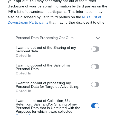
your opt-out. You may separately opt-out of the further
ελέγχων, οι ΕΔΕ θα διενεργούνται υποχρεωτικά
disclosure of your personal information by third parties on the
από υπάλληλο άλλου Υπουργείου και θα
IAB’s list of downstream participants. This information may
περατώνονται σε ένα μήνα. Το Πειθαρχικό
also be disclosed by us to third parties on the
IAB’s List of
Downstream Participants
that may further disclose it to other
Συμβούλιο του ΕΦΚΑ θα συγκροτείται με τρία
third parties.
μέλη (πρόεδρος δικαστικός, πάρεδρος Νομικού
Συμβουλίου του Κράτους και μόνιμος υπάλληλος
Please note that this website/app uses one or more Google
Personal Data Processing Opt Outs
services and may gather and store information including but
εκτός Υπουργείου Εργασίας και Κοινωνικών
not limited to your visit or usage behaviour. You may click to
I want to opt-out of the Sharing of my
Υποθέσεων), χωρίς συμμετοχή των αιρετών
personal data.
grant or deny consent to Google and its third-party tags to
Opted In
εκπροσώπων εργαζομένων του ΕΦΚΑ.
use your data for below specified purposes in below Google
consent section.
I want to opt-out of the Sale of my
Personal Data.
Θα είναι αρμόδιο για όλες τις υποθέσεις που
Opted In
εκκινούν μετά την δημοσίευση του νόμου και για
I want to opt-out of processing my
τις εκκρεμείς διαδικασίες, εφόσον δεν έχουν
Personal Data for Targeted Advertising.
εισαχθεί προς κρίση. Η επιτάχυνση των
Opted In
πειθαρχικών διαδικασιών αποσκοπεί στην
I want to opt-out of Collection, Use,
ενίσχυση του πνεύματος λογοδοσίας στους
Retention, Sale, and/or Sharing of my
Personal Data that Is Unrelated with the
υπαλλήλους, ώστε να είναι σαφές ότι μαζί με την
Purposes for which it was collected.