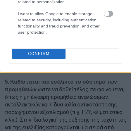
related to personalization.
I want to allow Google to enable storage
related to security, including authentication
functionality and fraud prevention, and other
user protection.
CONFIRM
5. Καθίσταται πιο ευέλικτο το σύστημα των
προμηθειών
ώστε να δοθεί τέλος σε φαινόμενα,
όπως η μη έγκαιρη προμήθεια αναλώσιμων,
ανταλλακτικών και η δυσκολία αντικατάστασης
παρωχημένου εξοπλισμού (π.χ. Η/Υ, κλιματιστικά
κ.λπ.). Στην ίδια λογική της αύξησης της ταχύτητας
και της ευελιξίας καταργούνται μια σειρά από