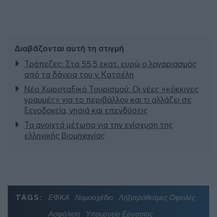
Διαβάζονται αυτή τη στιγμή
Τράπεζες: Στα 55,5 εκατ. ευρώ ο λογαριασμός
από τα δάνεια του ν. Κατσέλη
Νέο Χωροταξικό Τουρισμού: Οι νέες «κόκκινες
γραμμές» για το περιβάλλον και τι αλλάζει σε
ξενοδοχεία, νησιά και επενδύσεις
Τα ανοιχτά μέτωπα για την ενίσχυση της
ελληνικής βιομηχανίας
TAGS:
ΕΦΚΑ
Νομοσχέδιο
Ληξιπρόθεσμες Οφειλές
Ασφάλιση
Υπουργείο Εργασίας