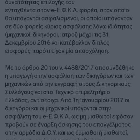
δυνατότητας επιλογής του
ενταχθέντα στον e-Ε.Φ.Κ.Α. φορέα, στον οποίο
θα υπάγονται ασφαλισμένοι, οι οποίοι υπάγονταν
σε δύο φορείς κύριας ασφάλισης λόγω ιδιότητας
(μηχανικοί, δικηγόροι, ιατροί) μέχρι τις 31
Δεκεμβρίου 2016 και κατέβαλλαν διπλές
εισφορές παρότι είχαν μία απασχόληση.
Με το άρθρο 20 του ν. 4488/2017 αποσυνδέθηκε
η υπαγωγή στην ασφάλιση των δικηγόρων και των
μηχανικών από την εγγραφή στους Δικηγορικούς
Συλλόγους και στο Τεχνικό Επιμελητήριο
Ελλάδας, αντίστοιχα. Από 1η Ιανουαρίου 2017 οι
δικηγόροι και οι μηχανικοί υπάγονται στην
ασφάλιση του e-Ε.Φ.Κ.Α. ως μη μισθωτοί εφόσον
προβούν σε έναρξη άσκησης του επαγγέλματος
στην αρμόδια Δ.Ο.Υ. και ως έμμισθοι ή μισθωτοί,