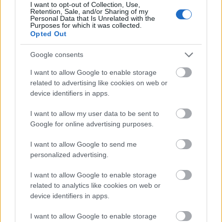
I want to opt-out of Collection, Use,
Retention, Sale, and/or Sharing of my
Η παράβαση διαπιστώνεται και το πρόστιμο
Personal Data that Is Unrelated with the
Purposes for which it was collected.
επιβάλλεται με πράξη του προϊσταμένου του
Opted Out
κατά τόπο αρμόδιου Τμήματος Επιθεώρησης
Google consents
Εργασιακών Σχέσεων του ΣΕΠΕ, κατόπιν
άντλησης του τελικού αρχείου παραβατών από το
I want to allow Google to enable storage
ΠΣ ΕΡΓΑΝΗ.
related to advertising like cookies on web or
device identifiers in apps.
Εάν ο εργοδότης δεν υποβάλλει την Υπεύθυνη
I want to allow my user data to be sent to
Δήλωση με την κατάσταση των εργαζομένων,
του
Google for online advertising purposes.
επιβάλλεται πρόστιμο 2.000 ευρώ
. Σε
I want to allow Google to send me
περίπτωση υποβολής ψευδούς δήλωσης,
personalized advertising.
επιβάλλεται στον εργοδότη πρόστιμο 10.000
ευρώ.
I want to allow Google to enable storage
related to analytics like cookies on web or
device identifiers in apps.
O εργοδότης δεν επιτρέπεται ρητά να
απασχολήσει εργαζόμενο με θετικό rapid test. Σε
I want to allow Google to enable storage