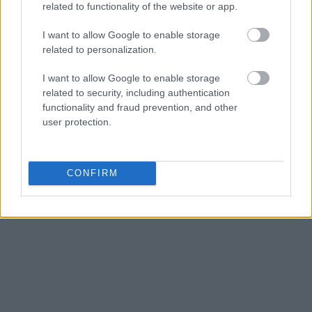
περίπτωση που διενεργηθεί έλεγχος από τις
related to functionality of the website or app.
αρμόδιες αρχές και βρεθεί να το έχει πράξει,
του
I want to allow Google to enable storage
επιβάλλεται πρόστιμο 1.500 ευρώ.
related to personalization.
I want to allow Google to enable storage
related to security, including authentication
functionality and fraud prevention, and other
user protection.
CONFIRM