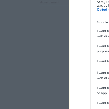
of my P
was col
Opted 
Google 
I want t
web or d
I want t
purpose
I want 
I want t
web or d
I want t
or app.
I want t