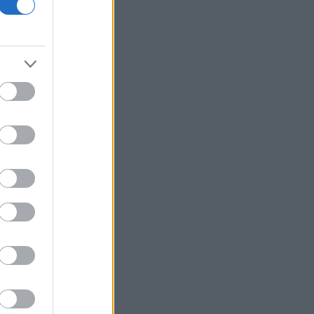
ΑΑΔΕ: Άνοιξε εκ νέου το σύστημα ΕΑΕ
2025 για διορθώσεις μετά την
τελευταία πληρωμή
AI: Η νέα μηχανή της παγκόσμιας
οικονομίας και οι κίνδυνοι της
επενδυτικής έκρηξης
ΕΛ.Α.Σ: «Η απροκάλυπτη ώσμωση
δικαστικής αρχής και εκτελεστικής
εξουσίας εκθέτει τη χώρα διεθνώς»
Δικαστικό μπλόκο στην αίθουσα χορού
του Τραμπ στο Λευκό Οίκο
Μπάρκιν (Fed): «Τα στοιχεία για την
αγορά εργασίας συμβαδίζουν με τις
πρόσφατες τάσεις»
Καταβλήθηκαν 33,58 εκατ. ευρώ σε
67.746 δικαιούχους για την αγορά
λιπασμάτων
Ευρωαγορές: Η καλύτερη εβδομάδα
από τα τέλη Ιουνίου - Σε νέα υψηλά ο