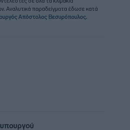
υντελεστές σε όλα τα κλιμάκια
ν. Αναλυτικά παραδείγματα έδωσε κατά
πουργός Απόστολος Βεσυρόπουλος.
θυπουργού