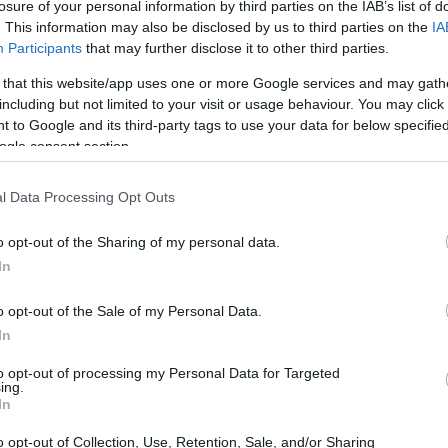
νέχεια, θα μπορέσουν να γίνονται σε 10
losure of your personal information by third parties on the IAB’s list of
. This information may also be disclosed by us to third parties on the
IA
δόσεων που έχει δοθεί στον φόρο
21:27
Participants
that may further disclose it to other third parties.
ς επεκτείνονται οι ζώνες αντικειμενικού
 that this website/app uses one or more Google services and may gath
ιώνονται σημαντικά οι συντελεστές
including but not limited to your visit or usage behaviour. You may click 
υ, ενσωματώνεται στο βασικό φόρο ο
21:11
 to Google and its third-party tags to use your data for below specifi
λύ μεγαλύτερη ελάφρυνση των
ogle consent section.
ας τάξης σε σχέση τόσο με τον
21:01
l Data Processing Opt Outs
οεκλογικές δεσμεύσεις», ανέφερε ο
o opt-out of the Sharing of my personal data.
20:42
In
 των κλιμακίων θα γίνει σε λίγες ημέρες,
o opt-out of the Sale of my Personal Data.
20:32
 στη Βουλή, μετά και την ολοκλήρωση της
In
πολογίζεται πως πλέον η συνολική ακίνητη
προσώπων στην Ελλάδα υπολογίζεται πως
to opt-out of processing my Personal Data for Targeted
20:19
ing.
In
o opt-out of Collection, Use, Retention, Sale, and/or Sharing