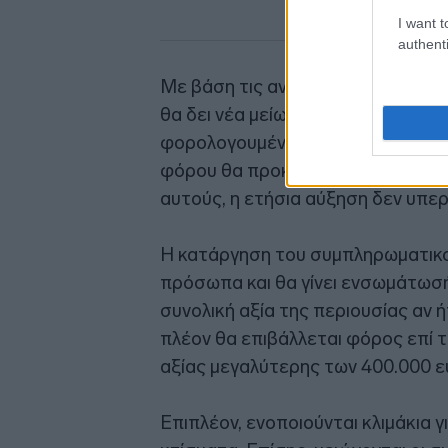
I want t
authenti
Με βάση τις ανακοινώσεις, το 80
θα δει νέα μείωση του ΕΝΦΙΑ στα
φορολογουμένων δεν θα δει καμί
φόρου θα προκύψει μόνο για το 
αυτούς, η ετήσια αύξηση δεν υπερ
Η κατάργηση του συμπληρωματικ
πρόσωπα και θα γίνει ενσωμάτωσή
συνολική αξία της περιουσίας αν 
πλέον θα επιβάλλεται φόρος επί τη
αξίας μεγαλύτερης των 400.000 ε
Επιπλέον, ενοποιούνται κλιμάκια γ