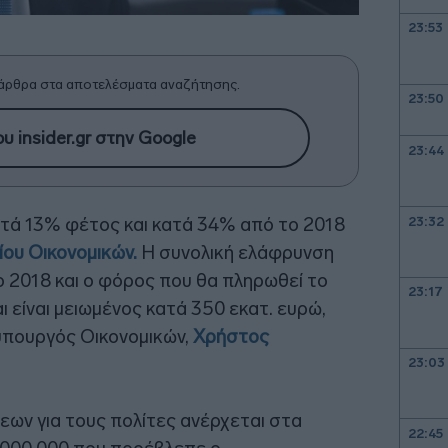
23:53
άρθρα στα αποτελέσματα αναζήτησης.
23:50
υ insider.gr στην Google
23:44
τά 13% φέτος και κατά 34% από το 2018
23:32
ου Οικονομικών.
Η συνολική ελάφρυνση
ο 2018 και ο φόρος που θα πληρωθεί το
23:17
ι είναι μειωμένος κατά 350 εκατ. ευρώ,
υπουργός Οικονομικών,
Χρήστος
23:03
εων για τους πολίτες ανέρχεται στα
22:45