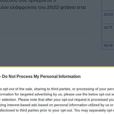
.000.000 που προέβλεπε ο
λέον ελάφρυνση του 2022 φτάνει στα
22:32
22:13
22:10
22:00
21:52
 -
Do Not Process My Personal Information
to opt-out of the sale, sharing to third parties, or processing of your per
21:46
formation for targeted advertising by us, please use the below opt-out s
r selection. Please note that after your opt-out request is processed y
eing interest-based ads based on personal information utilized by us or
21:39
 βεβαιώσεις θα προκύψουν μέχρι τέλος
disclosed to third parties prior to your opt-out. You may separately opt-