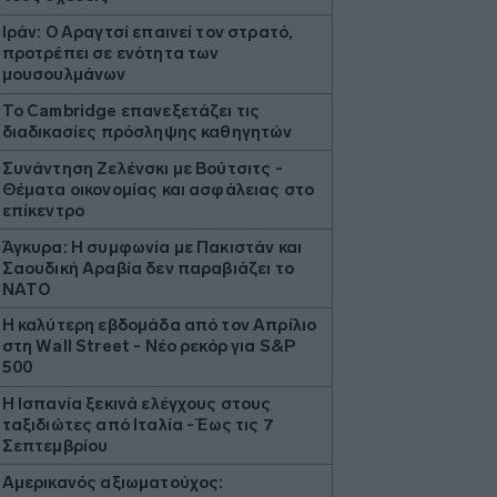
Ιράν: Ο Αραγτσί επαινεί τον στρατό,
προτρέπει σε ενότητα των
μουσουλμάνων
Το Cambridge επανεξετάζει τις
διαδικασίες πρόσληψης καθηγητών
Συνάντηση Ζελένσκι με Βούτσιτς -
Θέματα οικονομίας και ασφάλειας στο
επίκεντρο
Άγκυρα: Η συμφωνία με Πακιστάν και
Σαουδική Αραβία δεν παραβιάζει το
ΝΑΤΟ
Η καλύτερη εβδομάδα από τον Απρίλιο
στη Wall Street - Νέο ρεκόρ για S&P
500
Η Ισπανία ξεκινά ελέγχους στους
ταξιδιώτες από Ιταλία - Έως τις 7
Σεπτεμβρίου
Αμερικανός αξιωματούχος: