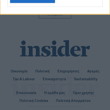
related to personalization.
I want to allow Google to enable storage
Επόμενο
related to security, including authentication
functionality and fraud prevention, and other
user protection.
Οικονομία
Πολιτική
Επιχειρήσεις
Αγορές
Tax & Labour
Επικαιρότητα
Sustainability
Επικοινωνία
Η ομάδα μας
Όροι χρήσης
Πολιτική Cookies
Πολιτική Απορρήτου