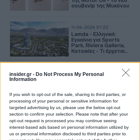
της Motor Oil - Το νέο
σουβενίρ της Μυκόνου
11-06-2026 07:22
Lamda - Ελληνικό:
Εγκαίνια για Sports
Park, Riviera Galleria,
Κατοικίες - Τι έρχεται
για ΙΟΝ, IRC,
ξενοδοχεία, σχολεία
30-04-2026 08:33
insider.gr -
Do Not Process My Personal
Από Hilton σε The
Information
Ilisian: Το εμβληματικό
ξενοδοχείο επιστρέφει
If you wish to opt-out of the sale, sharing to third parties, or
στο luxury hospitality
processing of your personal or sensitive information for
targeted advertising by us, please use the below opt-out
section to confirm your selection. Please note that after your
20-04-2026 07:10
opt-out request is processed you may continue seeing
Πώς θα είναι το νέο
interest-based ads based on personal information utilized by
Conrad Athens The
us or personal information disclosed to third parties prior to
Ilisian που ανοίγει