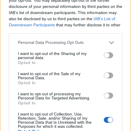
your opt-out. You may separately opt-out of the further
μέσα στην εβδομάδα
(pics)
disclosure of your personal information by third parties on the
IAB’s list of downstream participants. This information may
also be disclosed by us to third parties on the
IAB’s List of
04-02-2026 15:52
Downstream Participants
that may further disclose it to other
Η Ensofi ιδρύει νέα
third parties.
μητρική εταιρεία
συμμετοχών που θα
Please note that this website/app uses one or more Google
Personal Data Processing Opt Outs
ενσωματώνει την
services and may gather and store information including but
ΤΕΜΕΣ
not limited to your visit or usage behaviour. You may click to
I want to opt-out of the Sharing of my
personal data.
grant or deny consent to Google and its third-party tags to
Opted In
21-08-2025 07:18
use your data for below specified purposes in below Google
Ακτή Βουλιαγμένης:
consent section.
I want to opt-out of the Sale of my
Έξι σχήματα
Personal Data.
ετοιμάζουν
Opted In
προσφορές για το
«φιλέτο» της ΕΤΑΔ -
I want to opt-out of processing my
Εκτός ο Ρέστης
Personal Data for Targeted Advertising.
Opted In
19-07-2025 17:00
Κρασί: Το «κοκτέιλ»
I want to opt-out of Collection, Use,
προκλήσεων και ο
Retention, Sale, and/or Sharing of my
κίνδυνος των δασμών
Personal Data that Is Unrelated with the
Purposes for which it was collected.
– Πώς οχυρώνονται οι