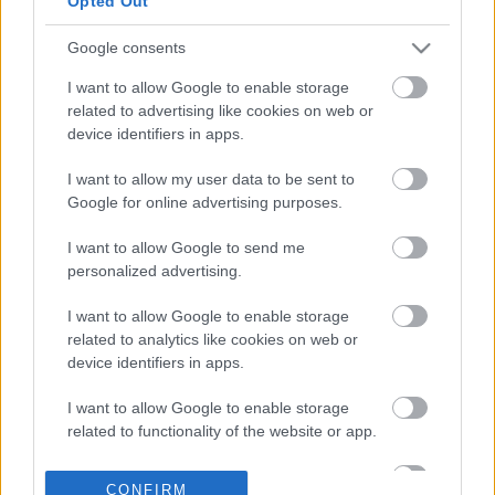
Opted Out
βασικοί
πρωταγωνιστές
Google consents
08-04-2025 00:29
I want to allow Google to enable storage
Νέα ξενοδοχεία Hilton
related to advertising like cookies on web or
έρχονται στην Ελλάδα
device identifiers in apps.
I want to allow my user data to be sent to
Google for online advertising purposes.
04-12-2024 07:30
ΤΕ.ΜΕΣ.: Αυξημένα
I want to allow Google to send me
έσοδα στα ξενοδοχεία
personalized advertising.
της Costa Navarino,
«τρέχει» το real
I want to allow Google to enable storage
estate – Προχωρούν
related to analytics like cookies on web or
οι επενδύσεις
device identifiers in apps.
21-06-2024 10:16
The Ilisian: Mega suite
I want to allow Google to enable storage
400 τ.μ., κατοικίες και
related to functionality of the website or app.
σύγχρονη λέσχη μελών
θα περιλαμβάνει το
I want to allow Google to enable storage
νέο συγκρότημα (pics)
CONFIRM