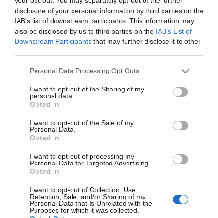
your opt-out. You may separately opt-out of the further
disclosure of your personal information by third parties on the
IAB’s list of downstream participants. This information may
also be disclosed by us to third parties on the
IAB’s List of
19-04-2026 10:48
Downstream Participants
that may further disclose it to other
Μητσοτάκης: Δεν θα
third parties.
σιωπήσω στην
κανονικοποίηση της
Please note that this website/app uses one or more Google
Personal Data Processing Opt Outs
τοξικότητας - Δουλειά
services and may gather and store information including but
μου να μην κάνω πίσω
σε καμία παθογένεια
not limited to your visit or usage behaviour. You may click to
I want to opt-out of the Sharing of my
personal data.
grant or deny consent to Google and its third-party tags to
Opted In
use your data for below specified purposes in below Google
18-04-2026 15:06
Νέα «πυρά» από την
consent section.
I want to opt-out of the Sale of my
αντιπολίτευση για την
Personal Data.
παραίτηση Λαζαρίδη
Opted In
I want to opt-out of processing my
Personal Data for Targeted Advertising.
Opted In
18-04-2026 13:33
Παραιτήθηκε ο
I want to opt-out of Collection, Use,
Μακάριος Λαζαρίδης -
Retention, Sale, and/or Sharing of my
«Εν ευθέτω χρόνω ο
Personal Data that Is Unrelated with the
Purposes for which it was collected.
αντικαταστάτης του»