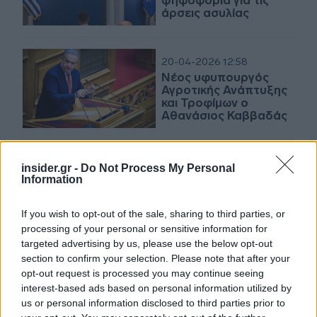
ψηφοφορία για τις
άρσεις ασυλίας
20-04-2026 12:58
Νέος υφυπουργός
Αγροτικής Ανάπτυξης
και Τροφίμων ο
Αθανάσιος Καββαδάς
20-04-2026 07:28
insider.gr -
Do Not Process My Personal
Η παραίτηση
Information
Λαζαρίδη, η
τοξικότητα και το
If you wish to opt-out of the sale, sharing to third parties, or
ΠΑΣΟΚ
processing of your personal or sensitive information for
targeted advertising by us, please use the below opt-out
section to confirm your selection. Please note that after your
19-04-2026 20:30
opt-out request is processed you may continue seeing
Πυρ ομαδόν από την
interest-based ads based on personal information utilized by
αντιπολίτευση για το
us or personal information disclosed to third parties prior to
retweet Λαζαρίδη