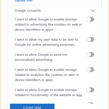
Opted Out
Google consents
18-04-2026 12:48
ΠΑΣΟΚ: «Πόσο ακόμα
I want to allow Google to enable storage
ο κ. Μητσοτάκης θα
related to advertising like cookies on web or
διατηρεί το
device identifiers in apps.
προσωπικό του
ρουσφέτι;»
I want to allow my user data to be sent to
Google for online advertising purposes.
18-04-2026 10:07
Μπακογιάννη για
I want to allow Google to send me
Λαζαρίδη: Θα έπρεπε
personalized advertising.
να παραιτηθεί - Να
διευκολύνει τον
I want to allow Google to enable storage
πρωθυπουργό και το
related to analytics like cookies on web or
κόμμα
device identifiers in apps.
16-04-2026 11:16
Λαζαρίδης: «Ζητώ τον
I want to allow Google to enable storage
πλήρη, έντοκο
related to functionality of the website or app.
καταλογισμό
οποιωνδήποτε
I want to allow Google to enable storage
αχρεωστήτως
CONFIRM