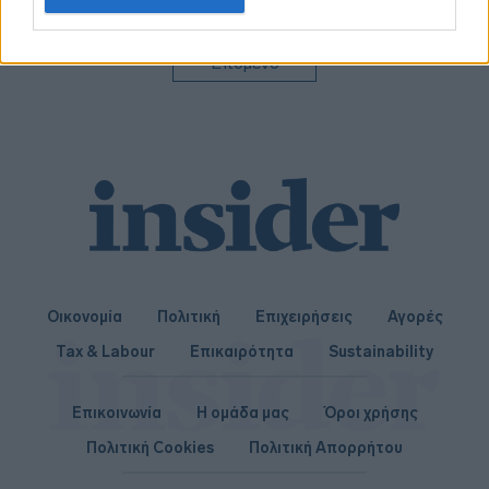
related to personalization.
καταβληθέντων σε
εμένα ποσών»
I want to allow Google to enable storage
Επόμενο
related to security, including authentication
functionality and fraud prevention, and other
user protection.
Οικονομία
Πολιτική
Επιχειρήσεις
Αγορές
Tax & Labour
Επικαιρότητα
Sustainability
Επικοινωνία
Η ομάδα μας
Όροι χρήσης
Πολιτική Cookies
Πολιτική Απορρήτου