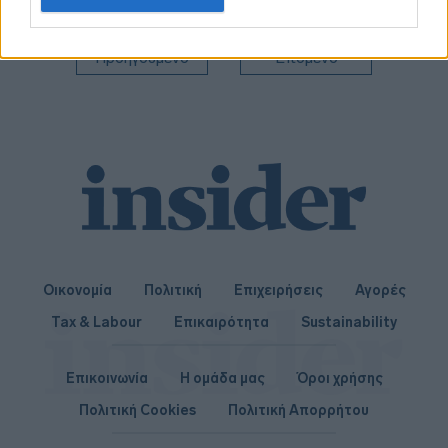
related to personalization.
I want to allow Google to enable storage
Προηγούμενο
Επόμενο
related to security, including authentication
functionality and fraud prevention, and other
user protection.
Οικονομία
Πολιτική
Επιχειρήσεις
Αγορές
Tax & Labour
Επικαιρότητα
Sustainability
Επικοινωνία
Η ομάδα μας
Όροι χρήσης
Πολιτική Cookies
Πολιτική Απορρήτου