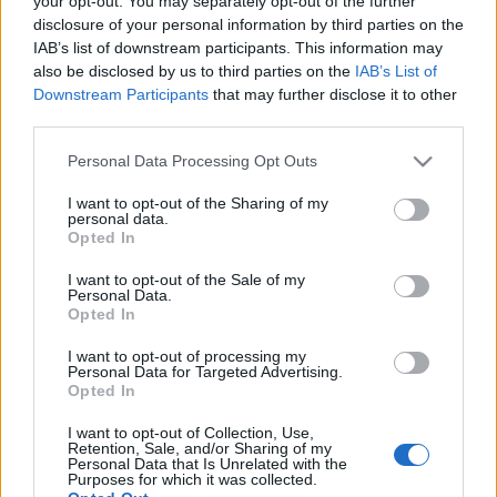
your opt-out. You may separately opt-out of the further
όλο το νέο πλάνο -
Aναλυτικός χάρτης
disclosure of your personal information by third parties on the
IAB’s list of downstream participants. This information may
also be disclosed by us to third parties on the
IAB’s List of
03-02-2026 12:25
Downstream Participants
that may further disclose it to other
Νέα παραπλανητικά
third parties.
SMS από τα «ΕΛΤΑ»
για δήθεν «χαμένα
Please note that this website/app uses one or more Google
Personal Data Processing Opt Outs
πακέτα»
services and may gather and store information including but
not limited to your visit or usage behaviour. You may click to
I want to opt-out of the Sharing of my
personal data.
grant or deny consent to Google and its third-party tags to
Opted In
14-01-2026 16:18
use your data for below specified purposes in below Google
ΕΛΤΑ: Το νέο
consent section.
I want to opt-out of the Sale of my
προμηθειακό
Personal Data.
καθεστώς πρακτόρων
Opted In
της ΕΛΤΑ Courier
I want to opt-out of processing my
Personal Data for Targeted Advertising.
Opted In
14-01-2026 11:42
Επιστολή
I want to opt-out of Collection, Use,
διαμαρτυρίας από
Retention, Sale, and/or Sharing of my
Πρακτορεία ΕΛΤΑ
Personal Data that Is Unrelated with the
Purposes for which it was collected.
Courier σε υπουργεία