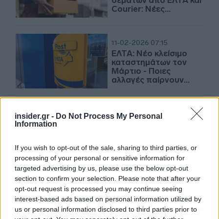
δεμάτων από ΕΛΤΑ και
Courier: Νέες
αποζημιώσεις φέρνει
απόφαση της ΕΕΤΤ
11-02-2026 07:15
ΕΛΤΑ: Νέο κλείσιμο
καταστημάτων τον
Μάρτιο - Ποιες
αλλαγές παίρνουν
σειρά
11-02-2026 07:06
insider.gr -
Do Not Process My Personal
Οι «χειρουργικές»
Information
κινήσεις στα ΕΛΤΑ - Η
Κομισιόν στην Αθήνα
If you wish to opt-out of the sale, sharing to third parties, or
για Κάθετο Διάδρομο -
processing of your personal or sensitive information for
Στην «κόψη του
ξυραφιού»
targeted advertising by us, please use the below opt-out
προγράμματα της
section to confirm your selection. Please note that after your
10-02-2026 16:42
ΔΥΠΑ
opt-out request is processed you may continue seeing
ΕΛΤΑ: Τα 11 πρώτα
interest-based ads based on personal information utilized by
καταστήματα που
us or personal information disclosed to third parties prior to
μετασχηματίζονται,