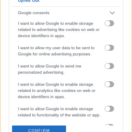
Opted Out
και υπερταμείο: Σε
αδιέξοδο
βιωσιμότητας
Google consents
18-12-2025 10:07
Βουλή: Στην επιτροπή
I want to allow Google to enable storage
Θεσμών και
related to advertising like cookies on web or
Διαφάνειας η
device identifiers in apps.
λειτουργία των ΕΛΤΑ
I want to allow my user data to be sent to
Google for online advertising purposes.
01-12-2025 14:23
I want to allow Google to send me
ΕΛΤΑ: Δεν τίθεται θέμα
personalized advertising.
αυξήσεων μισθών των
στελεχών
I want to allow Google to enable storage
related to analytics like cookies on web or
device identifiers in apps.
14-11-2025 09:08
Ελληνικά Ταχυδρομεία:
I want to allow Google to enable storage
Διευκρινίσεις για το
related to functionality of the website or app.
ασφαλιστήριο
συμβόλαιο D&O
I want to allow Google to enable storage
CONFIRM