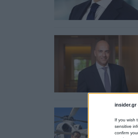
insider.gr
If you wish 
sensitive in
confirm you