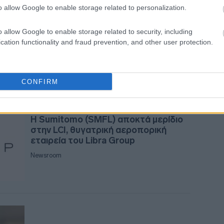
Λογοθέτη, αντιπρόεδρο του Ομίλου
o allow Google to enable storage related to personalization.
17:55
Libra, στο ΔΣ της Ακαδημίας
Εμπορικού Ναυτικού των ΗΠΑ
o allow Google to enable storage related to security, including
cation functionality and fraud prevention, and other user protection.
Newsroom
17:5
CONFIRM
17:4
30-03-2023 13:43
17:41
H Sumitomo (SMFL) αποκτά μερίδιο
στην LCI, θυγατρική αεροπορική
εταιρεία του Libra Group
17:3
Newsroom
17:19
17:15