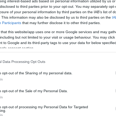
τίμημα άνω του 1 δισ. δολαρίων
eing interest-based ads based on personal information utilized by us or
disclosed to third parties prior to your opt-out. You may separately opt-
19:56
Γιώργος Παπακωνσταντίνου
losure of your personal information by third parties on the IAB’s list of
. This information may also be disclosed by us to third parties on the
IA
Participants
that may further disclose it to other third parties.
19:55
 that this website/app uses one or more Google services and may gath
including but not limited to your visit or usage behaviour. You may click 
13-01-2025 07:35
 to Google and its third-party tags to use your data for below specifi
LCI - Libra Group: Χρηματοδότηση
ogle consent section.
19:4
420 εκατ. από Ιάπωνες- BofA για
προμήθεια ελικοπτέρων
l Data Processing Opt Outs
19:35
αεροδιακομιδής, έρευνας, διάσωσης
Γιώργος Παπακωνσταντίνου
o opt-out of the Sharing of my personal data.
19:2
In
o opt-out of the Sale of my Personal Data.
In
19:14
24-05-2024 19:21
to opt-out of processing my Personal Data for Targeted
ing.
Έως και 21 σύγχρονα ελικόπτερα από
In