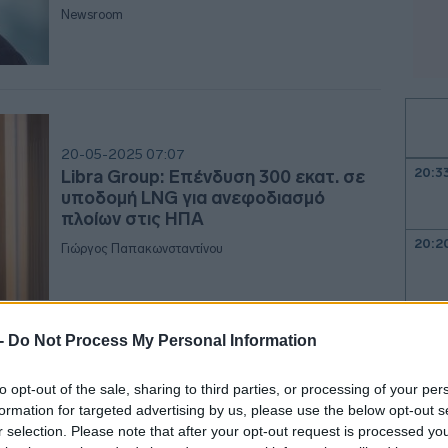
Newsroom
20-05-2025 07:07
20:3
Libra Group: Επένδυση 300 εκατ. σε
υποδομή LNG για ανεφοδιασμό
πλοίων στις ΗΠΑ
20:2
Γιώργος Παπακωνσταντίνου
20:1
 -
Do Not Process My Personal Information
10-03-2025 14:22
to opt-out of the sale, sharing to third parties, or processing of your per
20:1
LCI - Όμιλος Libra: Εξαγοράζει τη
formation for targeted advertising by us, please use the below opt-out s
Macquarie Rotorcraft Limited με
r selection. Please note that after your opt-out request is processed y