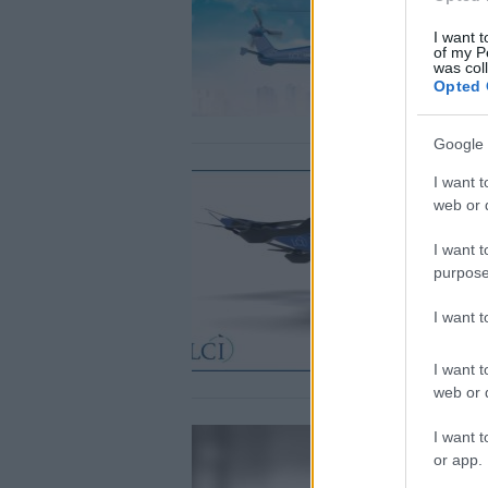
I want t
of my P
was col
Opted 
Google 
I want t
web or d
I want t
purpose
I want 
I want t
web or d
I want t
or app.