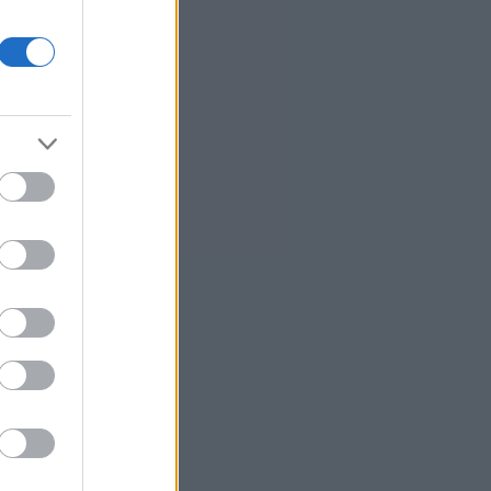
Πυρκαγιές: 325 αυτοψίες στις
πληγείσες περιοχές - 118
«κόκκινα» κτίρια σε Δυτ. Αττική
και Ρέθυμνο
4
Σε εξέλιξη πυρκαγιές σε Σκύρο και
Φάρσαλα
9
ΑΔΜΗΕ: Διατηρεί την τεχνική
ηγεσία κατά την κατασκευή του
Great Sea Interconnector
7
ΗΠΑ: Επιτροπή της Γερουσίας
προτείνει άσκηση διώξεων σε
βάρος του Άντονι Φάουτσι
5
Υπ. Παιδείας: Ανακοινώθηκαν 95
ειδικότητες και 860 τμήματα των
ΣΑΕΚ
0
ΕΛΑΣ: «Βιομηχανία κοροϊδίας από
τον κ. Μητσοτάκη»
1
CrediaBank: Ισχυρές επιδόσεις
στο α' εξάμηνο με άλμα κερδών