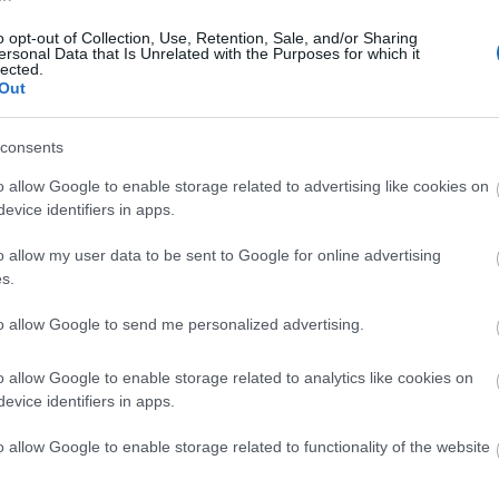
την Airbus παραγγέλνει η LCI του
19:12
Libra Group
o opt-out of Collection, Use, Retention, Sale, and/or Sharing
ersonal Data that Is Unrelated with the Purposes for which it
Newsroom
lected.
Out
18:5
consents
18:4
o allow Google to enable storage related to advertising like cookies on
evice identifiers in apps.
06-03-2024 11:04
Ελληνικής ιδιοκτησίας αεροπορική
18:4
o allow my user data to be sent to Google for online advertising
εταιρεία ξεκινάει καινοτόμο
s.
συνεργασία με την Airbus
18:3
Newsroom
to allow Google to send me personalized advertising.
o allow Google to enable storage related to analytics like cookies on
18:2
evice identifiers in apps.
o allow Google to enable storage related to functionality of the website
18:0
02-11-2023 15:57
Ο Μπάιντεν διορίζει τον Νίκο