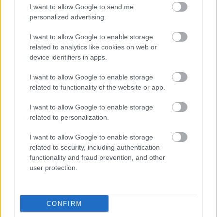
αυτόματα, λόγω της διαλειτουργικότητας.
I want to allow Google to send me
personalized advertising.
Ελέγχουν ότι τα στοιχεία είναι σωστά και, όπου
χρειάζεται, συμπληρώνουν τα υποχρεωτικά
I want to allow Google to enable storage
πεδία.
related to analytics like cookies on web or
device identifiers in apps.
Παράλληλα, ανεβάζουν φωτοαντίγραφο
I want to allow Google to enable storage
ταυτοποιητικού εγγράφου, όπως αστυνομική
related to functionality of the website or app.
ταυτότητα ή δίπλωμα οδήγησης, και
συμπληρώνουν τον ΑΜΚΑ του παιδιού.
I want to allow Google to enable storage
related to personalization.
Δηλώνουν την επαγγελματική τους κατάσταση
και τον αριθμό των παιδιών και ανεβάζουν
I want to allow Google to enable storage
πιστοποιητικό οικογενειακής κατάστασης.
related to security, including authentication
functionality and fraud prevention, and other
user protection.
Συμπληρώνουν το επιθυμητό ωράριο, ώστε να
γίνει στοχευμένη αναζήτηση διαθέσιμου
επιμελητή ή διαθέσιμης επιμελήτριας.
CONFIRM
Επιλέγουν τον χώρο παροχής της φροντίδας,