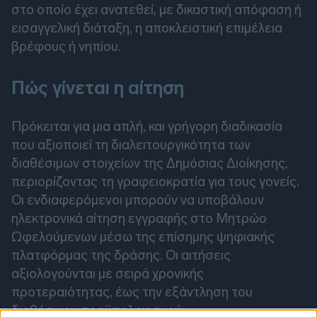
στο οποίο έχει ανατεθεί, με δικαστική απόφαση ή
εισαγγελική διάταξη, η αποκλειστική επιμέλεια
βρέφους ή νηπίου.
Πώς γίνεται η αίτηση
Πρόκειται για μια απλή, και γρήγορη διαδικασία
που αξιοποιεί τη διαλειτουργικότητα των
διαθέσιμων στοιχείων της Δημόσιας Διοίκησης,
περιορίζοντας τη γραφειοκρατία για τους γονείς.
Οι ενδιαφερόμενοι μπορούν να υποβάλουν
ηλεκτρονικά αίτηση εγγραφής στο Μητρώο
Ωφελούμενων μέσω της επίσημης ψηφιακής
πλατφόρμας της δράσης. Οι αιτήσεις
αξιολογούνται με σειρά χρονικής
προτεραιότητας, έως την εξάντληση του
διαθέσιμου προϋπολογισμού.