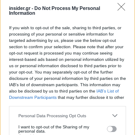
insider.gr -
Do Not Process My Personal
Τα βήματα για την υποβολή αίτησης από όσους
Information
ενδιαφέρονται είναι τα εξής:
If you wish to opt-out of the sale, sharing to third parties, or
processing of your personal or sensitive information for
targeted advertising by us, please use the below opt-out
section to confirm your selection. Please note that after your
opt-out request is processed you may continue seeing
interest-based ads based on personal information utilized by
us or personal information disclosed to third parties prior to
your opt-out. You may separately opt-out of the further
disclosure of your personal information by third parties on the
IAB’s list of downstream participants. This information may
also be disclosed by us to third parties on the
IAB’s List of
Downstream Participants
that may further disclose it to other
third parties.
Please note that this website/app uses one or more Google
Personal Data Processing Opt Outs
services and may gather and store information including but
not limited to your visit or usage behaviour. You may click to
I want to opt-out of the Sharing of my
personal data.
grant or deny consent to Google and its third-party tags to