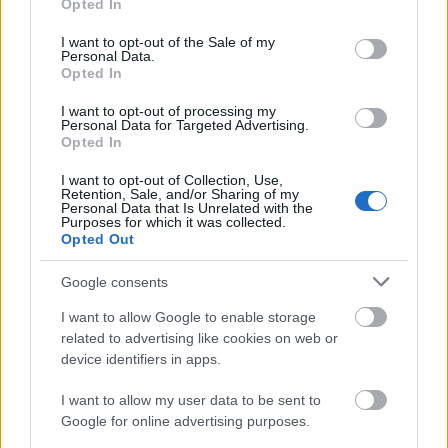
Opted In
use your data for below specified purposes in below Google
consent section.
I want to opt-out of the Sale of my
Personal Data.
Opted In
I want to opt-out of processing my
Personal Data for Targeted Advertising.
Opted In
I want to opt-out of Collection, Use,
Retention, Sale, and/or Sharing of my
Personal Data that Is Unrelated with the
Purposes for which it was collected.
Opted Out
Google consents
Εισέρχονται στο ntantades.gov.gr
I want to allow Google to enable storage
related to advertising like cookies on web or
Επιλέγουν «Αίτηση voucher»
device identifiers in apps.
I want to allow my user data to be sent to
Συνδέονται με τους προσωπικούς κωδικούς
Google for online advertising purposes.
Taxisnet. Τα προσωπικά στοιχεία εμφανίζονται