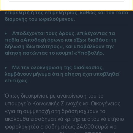
δηλαδή την οικία του τέκνου ή την οικία του
επιμελητή ή της επιμελήτριας, καθώς και τον τόπο
διαμονής του ωφελούμενου.
Αποδέχονται τους όρους, επιλέγοντας τα
πεδία «Αποδοχή όρων» και «Έχω διαβάσει τη
δήλωση ιδιωτικότητας», και υποβάλλουν την
αίτηση πατώντας το κουμπί «Υποβολή».
Με την ολοκλήρωση της διαδικασίας,
λαμβάνουν μήνυμα ότι η αίτηση έχει υποβληθεί
επιτυχώς.
Όπως διευκρίνισε με ανακοίνωση του το
υπουργείο Κοινωνικής Συνοχής και Οικογένειας
«για τη συμμετοχή στη δράση ισχύουν τα
ακόλουθα εισοδηματικά κριτήρια: ατομικό ετήσιο
φορολογητέο εισόδημα έως 24.000 ευρώ για