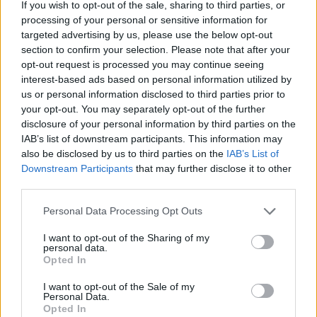
Μη γνώτω η αριστερά τι ποιεί η
If you wish to opt-out of the sale, sharing to third parties, or
processing of your personal or sensitive information for
δεξιά…
targeted advertising by us, please use the below opt-out
section to confirm your selection. Please note that after your
opt-out request is processed you may continue seeing
Κατά τα λοιπά, το ΔΣ της
Μύλοι Σαραντόπουλου
interest-based ads based on personal information utilized by
αποφάσισε τη σύναψη σύμβασης μεταβίβασης
us or personal information disclosed to third parties prior to
ακινήτου σε συνδεδεμένη εταιρεία έναντι 1,3
your opt-out. You may separately opt-out of the further
εκατ. ευρώ, με προκαταβολή 300 χιλ. ευρώ έως
disclosure of your personal information by third parties on the
IAB’s list of downstream participants. This information may
ότου ολοκληρωθούν τυχόν πολεοδομικά και λοιπά
also be disclosed by us to third parties on the
IAB’s List of
ζητήματα που αφορούν το ακίνητο.
Downstream Participants
that may further disclose it to other
third parties.
Και αναρωτιέται κανείς: πώς είναι δυνατόν να μην
Please note that this website/app uses one or more Google
Personal Data Processing Opt Outs
γνωρίζουν —καθώς κάνουν λόγο για «τυχόν»— αν
services and may gather and store information including but
το ακίνητο που μεταβιβάζεται έχει ή όχι
not limited to your visit or usage behaviour. You may click to
I want to opt-out of the Sharing of my
personal data.
πολεοδομικά ή άλλα ζητήματα;
grant or deny consent to Google and its third-party tags to
Opted In
use your data for below specified purposes in below Google
consent section.
I want to opt-out of the Sale of my
Personal Data.
Opted In