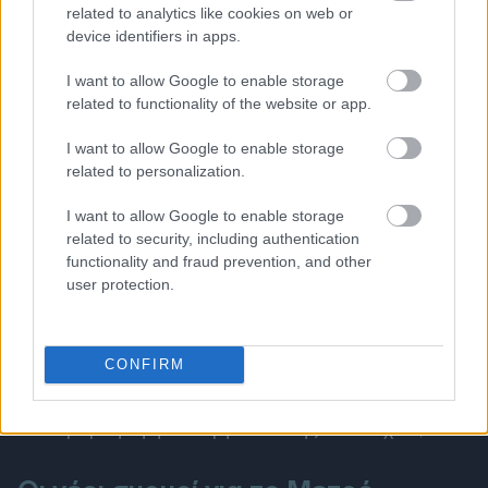
related to analytics like cookies on web or
device identifiers in apps.
I want to allow Google to enable storage
related to functionality of the website or app.
I want to allow Google to enable storage
Όποτε μας κάνει κέφι
related to personalization.
I want to allow Google to enable storage
Στην
ΚΡΙ ΚΡΙ
, από την άλλη, συγκλήθηκε έκτακτη
related to security, including authentication
Γενική Συνέλευση. Προσπερνώ το θέμα της
functionality and fraud prevention, and other
εκλογής νέου Διοικητικού Συμβουλίου και
user protection.
στέκομαι στην επανυποβολή, με τροποποιήσεις,
της πολιτικής αποδοχών. Αναμένοντας
CONFIRM
περισσότερες λεπτομέρειες, επανέρχομαι με το
ερώτημα: πώς ακριβώς συμβάλλει στην εταιρική
διακυβέρνηση η αλλαγή πολιτικής αποδοχών;