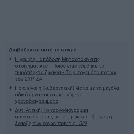
Διαβάζονται αυτή τη στιγμή
Η χαμηλή… απόδοση Μητσοτάκη στις
στοιχηματικές - Ποιος επισκέφθηκε τα
πυρόπληκτα ζωάκια - Το μισογεμάτο ποτήρι
του ΣΥΡΙΖΑ
Ποια είναι η (κυβερνητική) λίστα με τα μεγάλα
οδικά έργα και τα εκτιμώμενα
χρονοδιαγράμματα
Δυτ. Αττική: Το χρονοδιάγραμμα
αποκατάστασης μετά τη φωτιά - Στόχος η
έναρξη των έργων πριν τις 15/9