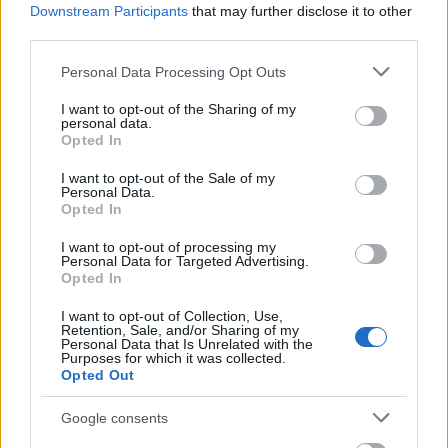
Downstream Participants
that may further disclose it to other
third parties.
Please note that this website/app uses one or more Google
Personal Data Processing Opt Outs
services and may gather and store information including but
not limited to your visit or usage behaviour. You may click to
I want to opt-out of the Sharing of my
personal data.
grant or deny consent to Google and its third-party tags to
Opted In
Ο Τζέιμς Πάλλες- Ντίμοκ (James Palles-
use your data for below specified purposes in below Google
Dimmock), Διευθύνων Σύμβουλος της
consent section.
I want to opt-out of the Sale of my
Personal Data.
Quantum Motion
, δήλωσε: «Η κβαντική
Opted In
υπολογιστική θα αξιοποιήσει πλήρως τις
δυνατότητές της μόνο εάν μπορεί να
I want to opt-out of processing my
Personal Data for Targeted Advertising.
κατασκευαστεί σε μια πλατφόρμα που μπορεί να
Opted In
κλιμακωθεί και πιστεύουμε ότι το πυρίτιο είναι η
I want to opt-out of Collection, Use,
ισχυρότερη οδός για την επίτευξη αυτού του
Retention, Sale, and/or Sharing of my
Personal Data that Is Unrelated with the
στόχου. Είμαστε στην ευχάριστη θέση να έχουμε
Purposes for which it was collected.
μαζί μας επενδυτές που μοιράζονται το όραμά
Opted Out
μας και κατανοούν τι χρειάζεται για να
Google consents
οικοδομηθεί μια θεμελιώδης εταιρεία σε αυτόν