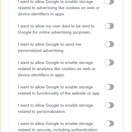
τον τομέα».
I want to allow Google to enable storage
related to advertising like cookies on web or
device identifiers in apps.
Από την τελευταία χρηματοδότησή της το 2023, η
εταιρεία έχει επεκταθεί διεθνώς, ανοίγοντας νέα
I want to allow my user data to be sent to
Google for online advertising purposes.
γραφεία και εργαστήρια στην Ισπανία και την
Αυστραλία. Πέρυσι, η Quantum Motion
I want to allow Google to send me
παρέδωσε επίσης την πρώτη εμπορική ανάπτυξη
personalized advertising.
στον κόσμο ενός κβαντικού υπολογιστή πυριτίου
I want to allow Google to enable storage
στο Εθνικό Κέντρο Κβαντικής Υπολογιστικής του
related to analytics like cookies on web or
Ηνωμένου Βασιλείου (NQCC).
device identifiers in apps.
Παράλληλα με τους νέους επενδυτές DCVC,
Kembara, British Business Bank και Firgun, στην
I want to allow Google to enable storage
related to functionality of the website or app.
τελευταία χρηματοδότηση συμμετέχουν και οι
επιστρέφοντες υποστηρικτές Oxford Science
I want to allow Google to enable storage
Enterprises, Inkef, Bosch Ventures, Porsche
related to personalization.
Automobil Holding SE και Parkwalk Advisors.
I want to allow Google to enable storage
related to security, including authentication