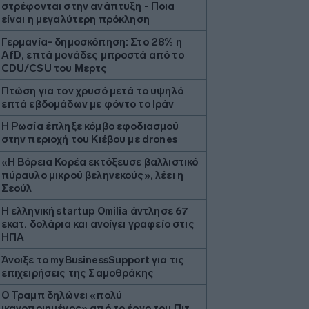
στρέφονται στην ανάπτυξη - Ποια
είναι η μεγαλύτερη πρόκληση
Γερμανία- δημοσκόπηση: Στο 28% η
AfD, επτά μονάδες μπροστά από το
CDU/CSU του Μερτς
Πτώση για τον χρυσό μετά το υψηλό
επτά εβδομάδων με φόντο το Ιράν
Η Ρωσία έπληξε κόμβο εφοδιασμού
στην περιοχή του Κιέβου με drones
«Η Βόρεια Κορέα εκτόξευσε βαλλιστικό
πύραυλο μικρού βεληνεκούς», λέει η
Σεούλ
Η ελληνική startup Omilia άντλησε 67
εκατ. δολάρια και ανοίγει γραφείο στις
ΗΠΑ
Άνοιξε το myBusinessSupport για τις
επιχειρήσεις της Σαμοθράκης
Ο Τραμπ δηλώνει «πολύ
ικανοποιημένος» από το έργο του Πιτ