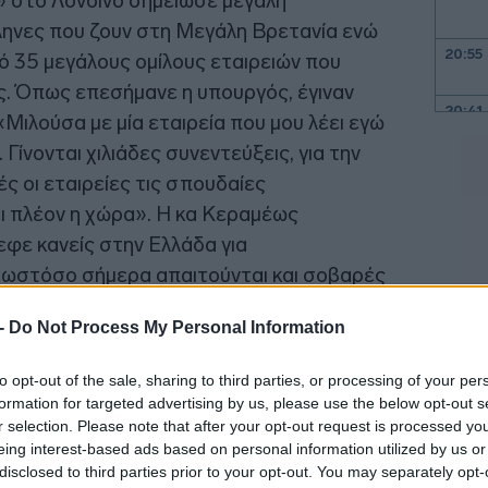
» στο Λονδίνο σημείωσε μεγάλη
ληνες που ζουν στη Μεγάλη Βρετανία ενώ
20:55
ό 35 μεγάλους ομίλους εταιρειών που
. Όπως επεσήμανε η υπουργός, έγιναν
20:41
«Μιλούσα με μία εταιρεία που μου λέει εγώ
ίνονται χιλιάδες συνεντεύξεις, για την
ς οι εταιρείες τις σπουδαίες
20:38
ει πλέον η χώρα». Η κα Κεραμέως
φε κανείς στην Ελλάδα για
20:33
, ωστόσο σήμερα απαιτούνται και σοβαρές
ίες πλέον υπάρχουν σε συνδυασμό μάλιστα
20:20
 -
Do Not Process My Personal Information
ότερο κόστος ζωής.
to opt-out of the sale, sharing to third parties, or processing of your per
μεγάλο και δεν μπορώ να σας περιγράψω
20:12
formation for targeted advertising by us, please use the below opt-out s
 μέσα στην αίθουσα. Ένας ενθουσιασμός
r selection. Please note that after your opt-out request is processed y
eing interest-based ads based on personal information utilized by us or
 πιο νωρίς από την ώρα έναρξη και έμειναν
disclosed to third parties prior to your opt-out. You may separately opt-
20:12