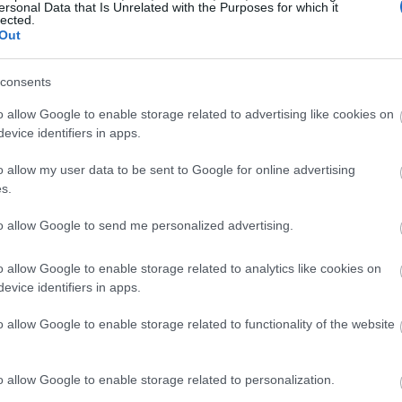
 Eurostat την τελευταία 15ετία έχουν
ersonal Data that Is Unrelated with the Purposes for which it
lected.
επιστρέψει 473.000 πολίτες, ήτοι το 64%.
Out
 έχουμε θετικό ισοζύγιο σε αυτούς που
18:54
πιστρέφουν στην πατρίδα είναι
consents
ουν. Την τελευταία δε χρονιά είναι κατά
18:49
o allow Google to enable storage related to advertising like cookies on
evice identifiers in apps.
o allow my user data to be sent to Google for online advertising
18:47
.000 νέες θέσεις εργασίας που έχουν
s.
όνια, ενώ επεσήμανε ότι στην Ελλάδα οι
to allow Google to send me personalized advertising.
 γραμμές χαμηλότεροι από την Αγγλία αλλά
18:35
ής.
o allow Google to enable storage related to analytics like cookies on
18:20
evice identifiers in apps.
o allow Google to enable storage related to functionality of the website
18:01
o allow Google to enable storage related to personalization.