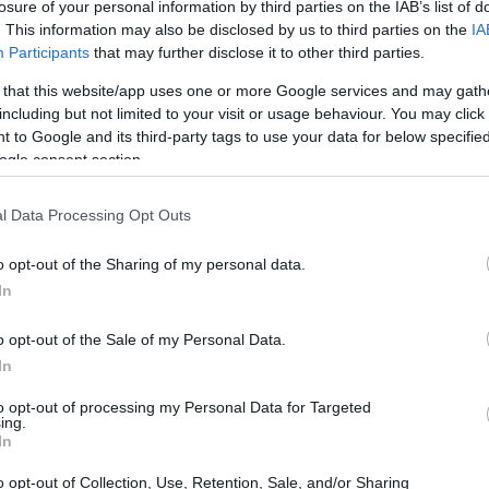
ις βγήκαν εξαντλημένες με την έννοια ότι
losure of your personal information by third parties on the IAB’s list of
εντεύξεις τη μία μετά την άλλη. Μου έλεγε
. This information may also be disclosed by us to third parties on the
IA
Participants
that may further disclose it to other third parties.
 δεν έχουμε φωνή πλέον, είμαστε χωρίς
19:56
ό».
 that this website/app uses one or more Google services and may gath
including but not limited to your visit or usage behaviour. You may click 
 to Google and its third-party tags to use your data for below specifi
19:55
ogle consent section.
l Data Processing Opt Outs
19:47
o opt-out of the Sharing of my personal data.
19:35
In
19:22
o opt-out of the Sale of my Personal Data.
In
to opt-out of processing my Personal Data for Targeted
ing.
19:14
In
o opt-out of Collection, Use, Retention, Sale, and/or Sharing
19:12