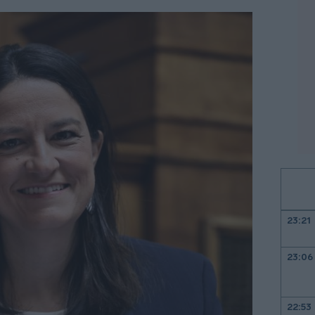
23:21
23:06
22:53