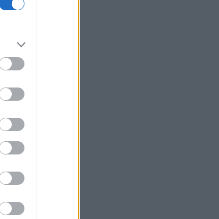
πληγείσες περιοχές - 118 «κόκκινα»
κτίρια σε Δυτ. Αττική και Ρέθυμνο
Σε εξέλιξη πυρκαγιές σε Σκύρο και
Φάρσαλα
ΑΔΜΗΕ: Διατηρεί την τεχνική ηγεσία
κατά την κατασκευή του Great Sea
Interconnector
ΗΠΑ: Επιτροπή της Γερουσίας
προτείνει άσκηση διώξεων σε βάρος
του Άντονι Φάουτσι
Υπ. Παιδείας: Ανακοινώθηκαν 95
ειδικότητες και 860 τμήματα των ΣΑΕΚ
ΕΛΑΣ: «Βιομηχανία κοροϊδίας από τον
κ. Μητσοτάκη»
CrediaBank: Ισχυρές επιδόσεις στο α'
εξάμηνο με άλμα κερδών και ρεκόρ
εκταμιεύσεων