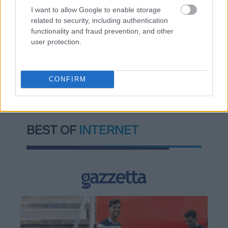
I want to allow Google to enable storage
- Οι 3 κινήσεις που πρέπει να γίνουν εγκαίρως
related to security, including authentication
functionality and fraud prevention, and other
user protection.
TAGS:
Μολδαβία
CONFIRM
BEST OF
INTERNET