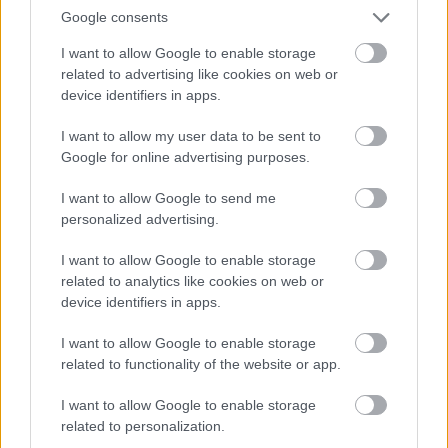
Google consents
I want to allow Google to enable storage
related to advertising like cookies on web or
device identifiers in apps.
I want to allow my user data to be sent to
Google for online advertising purposes.
I want to allow Google to send me
personalized advertising.
I want to allow Google to enable storage
related to analytics like cookies on web or
Διαβάζονται αυτή τη στιγμή
device identifiers in apps.
Μεταβιβάσεις ακινήτων: Στο σκάνερ χιλιάδες
συμβόλαια του 2025 για το πιστοποιητικό
I want to allow Google to enable storage
ΕΝΦΙΑ
related to functionality of the website or app.
Σήμερα το κρίσιμο ραντεβού στο Μέγαρο
I want to allow Google to enable storage
Μαξίμου για τη βιομηχανία
related to personalization.
Πώς μπορείτε να βγείτε νωρίτερα στη σύνταξη