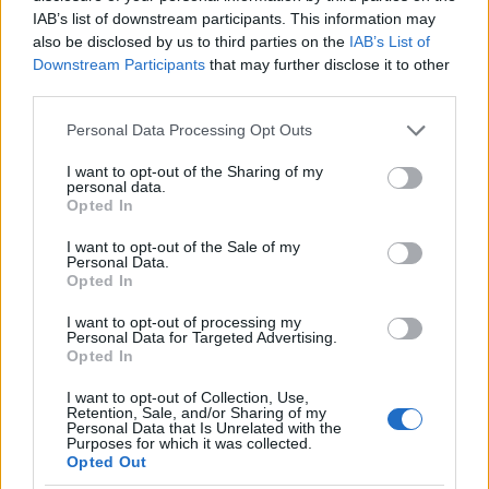
IAB’s list of downstream participants. This information may
also be disclosed by us to third parties on the
IAB’s List of
Downstream Participants
that may further disclose it to other
third parties.
Please note that this website/app uses one or more Google
Personal Data Processing Opt Outs
services and may gather and store information including but
not limited to your visit or usage behaviour. You may click to
I want to opt-out of the Sharing of my
personal data.
grant or deny consent to Google and its third-party tags to
Opted In
use your data for below specified purposes in below Google
consent section.
I want to opt-out of the Sale of my
Personal Data.
Πηγή: ΑΠΕ - ΜΠΕ
Opted In
I want to opt-out of processing my
Personal Data for Targeted Advertising.
Ακολουθήστε το
insider.gr στο Google News
και μάθετε
Opted In
πρώτοι όλες τις
ειδήσεις
από την Ελλάδα και τον κόσμο.
I want to opt-out of Collection, Use,
Retention, Sale, and/or Sharing of my
Personal Data that Is Unrelated with the
Purposes for which it was collected.
Opted Out