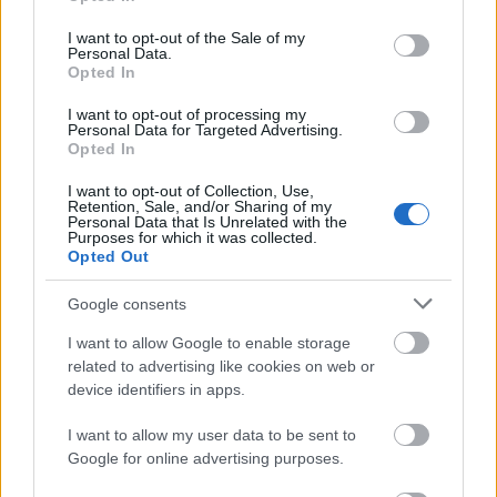
σε διεθνώς αναγνωρισμένα Λογιστικά Πρότυπα
use your data for below specified purposes in below Google
για τον Δημόσιο Τομέα (όπως τα IPSAS).
consent section.
I want to opt-out of the Sale of my
Personal Data.
Opted In
I want to opt-out of processing my
Personal Data for Targeted Advertising.
Opted In
I want to opt-out of Collection, Use,
Retention, Sale, and/or Sharing of my
Personal Data that Is Unrelated with the
Purposes for which it was collected.
Opted Out
Google consents
I want to allow Google to enable storage
related to advertising like cookies on web or
device identifiers in apps.
I want to allow my user data to be sent to
Google for online advertising purposes.