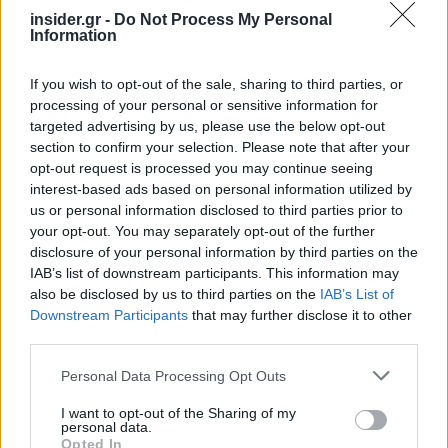
οικονομικές ταξινομήσεις (ESA 2010, GFSM
insider.gr -
Do Not Process My Personal
Information
2014).
If you wish to opt-out of the sale, sharing to third parties, or
Το GoV-ERP θα περιλαμβάνει:
processing of your personal or sensitive information for
targeted advertising by us, please use the below opt-out
section to confirm your selection. Please note that after your
1. Τη λειτουργία του νέου, αναβαθμισμένου
opt-out request is processed you may continue seeing
Ολοκληρωμένου Πληροφοριακού Συστήματος
interest-based ads based on personal information utilized by
Δημοσιονομικής Διαχείρισης (ΟΠΣΥΔΔ).
us or personal information disclosed to third parties prior to
your opt-out. You may separately opt-out of the further
disclosure of your personal information by third parties on the
2. Την ικανοποίηση των αναγκών του νέου
IAB’s list of downstream participants. This information may
Λογιστικού Πλαισίου για τη Γενική Κυβέρνηση
also be disclosed by us to third parties on the
IAB’s List of
(ΛΠΓΚ), όπως διαμορφώνεται μετά τη
Downstream Participants
that may further disclose it to other
third parties.
δημοσίευση του π.δ.54/2018. Το νέο σύστημα θα
υποστηρίξει την εφαρμογή λογιστικής πλήρους
Please note that this website/app uses one or more Google
Personal Data Processing Opt Outs
services and may gather and store information including but
δεδουλευμένης βάσης (accrual basis), σύμφωνα
not limited to your visit or usage behaviour. You may click to
I want to opt-out of the Sharing of my
με το νέο λογιστικό πλαίσιο, το οποίο βασίζεται
personal data.
grant or deny consent to Google and its third-party tags to
Opted In