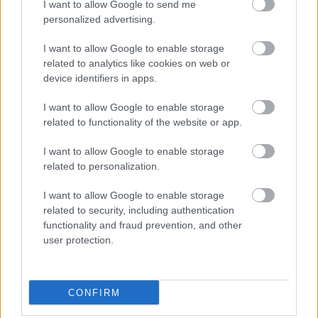
I want to allow Google to send me
personalized advertising.
I want to allow Google to enable storage
related to analytics like cookies on web or
device identifiers in apps.
I want to allow Google to enable storage
related to functionality of the website or app.
I want to allow Google to enable storage
related to personalization.
3. Τη δυνατότητα παρακολούθησης όλων των
I want to allow Google to enable storage
χρηματοοικονομικών σταδίων εκτέλεσης της
related to security, including authentication
σύμβασης και προμηθειών. Επίσης, θα
functionality and fraud prevention, and other
user protection.
υποστηρίζεται η εισαγωγή, αποθήκευση και
παρακολούθηση όλων των χρηματοοικονομικών
παραστατικών που πρέπει να παρέχονται από
CONFIRM
τους συναλλασσόμενους (προμηθευτές, πάροχοι,