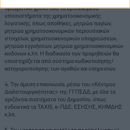
εργολάβοι κ.λπ.) και θα ενημερώνονται σχεδόν σε
πραγματικό χρόνο όλα τα εμπλεκόμενα
υποσυστήματα της χρηματοοικονομικής
λογιστικής, όπως αποθήκες, μητρώα παγίων,
μητρώα χρηματοοικονομικών περιουσιακών
στοιχείων, χρηματοοικονομικών υποχρεώσεων,
μητρώα εγγυήσεων, μητρώα χρηματοοικονομικών
κινδύνων κ.λπ. H διαδικασία των προμηθειών θα
υποστηρίζεται από σύστημα κωδικοποίησης/
κατηγοριοποίησης των αγαθών και υπηρεσιών.
4. Την άμεση επικοινωνία, μέσω του «Κέντρου
Διαλειτουργικότητας» της ΓΓΠΣΔΔ, με όλα τα
οριζόντια συστήματα του Δημοσίου, όπως
ενδεικτικά τα TAXIS, e-ΠΔΕ, ΕΣΗΣΗΣ, ΚΗΜΔΗΣ
κ.λπ.