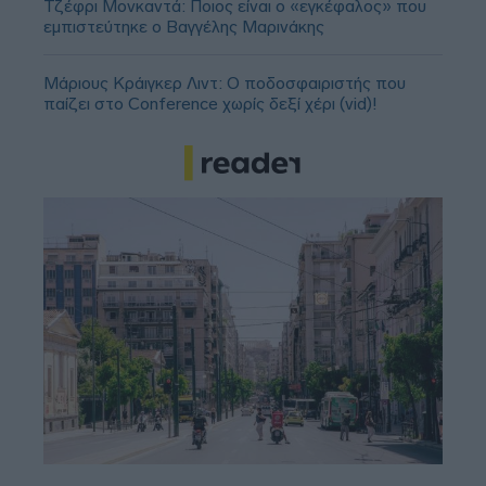
Τζέφρι Μονκαντά: Ποιος είναι ο «εγκέφαλος» που
εμπιστεύτηκε ο Βαγγέλης Μαρινάκης
Μάριους Κράιγκερ Λιντ: Ο ποδοσφαιριστής που
παίζει στο Conference χωρίς δεξί χέρι (vid)!