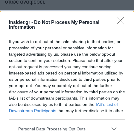
όπως αναφέρει.
Πηγή: ΑΠΕ-ΜΠΕ
insider.gr -
Do Not Process My Personal
Information
If you wish to opt-out of the sale, sharing to third parties, or
processing of your personal or sensitive information for
targeted advertising by us, please use the below opt-out
section to confirm your selection. Please note that after your
opt-out request is processed you may continue seeing
interest-based ads based on personal information utilized by
us or personal information disclosed to third parties prior to
your opt-out. You may separately opt-out of the further
disclosure of your personal information by third parties on the
IAB’s list of downstream participants. This information may
also be disclosed by us to third parties on the
IAB’s List of
Downstream Participants
that may further disclose it to other
third parties.
Please note that this website/app uses one or more Google
Personal Data Processing Opt Outs
services and may gather and store information including but