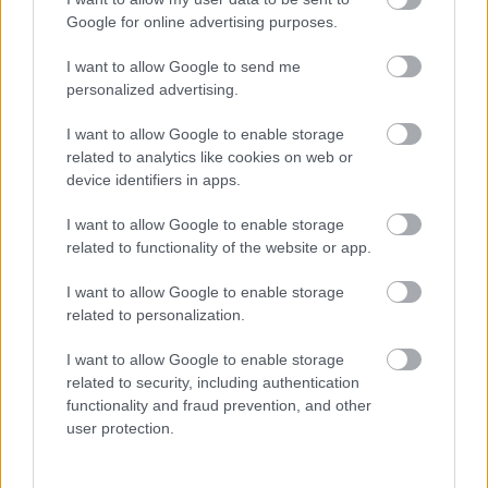
Google for online advertising purposes.
I want to allow Google to send me
personalized advertising.
I want to allow Google to enable storage
related to analytics like cookies on web or
device identifiers in apps.
I want to allow Google to enable storage
related to functionality of the website or app.
I want to allow Google to enable storage
Διαβάζονται αυτή τη στιγμή
related to personalization.
Η χαμηλή… απόδοση Μητσοτάκη στις
στοιχηματικές - Ποιος επισκέφθηκε τα
I want to allow Google to enable storage
πυρόπληκτα ζωάκια - Το μισογεμάτο ποτήρι
related to security, including authentication
του ΣΥΡΙΖΑ
functionality and fraud prevention, and other
user protection.
Ποια είναι η (κυβερνητική) λίστα με τα μεγάλα
οδικά έργα και τα εκτιμώμενα
χρονοδιαγράμματα