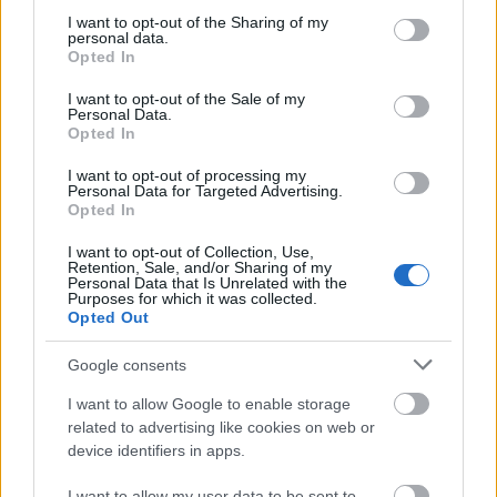
not limited to your visit or usage behaviour. You may click to
I want to opt-out of the Sharing of my
personal data.
grant or deny consent to Google and its third-party tags to
Opted In
use your data for below specified purposes in below Google
consent section.
I want to opt-out of the Sale of my
Personal Data.
Opted In
I want to opt-out of processing my
Personal Data for Targeted Advertising.
Opted In
I want to opt-out of Collection, Use,
Retention, Sale, and/or Sharing of my
Personal Data that Is Unrelated with the
Purposes for which it was collected.
Opted Out
Ακολουθήστε το
insider.gr στο Google News
και μάθετε
πρώτοι όλες τις
ειδήσεις
από την Ελλάδα και τον κόσμο.
Google consents
I want to allow Google to enable storage
related to advertising like cookies on web or
device identifiers in apps.
I want to allow my user data to be sent to