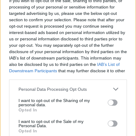
If you wish to opt-out of the sale, sharing to third parties, or
Ιανουαρίου, ενώ οι προοπτικές της Κίνας
processing of your personal or sensitive information for
αναθεωρήθηκαν καθοδικά στο
4,2%
από 4,4%. Ο
targeted advertising by us, please use the below opt-out
παγκόσμιος πληθωρισμός προβλέπεται να
section to confirm your selection. Please note that after your
opt-out request is processed you may continue seeing
ανέλθει στο 4% φέτος, από 3,3% το 2025, και θα
interest-based ads based on personal information utilized by
μπορούσε να εκτιναχθεί έως και 4,4% σε
us or personal information disclosed to third parties prior to
περίπτωση παρατεταμένου πολέμου.
your opt-out. You may separately opt-out of the further
disclosure of your personal information by third parties on the
IAB’s list of downstream participants. This information may
Ακολουθήστε το
insider.gr στο Google News
και μάθετε
also be disclosed by us to third parties on the
IAB’s List of
πρώτοι όλες τις
ειδήσεις
από την Ελλάδα και τον κόσμο.
Downstream Participants
that may further disclose it to other
third parties.
Please note that this website/app uses one or more Google
Personal Data Processing Opt Outs
services and may gather and store information including but
not limited to your visit or usage behaviour. You may click to
I want to opt-out of the Sharing of my
personal data.
grant or deny consent to Google and its third-party tags to
Opted In
use your data for below specified purposes in below Google
consent section.
I want to opt-out of the Sale of my
Personal Data.
Opted In