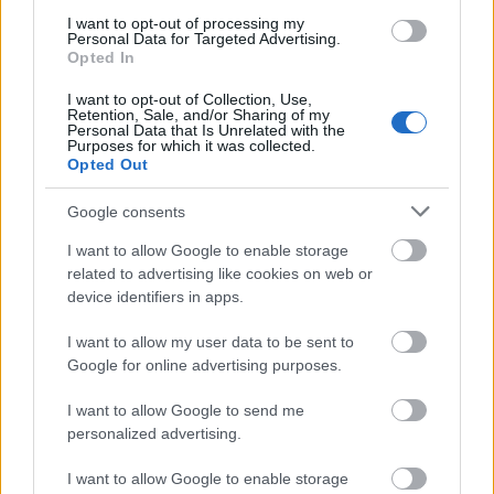
I want to opt-out of processing my
Personal Data for Targeted Advertising.
Opted In
I want to opt-out of Collection, Use,
Retention, Sale, and/or Sharing of my
Personal Data that Is Unrelated with the
Purposes for which it was collected.
Opted Out
Διαβάζονται αυτή τη στιγμή
Google consents
Μεταβιβάσεις ακινήτων: Στο σκάνερ χιλιάδες
συμβόλαια του 2025 για το πιστοποιητικό
I want to allow Google to enable storage
related to advertising like cookies on web or
ΕΝΦΙΑ
device identifiers in apps.
Σήμερα το κρίσιμο ραντεβού στο Μέγαρο
Μαξίμου για τη βιομηχανία
I want to allow my user data to be sent to
Πώς μπορείτε να βγείτε νωρίτερα στη σύνταξη
Google for online advertising purposes.
- Οι 3 κινήσεις που πρέπει να γίνουν εγκαίρως
I want to allow Google to send me
personalized advertising.
I want to allow Google to enable storage