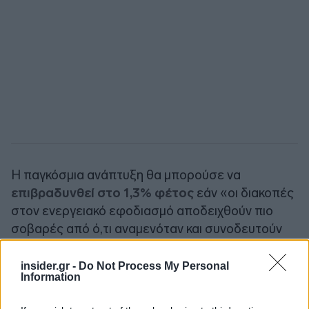
Η παγκόσμια ανάπτυξη θα μπορούσε να
επιβραδυνθεί στο 1,3% φέτος
εάν «οι διακοπές
στον ενεργειακό εφοδιασμό αποδειχθούν πιο
σοβαρές από ό,τι αναμενόταν και συνοδευτούν
από σημαντική οικονομική πίεση».
insider.gr -
Do Not Process My Personal
Information
Η οικονομία των ΗΠΑ θα αναπτυχθεί με
ρυθμό
2,2%
φέτος, αμετάβλητη από την πρόβλεψη του