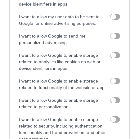
device identifiers in apps.
I want to allow my user data to be sent to
Διαβάζονται αυτή τη στιγμή
Google for online advertising purposes.
Τουρισμός για Όλους: Άνοιξε η πλατφόρμα -
I want to allow Google to send me
Ποιοι κάνουν αίτηση σήμερα
personalized advertising.
Η επιστολή Αυτιά για ευρωπαϊκή αλληλεγγύη -
Οι παρουσίες και απουσίες στην κηδεία του
I want to allow Google to enable storage
Βαρβιτσιώτη - Το φυλλορρόημα της «Ελπίδας»
related to analytics like cookies on web or
device identifiers in apps.
Καλάθι ΔΕΘ: Μείωση φορολογίας, εκπτώσεις
στον ΕΝΦΙΑ, κίνητρα για επενδύσεις ζητά η
I want to allow Google to enable storage
αγορά
related to functionality of the website or app.
I want to allow Google to enable storage
related to personalization.
I want to allow Google to enable storage
TAGS:
Διαμερίσματα
Τράπεζα της Ελλάδος (ΤτΕ)
related to security, including authentication
functionality and fraud prevention, and other
Τιμές
user protection.