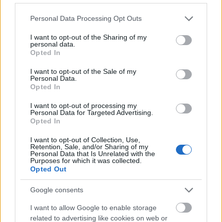
διαμορφώθηκε στο 7,8% (αναθεωρημένα
Please note that this website/app uses one or more Google
στοιχεία).
Personal Data Processing Opt Outs
services and may gather and store information including but
not limited to your visit or usage behaviour. You may click to
I want to opt-out of the Sharing of my
personal data.
Ακολουθήστε το
insider.gr στο Google News
και μάθετε
grant or deny consent to Google and its third-party tags to
Opted In
πρώτοι όλες τις
ειδήσεις
από την Ελλάδα και τον κόσμο.
use your data for below specified purposes in below Google
consent section.
I want to opt-out of the Sale of my
Personal Data.
Opted In
I want to opt-out of processing my
Personal Data for Targeted Advertising.
Opted In
I want to opt-out of Collection, Use,
Retention, Sale, and/or Sharing of my
Personal Data that Is Unrelated with the
Purposes for which it was collected.
Opted Out
Google consents
I want to allow Google to enable storage
related to advertising like cookies on web or