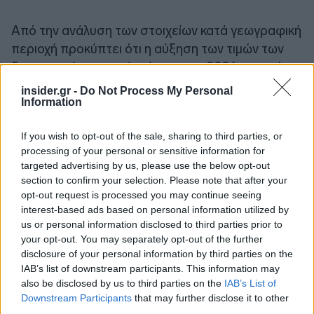
Από την ανάλυση των στοιχείων κατά γεωγραφική
περιοχή προκύπτει ότι η αύξηση των τιμών των
διαμερισμάτων το α΄ τρίμηνο του 2026, σε σχέση
με το αντίστοιχο τρίμηνο του 2025, ήταν
5,2%
insider.gr -
Do Not Process My Personal
στην Αθήνα, 6,4% στη Θεσσαλονίκη, 5,4% στις
Information
άλλες μεγάλες πόλεις και 6,9% στις λοιπές
If you wish to opt-out of the sale, sharing to third parties, or
περιοχές της χώρας
. Για το σύνολο του 2025, η
processing of your personal or sensitive information for
αύξηση των τιμών στις ίδιες περιοχές σε σχέση
targeted advertising by us, please use the below opt-out
με το 2024 ήταν 6,5%, 9,7%, 10,2% και 9,1%
section to confirm your selection. Please note that after your
αντίστοιχα (αναθεωρημένα στοιχεία).
opt-out request is processed you may continue seeing
interest-based ads based on personal information utilized by
us or personal information disclosed to third parties prior to
Τέλος, για το σύνολο των αστικών περιοχών της
your opt-out. You may separately opt-out of the further
χώρας, το α΄ τρίμηνο του 2026 οι τιμές των
disclosure of your personal information by third parties on the
διαμερισμάτων ήταν κατά μέσο όρο αυξημένες
IAB’s list of downstream participants. This information may
also be disclosed by us to third parties on the
IAB’s List of
κατά 5,6% σε σύγκριση με το α΄ τρίμηνο του
Downstream Participants
that may further disclose it to other
2025, ενώ για το 2025 η μέση ετήσια αύξηση
third parties.