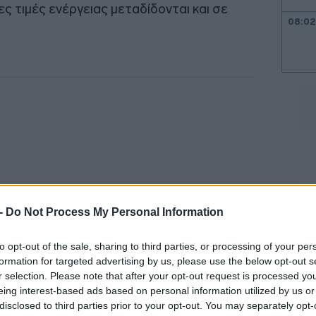
 τιμές ενέργειας μεταδίδονται και σε
08:02
07:51
07:46
07:36
 -
Do Not Process My Personal Information
07:22
to opt-out of the sale, sharing to third parties, or processing of your per
formation for targeted advertising by us, please use the below opt-out s
r selection. Please note that after your opt-out request is processed y
07:16
 τον πληθωρισμό της Ευρωζώνης
η μόνη
eing interest-based ads based on personal information utilized by us or
disclosed to third parties prior to your opt-out. You may separately opt-
ρόν να είναι ανοδική
, αν και με σταδιακό