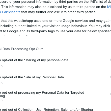
losure of your personal information by third parties on the IAB’s list of
«δείχνει» και η
απουσία ουσιαστικής
. This information may also be disclosed by us to third parties on the
IA
07:10
τι στις υψηλότερες τιμές ενέργειας, σε
Participants
that may further disclose it to other third parties.
 that this website/app uses one or more Google services and may gath
23:58
including but not limited to your visit or usage behaviour. You may click 
 to Google and its third-party tags to use your data for below specifi
ν, ότι η μετακύλιση του αυξημένου
ogle consent section.
τους στην τελική κατανάλωση θα είναι
23:52
ωτές
δεν έχουν ούτε τη δυνατότητα ούτε
l Data Processing Opt Outs
 τις υψηλότερες τιμές
.
23:44
o opt-out of the Sharing of my personal data.
In
23:36
o opt-out of the Sale of my Personal Data.
In
23:21
to opt-out of processing my Personal Data for Targeted
ing.
23:06
In
o opt-out of Collection, Use, Retention, Sale, and/or Sharing