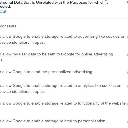
ersonal Data that Is Unrelated with the Purposes for which it
22:53
lected.
Out
22:40
consents
o allow Google to enable storage related to advertising like cookies on
evice identifiers in apps.
22:26
o allow my user data to be sent to Google for online advertising
s.
22:10
to allow Google to send me personalized advertising.
21:52
o allow Google to enable storage related to analytics like cookies on
evice identifiers in apps.
21:37
κό περιβάλλον είναι πολύ διαφορετικό
o allow Google to enable storage related to functionality of the website
ολογεί επιθετικές αυξήσεις επιτοκίων,
ση, η ΕΚΤ αναμένεται να προχωρήσει σε
21:15
o allow Google to enable storage related to personalization.
ική κίνηση.
Ο κίνδυνος να μην γίνει τίποτα