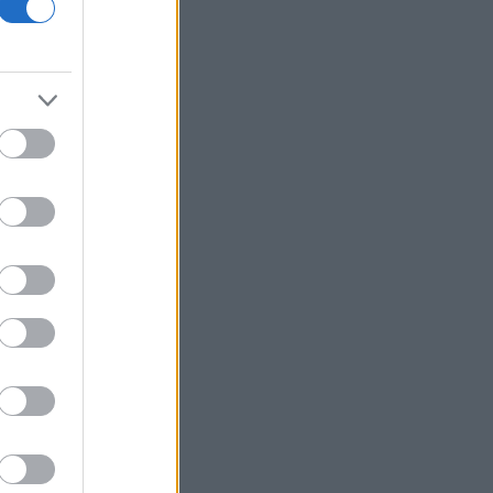
Οι ελληνικές scale-ups επιχειρήσεις
στρέφονται στην ανάπτυξη - Ποια
είναι η μεγαλύτερη πρόκληση
Γερμανία- δημοσκόπηση: Στο 28% η
AfD, επτά μονάδες μπροστά από το
CDU/CSU του Μερτς
Πτώση για τον χρυσό μετά το υψηλό
επτά εβδομάδων με φόντο το Ιράν
Η Ρωσία έπληξε κόμβο εφοδιασμού
στην περιοχή του Κιέβου με drones
«Η Βόρεια Κορέα εκτόξευσε βαλλιστικό
πύραυλο μικρού βεληνεκούς», λέει η
Σεούλ
Η ελληνική startup Omilia άντλησε 67
εκατ. δολάρια και ανοίγει γραφείο στις
ΗΠΑ
Άνοιξε το myBusinessSupport για τις
επιχειρήσεις της Σαμοθράκης