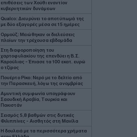
επιθέσεις των Χούθι εναντίον
κυβερνητικών δυνάμεων
Qualco: Διευρύνει το αποτύπωμά της
με δύο εξαγορές μέσα σε 15 ημέρες
Ορμούζ: Μειώθηκαν οι διελεύσεις
πλοίων την τρέχουσα εβδομάδα
Στη διαφοροποίηση του
χαρτοφυλακίου της επενδύει η Β.Σ.
Καρούλιας - Έπιασε τα 100 εκατ. ευρώ
ο τζίρος
Πουέρτο Ρίκο: Νερό με το δελτίο από
την Παρασκευή, λόγω της ανομβρίας
Aμυντική συμφωνία υπογράφουν
Σαουδική Αραβία, Τουρκία και
Πακιστάν
Σεισμός 5,8 βαθμών στις δυτικές
Φιλιππίνες - Αισθητός στη Μανίλα
Η δουλειά με τα περισσότερα χρήματα
στην Ελλάδα