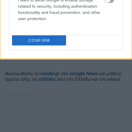
I want to allow Google to enable storage
related to security, including authentication
functionality and fraud prevention, and other
user protection.
CONFIRM
Ακολουθήστε το
insider.gr στο Google News
και μάθετε
πρώτοι όλες τις
ειδήσεις
από την Ελλάδα και τον κόσμο.