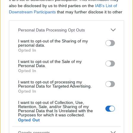
επενδύσεις, την ανθεκτική πιστωτική επέκταση,
also be disclosed by us to third parties on the
IAB’s List of
τα ισχυρά δημοσιονομικά πλεονάσματα και τη
Downstream Participants
that may further disclose it to other
third parties.
δυναμική των μεταρρυθμίσεων. Οι
πληθωριστικοί
κίνδυνοι
παραμένουν, σε αυτό το στάδιο, μαζί με
Please note that this website/app uses one or more Google
Personal Data Processing Opt Outs
ένα ακόμη μεγάλο έλλειμμα τρεχουσών
services and may gather and store information including but
not limited to your visit or usage behaviour. You may click to
I want to opt-out of the Sharing of my
συναλλαγών, κάτι που ωστόσο συνάδει με την
personal data.
grant or deny consent to Google and its third-party tags to
ανάκαμψη της εγχώριας ζήτησης, τις επενδύσεις
Opted In
use your data for below specified purposes in below Google
που υποστηρίζονται από το RRF και την αύξηση
consent section.
I want to opt-out of the Sale of my
των εισροών άμεσων ξένων επενδύσεων.
Personal Data.
Opted In
Σε ό,τι αφορά το σοκ στη Μέση Ανατολή, οι
I want to opt-out of processing my
Personal Data for Targeted Advertising.
αναλυτές της
Wood
παραμένουν επιφυλακτικοί.
Opted In
Παρά το γεγονός ότι η Ελλάδα συγκαταλέγεται,
I want to opt-out of Collection, Use,
όπως λένε, μεταξύ των χωρών που είναι καλύτερα
Retention, Sale, and/or Sharing of my
Personal Data that Is Unrelated with the
τοποθετημένες για να αντέξουν το σοκ,
Purposes for which it was collected.
εξακολουθούν να πιστεύουν ότι η Ελλάδα θα
Opted Out
μπορούσε να επηρεαστεί σημαντικά,
ιδιαίτερα
Google consents