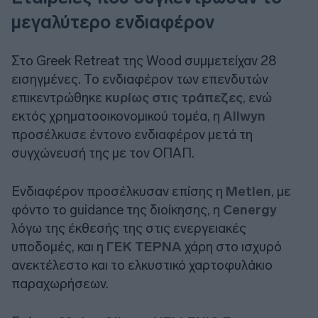
μεγαλύτερο ενδιαφέρον
Στο Greek Retreat της
Wood
συμμετείχαν 28
εισηγμένες. Το ενδιαφέρον των επενδυτών
επικεντρώθηκε
κυρίως στις τράπεζες
, ενώ
εκτός χρηματοοικονομικού τομέα, η
Allwyn
προσέλκυσε έντονο ενδιαφέρον μετά τη
συγχώνευσή της με τον ΟΠΑΠ.
Ενδιαφέρον προσέλκυσαν επίσης η
Metlen
, με
φόντο το
guidance
της διοίκησης, η
Cenergy
λόγω της έκθεσής της στις ενεργειακές
υποδομές, και η
ΓΕΚ ΤΕΡΝΑ
χάρη στο ισχυρό
ανεκτέλεστο και το ελκυστικό χαρτοφυλάκιο
παραχωρήσεων.