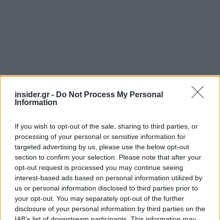
insider.gr -
Do Not Process My Personal
Information
If you wish to opt-out of the sale, sharing to third parties, or
processing of your personal or sensitive information for
targeted advertising by us, please use the below opt-out
section to confirm your selection. Please note that after your
Μακροοικονομική προοπτική
opt-out request is processed you may continue seeing
interest-based ads based on personal information utilized by
Μεταξύ άλλων, τα στελέχη της
Wood
σχολιάζουν
us or personal information disclosed to third parties prior to
your opt-out. You may separately opt-out of the further
ότι η ελληνική οικονομία παραμένει σε μια ισχυρή
disclosure of your personal information by third parties on the
φάση σύγκλισης, υποστηριζόμενη από τις
IAB’s list of downstream participants. This information may