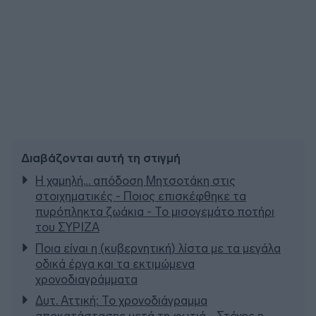
Διαβάζονται αυτή τη στιγμή
Η χαμηλή… απόδοση Μητσοτάκη στις
στοιχηματικές - Ποιος επισκέφθηκε τα
πυρόπληκτα ζωάκια - Το μισογεμάτο ποτήρι
του ΣΥΡΙΖΑ
Ποια είναι η (κυβερνητική) λίστα με τα μεγάλα
οδικά έργα και τα εκτιμώμενα
χρονοδιαγράμματα
Δυτ. Αττική: Το χρονοδιάγραμμα
αποκατάστασης μετά τη φωτιά - Στόχος η