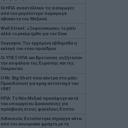
Οι ΗΠΑ αναστέλλουν τις εισαγωγές
από τον μεγαλύτερο παραγωγό
αβοκάντο του Μεξικού
Wall Street: «Ξεφούσκωσε» το ράλι
αλλά το ρεκόρ ήρθε για τον Dow
Ουγγαρία: Την ερχόμενη εβδομάδα η
εκλογή του νέου προέδρου
Οι ΥΠΕΞ ΗΠΑ και Βρετανίας συζήτησαν
την ασφάλεια της Ευρώπης και της
Ουκρανίας
O Mr. Big Short πάει κόντρα στο ράλι:
Προειδοποιεί για κραχ αντίστοιχο του
1987
ΗΠΑ: Το Νέο Μεξικό προσέφυγε κατά
του υπουργείου Δικαιοσύνης για
πρόσβαση στους φακέλους Έπστιν
Λιθουανία: Εντοπίστηκε σήραγγα κάτω
από τον συνοριακό φράχτη με τη