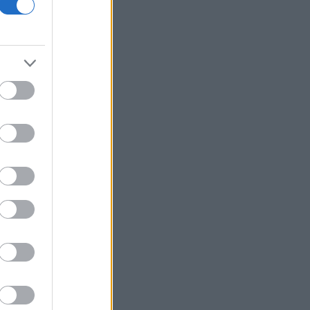
Viohalco: Στα 4,3 δισ. ευρώ ο τζίρος
εξαμήνου, αύξηση 14% - «Άλμα» 62%
στα κέρδη προ φόρων
Fitch: Ο κίνδυνος διόρθωσης στην AI
απειλεί οικονομία και αγορές
Επιφυλακτικό ρεκόρ στις ευρωαγορές
με το βλέμμα στις διαπραγματεύσεις
ΗΠΑ-Ιράν
Τρεις συλλήψεις σε Τρίκαλα, Ανατολική
Αττική και Πρέβεζα για πρόκληση
πυρκαγιάς και παραβάσεις
πυροπροστασίας
Ιράν: Συμφώνησε με το Ομάν για τις
συντεταγμένες της διαδρομής μέσω
των Στενών του Ορμούζ
Flexopack: Από 7 Αυγούστου η
διαπραγμάτευση των 82.400 νέων
μετοχών