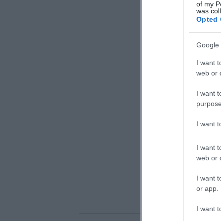
of my P
was col
Opted 
Google 
I want t
web or d
I want t
purpose
I want 
I want t
web or d
I want t
or app.
I want t