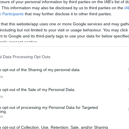
losure of your personal information by third parties on the IAB’s list of
. This information may also be disclosed by us to third parties on the
IA
Participants
that may further disclose it to other third parties.
20:40
 that this website/app uses one or more Google services and may gath
including but not limited to your visit or usage behaviour. You may click 
20:23
 to Google and its third-party tags to use your data for below specifi
ogle consent section.
αση που κατατέθηκε περιλαμβάνει μια
20:15
l Data Processing Opt Outs
ις δράσεων και εντάξεις νέων όπως για
ύξηση Μετοχικού Κεφαλαίου του
o opt-out of the Sharing of my personal data.
20:14
φοράς Ηλεκτρικής Ενέργειας (ΑΔΜΗΕ).
In
o opt-out of the Sale of my Personal Data.
ουργείου Εθνικής Οικονομίας και
20:03
In
αμβάνονται και άλλες δράσεις όπως:
to opt-out of processing my Personal Data for Targeted
ing.
In
19:53
o opt-out of Collection, Use, Retention, Sale, and/or Sharing