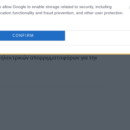
18:34
o allow Google to enable storage related to security, including
 Υγείας (ΚΟΜΥ) με νέο φορητό εξοπλισμό
cation functionality and fraud prevention, and other user protection.
18:32
πρωτοβάθμιου προσεισμικού ελέγχου σε
CONFIRM
στάσεις σε όλη τη χώρα,
18:19
ν ηλεκτρικών απορριμματοφόρων για την