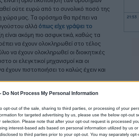
 είναι η οριστικοποίηση των οροσήμων
 χαθεί ούτε ευρώ από το συνολικό ποσό της
τη χώρα μας. Τα ορόσημα θα πρέπει να
21:53
Αυγούστου αλλά
όπως είχε γράψει το
η είναι ακόμη πιο ασφυκτικά, καθώς τα
έπει να έχουν ολοκληρωθεί στο τέλος
21:40
ύλιο να έχουν ολοκληρωθεί οι διοικητικές
το οι ελεγκτικοί μηχανισμοί και οι
21:30
α έχουν πιστοποιήσει το καλώς έχειν και
21:15
 -
Do Not Process My Personal Information
to opt-out of the sale, sharing to third parties, or processing of your per
21:03
formation for targeted advertising by us, please use the below opt-out s
r selection. Please note that after your opt-out request is processed y
eing interest-based ads based on personal information utilized by us or
20:53
disclosed to third parties prior to your opt-out. You may separately opt-