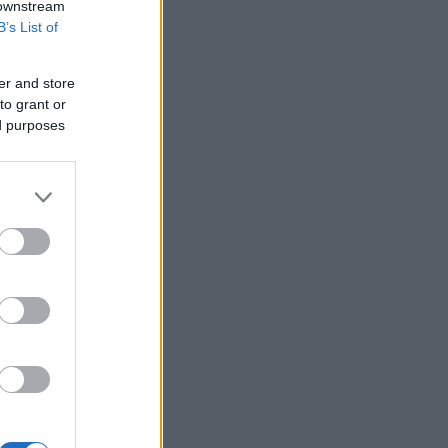
για πρώτη φορά στην επιφάνεια του
 downstream
Ήλιου
B’s List of
Ο Ζελένσκι ζήτησε από τον Ρούτε
περισσότερη βοήθεια για την
er and store
αντιαεροπορική άμυνα
to grant or
Η Βουλγαρία έλαβε 1 δισ. ευρώ από το
ed purposes
Σχέδιο Ανάκαμψης και Ανθεκτικότητας
Aktor: Πάνω από το 20% η Castellano,
κάτω από το 15% η BLUE SILK μετά την
ΑΜΚ
ΗΠΑ: Ο Αμπντούλ Ελ Σαγιέντ, της
αριστερής πτέρυγας των
Δημοκρατικών, κέρδισε το χρίσμα του
κόμματος στο Μίσιγκαν
ΔΕΗ: Data center 1 GW, νέα συμφωνία
ΑΠΕ και Vodafone στο επίκεντρο της
επόμενης φάσης ανάπτυξης
Prodea: Εγκρίθηκε πρόγραμμα
επαναγοράς έως 1,3 εκατ. ιδίων
μετοχών