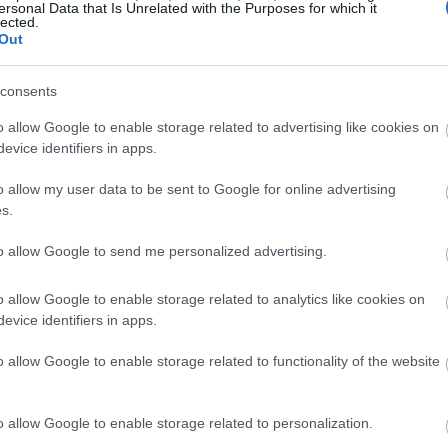
ersonal Data that Is Unrelated with the Purposes for which it
lected.
Out
19:56
consents
o allow Google to enable storage related to advertising like cookies on
19:55
evice identifiers in apps.
o allow my user data to be sent to Google for online advertising
s.
19:47
to allow Google to send me personalized advertising.
19:35
o allow Google to enable storage related to analytics like cookies on
19:22
evice identifiers in apps.
ρείο Tasnim, επικαλούμενο μια
o allow Google to enable storage related to functionality of the website
πλέον επικρατεί «ηρεμία» στον Κόλπο,
ύσαν να μπουν ξανά ή να προκαλέσουν
19:14
ρχει πιθανότητα» να ξαναρχίσουν οι
o allow Google to enable storage related to personalization.