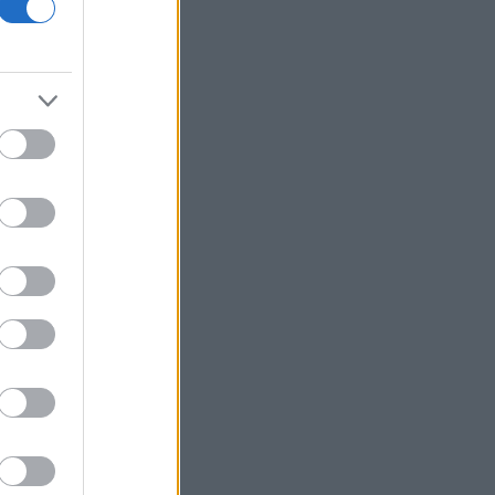
πραγματοποίησαν 10 παραβάσεις και
17 παραβιάσεις στο Αιγαίο
Ο Ζελένσκι θα επισκεφθεί τη Σερβία
για πρώτη φορά από την έναρξη του
πολέμου
Ξεκινούν τα δοκιμαστικά δρομολόγια
της επέκτασης του Μετρό
Θεσσαλονίκης προς την Καλαμαριά
Ο ΟΤΕ στους δείκτες FTSE4Good για
18η συνεχόμενη χρονιά
Νέος γύρος χρηματοδότησης 8 δισ.
δολαρίων για τη DeepSeek
Βρεττού (Credia): Πιστωτική επέκταση
άνω των 1,3 δισ. ευρώ φέτος -
Επιταχύνει την ανάπτυξη, μεταθέτει
το μέρισμα
Στα πράσινα οι ευρωαγορές - Νέο
ενδοσυνεδριακό ρεκόρ για τον Stoxx