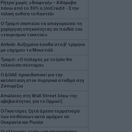
Ρήτρα χωρίς «διαφυγή» - Αθόρυβα
πάνω από το 30% η UniCredit - Στην
τελική ευθεία το Καστέλι
Ο Τραμπ σκοπεύει να απαγορεύσει τη
χορήγηση υπηκοότητας σε παιδιά του
«τουρισμού τοκετού»
Airbnb: Αυξημένα έσοδα στο β’ τρίμηνο
με «όχημα» το Μουντιάλ
Τραμπ: «Ο πόλεμος με το Ιράν θα
τελειώσει σύντομα»
Ο ΔΟΑΕ προειδοποιεί για την
κατάσταση στον πυρηνικό σταθμό στη
Ζαπορίζια
Απώλειες στη Wall Street λόγω της
αβεβαιότητας για το Ορμούζ
Ο Γκουτέρες ζητά άμεσο τερματισμό
των επιθέσεων κατά αμάχων σε
Ουκρανία και Ρωσία
Οι ελληνικές scale-ups επιχειρήσεις