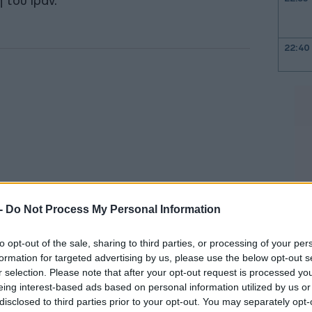
 του Ιράν.
22:40
22:26
22:10
21:52
 -
Do Not Process My Personal Information
21:37
to opt-out of the sale, sharing to third parties, or processing of your per
 τοποθεσία που επιτρέπει να επηρεάσουμε
formation for targeted advertising by us, please use the below opt-out s
21:15
r selection. Please note that after your opt-out request is processed y
ι μόνη απόφαση, είναι μεγάλη ευκαιρία»,
eing interest-based ads based on personal information utilized by us or
αμία περίπτωση δεν θα χαθούν τα
disclosed to third parties prior to your opt-out. You may separately opt-
21:03