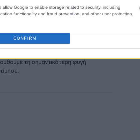
o allow Google to enable storage related to security, including
cation functionality and fraud prevention, and other user protection.
ς επιθέσεις στα Ηνωμένα Αραβικά
 απάντησε: «Τιμωρήθηκαν και θα
CONFIRM
ώρα τους είναι ασφαλές καταφύγιο για
ουθούμε τη σημαντικότερη φυγή
τίμησε.