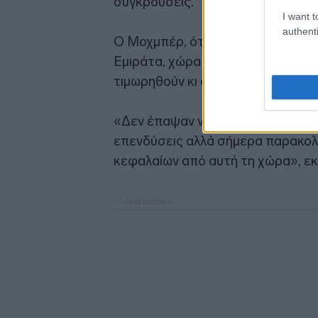
συγκρούσεις.
I want t
authenti
Ο Μοχμπέρ, όταν ρωτήθηκε για τι
Εμιράτα, χώρα σύμμαχο των ΗΠΑ,
τιμωρηθούν κι άλλο».
«Δεν έπαψαν να διαλαλούν ότι η χ
επενδύσεις αλλά σήμερα παρακολ
κεφαλαίων από αυτή τη χώρα», εκ