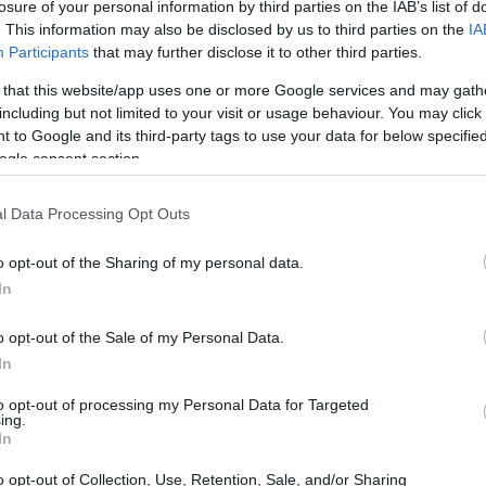
losure of your personal information by third parties on the IAB’s list of
. This information may also be disclosed by us to third parties on the
IA
Participants
that may further disclose it to other third parties.
20:55
ητα τροποποίησης του νομικού
 that this website/app uses one or more Google services and may gath
ο διεθνές δίκαιο» ή, αν χρειαστεί,
including but not limited to your visit or usage behaviour. You may click 
20:41
 δίκαιο». Συγκρούσεις ξέσπασαν και πάλι
 to Google and its third-party tags to use your data for below specifi
άν και των ΗΠΑ, ενώ η Ουάσινγκτον
ogle consent section.
 Τεχεράνης στην τελευταία πρότασή της
20:38
l Data Processing Opt Outs
εχθροπραξιών.
20:33
o opt-out of the Sharing of my personal data.
In
20:20
o opt-out of the Sale of my Personal Data.
In
to opt-out of processing my Personal Data for Targeted
20:12
ing.
In
o opt-out of Collection, Use, Retention, Sale, and/or Sharing
20:12