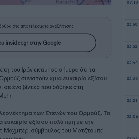
07:10
23:58
άρθρα στα αποτελέσματα αναζήτησης.
υ insider.gr στην Google
23:52
23:44
τη του Ιράν εκτίμησε σήμερα ότι τα
 Ορμούζ συνιστούν
«μια ευκαιρία εξίσου
23:36
»
, σε ένα βίντεο που δόθηκε στη
Mehr.
23:21
λεονέκτημα των Στενών του Ορμούζ. Τα
23:06
 ευκαιρία εξίσου πολύτιμη με την
τ Μοχμπέρ, σύμβουλος του Μοτζταμπά
22:53