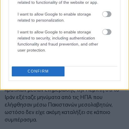
related to functionality of the website or app.
I want to allow Google to enable storage
related to personalization.
I want to allow Google to enable storage
related to security, including authentication
Στο κεφάλαιο "Μέση Ανατολή", ο Υπουργός
functionality and fraud prevention, and other
user protection.
Εξωτερικών Μάρκο Ρούμπιο δήλωσε στους
δημοσιογράφους την Παρασκευή ότι οι ΗΠΑ «θα
πρέπει να γνωρίζουν κάτι σήμερα» σχετικά με την
CONFIRM
απάντηση του Ιράν στην πρόταση ειρήνης. Αυτό
έρχεται μετά την ανακοίνωση των ιρανικών
κρατικών μέσων ενημέρωσης την Πέμπτη ότι το
Ιράν εξέταζε μηνύματα από τις ΗΠΑ που
ελήφθησαν μέσω Πακιστανών μεσολαβητών,
ωστόσο δεν είχε ακόμη καταλήξει σε κάποιο
συμπέρασμα.