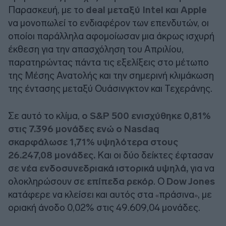
Παρασκευή, με το
deal μεταξύ Intel και Apple
να μονοπωλεί το ενδιαφέρον των επενδυτών, οι
οποίοι παράλληλα αφομοίωσαν μια άκρως ισχυρή
έκθεση για την απασχόληση του Απριλίου,
παρατηρώντας πάντα τις εξελίξεις στο μέτωπο
της Μέσης Ανατολής και την σημερινή κλιμάκωση
της έντασης μεταξύ Ουάσινγκτον και Τεχεράνης.
Σε αυτό το κλίμα,
ο S&P 500 ενισχύθηκε 0,81%
στις 7.396 μονάδες ενώ ο Nasdaq
σκαρφάλωσε 1,71% υψηλότερα στους
26.247,08 μονάδες.
Και οι δύο δείκτες έφτασαν
σε
νέα ενδοσυνεδριακά ιστορικά υψηλά,
για να
ολοκληρώσουν σε
επίπεδα ρεκόρ
. Ο
Dow Jones
κατάφερε να κλείσει και αυτός στα
πράσινα
, με
«
»
οριακή άνοδο 0,02% στις 49.609,04 μονάδες.