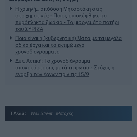
Η χαμηλή… απόδοση Μητσοτάκη στις
στοιχηματικές - Ποιος επισκέφθηκε τα
πυρόπληκτα ζωάκια - Το μισογεμάτο ποτήρι
του ΣΥΡΙΖΑ
Ποια είναι η (κυβερνητική) λίστα με τα μεγάλα
οδικά έργα και τα εκτιμώμενα
χρονοδιαγράμματα
Δυτ. Αττική: Το χρονοδιάγραμμα
αποκατάστασης μετά τη φωτιά - Στόχος η
έναρξη των έργων πριν τις 15/9
TAGS:
Wall Street
Μετοχές