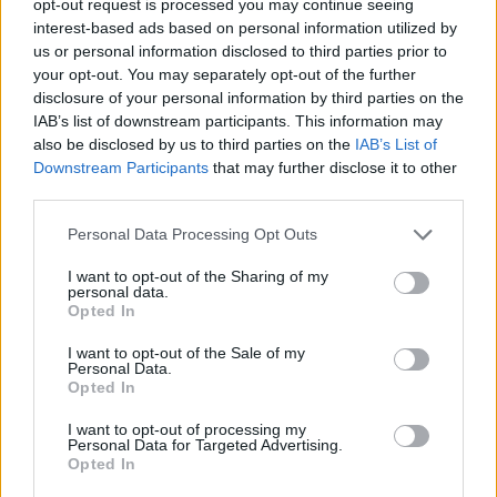
opt-out request is processed you may continue seeing
ενθαρρυντικά στοιχεία για την απασχόληση στις
interest-based ads based on personal information utilized by
ΗΠΑ, η οποία παρουσίασε
νέα άνοδο τον
us or personal information disclosed to third parties prior to
your opt-out. You may separately opt-out of the further
Απρίλιο,
ενώ το ποσοστό ανεργίας παρέμεινε
disclosure of your personal information by third parties on the
σταθερό στο 4,3%, υποδεικνύοντας την
IAB’s list of downstream participants. This information may
ανθεκτικότητα της αγοράς εργασίας και
also be disclosed by us to third parties on the
IAB’s List of
ενισχύοντας τις προσδοκίες ότι η Fed θα αφήσει
Downstream Participants
that may further disclose it to other
third parties.
τα επιτόκια αμετάβλητα για κάποιο χρονικό
διάστημα.
Please note that this website/app uses one or more Google
Personal Data Processing Opt Outs
services and may gather and store information including but
not limited to your visit or usage behaviour. You may click to
I want to opt-out of the Sharing of my
Οι μισθοδοσίες εξαιρουμένου του γεωργικού
personal data.
grant or deny consent to Google and its third-party tags to
Opted In
τομέα
αυξήθηκαν κατά 115.000 τον περασμένο
use your data for below specified purposes in below Google
μήνα
, ενώ οικονομολόγοι που συμμετείχαν σε
consent section.
I want to opt-out of the Sale of my
Personal Data.
έρευνα του Reuters είχαν προβλέψει αύξηση των
Opted In
θέσεων εργασίας κατά 62.000 τον Μάρτιο.
I want to opt-out of processing my
Personal Data for Targeted Advertising.
Opted In