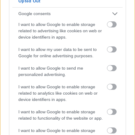
αναψυκτικών, φιαλών και πωμάτων και γνωστή για
Opted Out
το
brand Βίκος
, δρομολογεί επένδυση ύψους
Google consents
76,8 εκατ. ευρώ με στόχο την ενίσχυση της
παραγωγικής της δυναμικότητας στα Ιωάννινα.
I want to allow Google to enable storage
related to advertising like cookies on web or
device identifiers in apps.
Η εταιρεία έχει καταθέσει
αίτηση υπαγωγής στο
καθεστώς των Εμβληματικών Επενδύσεων
I want to allow my user data to be sent to
Google for online advertising purposes.
Εξαιρετικής Σημασίας
βάσει του νόμου για
στρατηγικές επενδύσεις.
I want to allow Google to send me
personalized advertising.
I want to allow Google to enable storage
related to analytics like cookies on web or
device identifiers in apps.
I want to allow Google to enable storage
related to functionality of the website or app.
I want to allow Google to enable storage