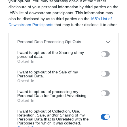
your opt-out. You may separately opt-out of the further
παραγωγή ψωμιού, ειδών ζαχαροπλαστικής και
disclosure of your personal information by third parties on the
γλυκισμάτων. Στον Μιχάλη Αραμπατζή ανήκει το
IAB’s list of downstream participants. This information may
also be disclosed by us to third parties on the
IAB’s List of
0,10% της εταιρείας, με το υπόλοιπο 99,9% να
Downstream Participants
that may further disclose it to other
ελέγχει η
Primar Holding
, εταιρεία συμφερόντων
third parties.
της οικογένειας Αραμπατζή.
Please note that this website/app uses one or more Google
Personal Data Processing Opt Outs
services and may gather and store information including but
Fais Group: Στο ραντάρ νέα brands και
not limited to your visit or usage behaviour. You may click to
I want to opt-out of the Sharing of my
εξαγορές - Πώς προχωρούν οι επενδύσεις
personal data.
grant or deny consent to Google and its third-party tags to
Opted In
use your data for below specified purposes in below Google
consent section.
Ηπειρωτική Βιομηχανία
I want to opt-out of the Sale of my
Personal Data.
Opted In
Εμφιαλώσεων
I want to opt-out of processing my
Personal Data for Targeted Advertising.
Όπως έγινε γνωστό τον περασμένο Φεβρουάριο,
Opted In
η
Ηπειρωτική Βιομηχανία Εμφιαλώσεων
, με
I want to opt-out of Collection, Use,
ισχυρό αποτύπωμα στους κλάδους εμφιάλωσης
Retention, Sale, and/or Sharing of my
Personal Data that Is Unrelated with the
νερού, παραγωγής φυσικών μεταλλικών
Purposes for which it was collected.