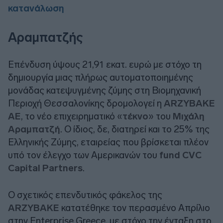
κατανάλωση
Αραμπατζής
Επένδυση ύψους 21,91 εκατ. ευρώ με στόχο τη
δημιουργία μιας πλήρως αυτοματοποιημένης
μονάδας κατεψυγμένης ζύμης στη Βιομηχανική
Περιοχή Θεσσαλονίκης δρομολογεί η
ARZYBAKE
ΑΕ
, το νέο επιχειρηματικό «
τέκνο
» του
Μιχάλη
Αραμπατζή
. Ο ίδιος, δε, διατηρεί και το 25% της
Ελληνικής Ζύμης, εταιρείας που βρίσκεται πλέον
υπό τον έλεγχο των Αμερικανών του
fund CVC
Capital Partners
.
Ο σχετικός επενδυτικός φάκελος της
ARZYBAKΕ
κατατέθηκε τον περασμένο Απρίλιο
στην Enterprise Greece, με στόχο την ένταξη στο