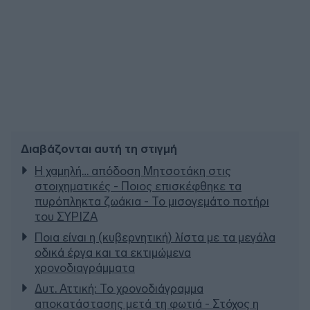
Διαβάζονται αυτή τη στιγμή
Η χαμηλή… απόδοση Μητσοτάκη στις
στοιχηματικές - Ποιος επισκέφθηκε τα
πυρόπληκτα ζωάκια - Το μισογεμάτο ποτήρι
του ΣΥΡΙΖΑ
Ποια είναι η (κυβερνητική) λίστα με τα μεγάλα
οδικά έργα και τα εκτιμώμενα
χρονοδιαγράμματα
Δυτ. Αττική: Το χρονοδιάγραμμα
αποκατάστασης μετά τη φωτιά - Στόχος η