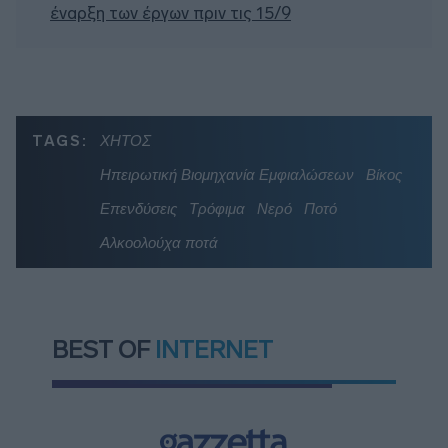
έναρξη των έργων πριν τις 15/9
TAGS:
ΧΗΤΟΣ
Ηπειρωτική Βιομηχανία Εμφιαλώσεων
Βίκος
Επενδύσεις
Τρόφιμα
Νερό
Ποτό
Αλκοολούχα ποτά
BEST OF
INTERNET