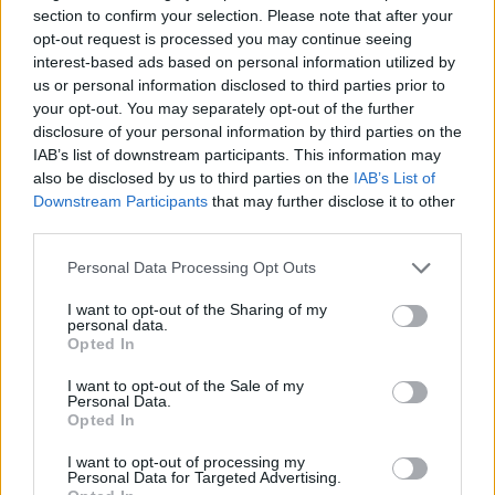
section to confirm your selection. Please note that after your
opt-out request is processed you may continue seeing
interest-based ads based on personal information utilized by
us or personal information disclosed to third parties prior to
your opt-out. You may separately opt-out of the further
disclosure of your personal information by third parties on the
IAB’s list of downstream participants. This information may
also be disclosed by us to third parties on the
IAB’s List of
Downstream Participants
that may further disclose it to other
third parties.
Please note that this website/app uses one or more Google
Personal Data Processing Opt Outs
services and may gather and store information including but
not limited to your visit or usage behaviour. You may click to
I want to opt-out of the Sharing of my
personal data.
grant or deny consent to Google and its third-party tags to
Opted In
Η κίνηση της μετοχής ωθεί ανοδικά και τις άλλες
use your data for below specified purposes in below Google
consent section.
τεχνολογικές εταιρείες με τις Broadcom και AMD
I want to opt-out of the Sale of my
Personal Data.
σημειώνουν επίσης άνοδο, θέτοντας τους ήδη
Opted In
εντυπωσιακά
κερδισμένους κατασκευαστές
I want to opt-out of processing my
τσιπ μέσα στο έτος σε τροχιά για να
Personal Data for Targeted Advertising.