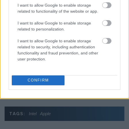
I want to allow Google to enable storage
related to functionality of the website or app.
I want to allow Google to enable storage
Διαβάζονται αυτή τη στιγμή
related to personalization.
Τουρισμός για Όλους: Ανοίγουν οι αιτήσεις για
voucher έως 600 ευρώ
I want to allow Google to enable storage
related to security, including authentication
Μετά τις φορολογικές δηλώσεις έρχονται οι
functionality and fraud prevention, and other
διασταυρώσεις - Ποιοι κωδικοί ελέγχονται
user protection.
Το βάρος στις αποζημιώσεις - Η πόρτα της
Δόμνας στον Μακάριο - Τα... depon στο κόμμα
Καρυστιανού
CONFIRM
TAGS:
Intel
Apple