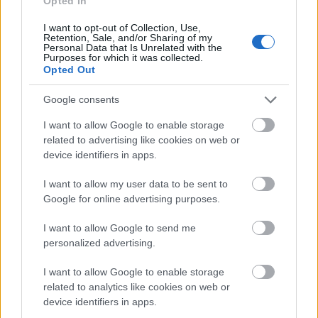
Opted In
προσθέσουν πάνω από 400 δισεκατομμύρια
δολάρια σε χρηματιστηριακή αξία την
I want to opt-out of Collection, Use,
Retention, Sale, and/or Sharing of my
Παρασκευή.
Personal Data that Is Unrelated with the
Purposes for which it was collected.
Opted Out
Ακολουθήστε το
insider.gr στο Google News
και μάθετε
πρώτοι όλες τις
ειδήσεις
από την Ελλάδα και τον κόσμο.
Google consents
I want to allow Google to enable storage
related to advertising like cookies on web or
device identifiers in apps.
I want to allow my user data to be sent to
Google for online advertising purposes.
I want to allow Google to send me
personalized advertising.
I want to allow Google to enable storage
related to analytics like cookies on web or
device identifiers in apps.