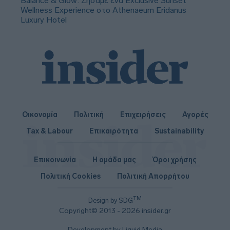
Balance & Glow: Ζήσαμε ένα Exclusive Sunset
Wellness Experience στο Athenaeum Eridanus
Luxury Hotel
Οικονομία
Πολιτική
Επιχειρήσεις
Αγορές
Tax & Labour
Επικαιρότητα
Sustainability
Επικοινωνία
Η ομάδα μας
Όροι χρήσης
Πολιτική Cookies
Πολιτική Απορρήτου
TM
Design by SDG
Copyright© 2013 - 2026 insider.gr
Development by Liquid Media