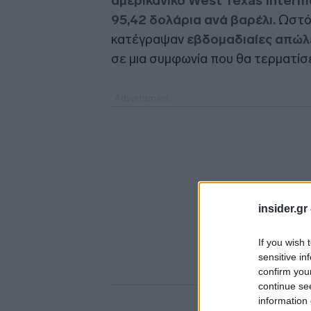
αμερικανικό West Texas Interm
95,42 δολάρια ανά βαρέλι.
Ωστό
κατέγραψαν
εβδομαδιαίες απώλε
σε μια συμφωνία που θα τερματίσε
insider.gr
If you wish 
sensitive in
confirm you
continue se
information 