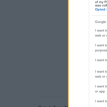
of my P
was col
Opted 
Google 
I want t
web or d
I want t
purpose
I want 
I want t
web or d
I want t
or app.
I want t