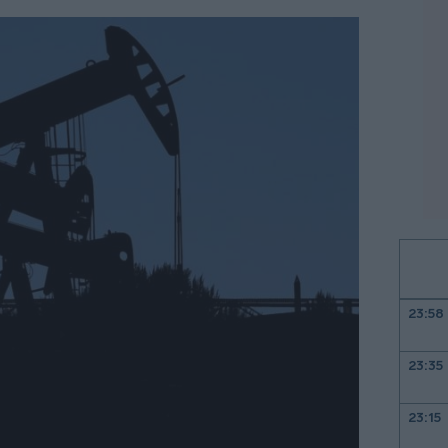
23:58
23:35
23:15