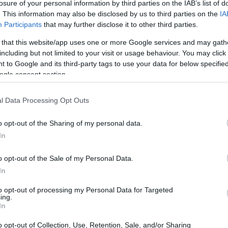
νας των ΗΑΕ ανακοίνωσε ότι τα
losure of your personal information by third parties on the IAB’s list of
19:57
. This information may also be disclosed by us to third parties on the
IA
ρας αναχαίτισαν δύο βαλλιστικούς
Participants
that may further disclose it to other third parties.
τοξεύθηκαν από το Ιράν. Είναι
 that this website/app uses one or more Google services and may gath
 στην εβδομάδα που το Ιράν επιτίθεται
19:44
including but not limited to your visit or usage behaviour. You may click 
ς η ένταση στη Μέση Ανατολή παραμένει
 to Google and its third-party tags to use your data for below specifi
ogle consent section.
19:33
l Data Processing Opt Outs
 άνοιξαν πυρ εναντίον δύο άδειων
 Sea Star III και M/T Sevda, τα οποία
o opt-out of the Sharing of my personal data.
19:24
φωνα με ανακοίνωση της Κεντρικής
In
Αμερικανικό πολεμικό αεροσκάφος του
o opt-out of the Sale of my Personal Data.
ες των πλοίων, ακινητοποιώντας τα.
19:00
In
to opt-out of processing my Personal Data for Targeted
ing.
In
18:49
o opt-out of Collection, Use, Retention, Sale, and/or Sharing