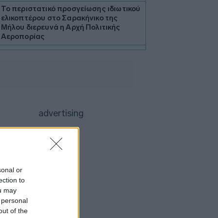
Το περιστατικό προσγείωσης ιδιωτικού
ελικοπτέρου στο Σαρακήνικο της
Μήλου διερευνά η Αρχή Πολιτικής
Αεροπορίας
Γεωργιάδης για την επίθεση σε
νοσηλεύτρια του «Ερυθρού Σταυρού»:
Κάτω τα χέρια από το προσωπικό του
ΕΣΥ
Απαγόρευση κυκλοφορίας την
Δευτέρα σε δασικές περιοχές σε τρεις
δήμους της Χαλκιδικής
Υπό μερικό έλεγχο η φωτιά στο Κορωπί
Καβάλα: Χωρίς τις αισθήσεις της
ανασύρθηκε 65χρονη από τη
θαλάσσια περιοχή της παραλίας
sonal or
«Αμμόλοφοι»
ection to
Το μεγάλο ενεργειακό στοίχημα της
ou may
Ευρώπης: Αναγέννηση ή βιομηχανική
 personal
παρακμή;
out of the