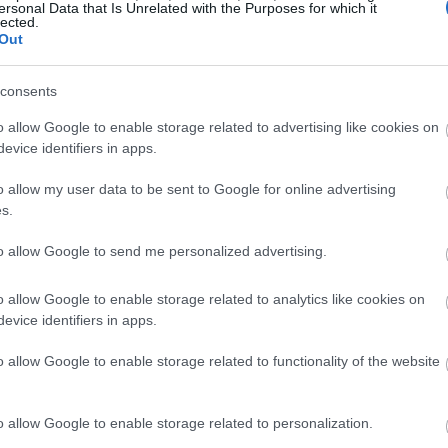
ersonal Data that Is Unrelated with the Purposes for which it
18:43
lected.
Out
18:29
consents
o allow Google to enable storage related to advertising like cookies on
18:24
evice identifiers in apps.
o allow my user data to be sent to Google for online advertising
18:02
s.
to allow Google to send me personalized advertising.
17:42
o allow Google to enable storage related to analytics like cookies on
evice identifiers in apps.
17:27
o allow Google to enable storage related to functionality of the website
17:12
17:00
o allow Google to enable storage related to personalization.