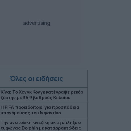
Όλες οι ειδήσεις
Κίνα: Το Χονγκ Κονγκ κατέγραψε ρεκόρ
ζέστης με 36,9 βαθμούς Κελσίου
Η FIFA προειδοποιεί για προσπάθεια
υπονόμευσης του Ινφαντίνο
Την ανατολική κινεζική ακτή έπληξε ο
τυφώνας Dolphin με καταρρακτώδεις