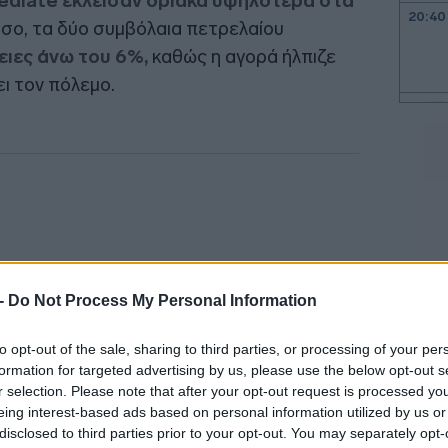
ediate έκλεισαν οριακά υψηλότερα στα
20:40
σο, τα δύο συμβόλαια πετρελαίου
ιες άνω του 6%,
καθώς η αγορά ήλπιζε
ι τον πόλεμο.
20:33
20:30
20:19
 -
Do Not Process My Personal Information
20:12
to opt-out of the sale, sharing to third parties, or processing of your per
formation for targeted advertising by us, please use the below opt-out s
20:00
r selection. Please note that after your opt-out request is processed y
eing interest-based ads based on personal information utilized by us or
disclosed to third parties prior to your opt-out. You may separately opt-