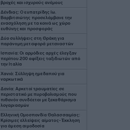
βροχές και ισχυρούς ανέμους
Δένδιας: Ο ευπατρίδης Ιω.
Βαρβιτσιώτης προσελάμβανε την
ενασχόληση με τα κοινά ως χώρο
ευθύνης και προσφοράς
Δύο συλλήψεις στη Θράκη για
παράνομη μεταφορά μεταναστών
Ισπανία: Οι αρμόδιες αρχές έλεγξαν
περίπου 200 αφίξεις ταξιδιωτών από
την Ιταλία
Χανιά: Σύλληψη ημεδαπού για
ναρκωτικά
Δανία: Αρκετοί τραυματίες σε
περιστατικό με πυροβολισμούς που
πιθανόν συνδέεται με ξεκαθάρισμα
λογαριασμών
Ελληνική Ομοσπονδία Θαλασσαιμίας:
Κρίσιμες ελλείψεις αίματος- Έκκληση
για άμεση αιμοδοσία