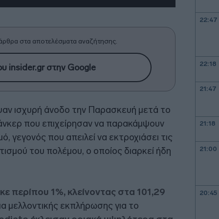
22:47
άρθρα στα αποτελέσματα αναζήτησης.
22:18
υ insider.gr στην Google
21:47
αν ισχυρή άνοδο την Παρασκευή μετά το
τάνκερ που επιχείρησαν να παρακάμψουν
21:18
ό, γεγονός που απειλεί να εκτροχιάσει τις
21:00
ισμού του πολέμου, ο οποίος διαρκεί ήδη
κε περίπου 1%, κλείνοντας στα 101,29
20:45
ια μελλοντικής εκπλήρωσης για το