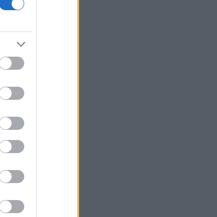
Πίσω από τις κινήσεις του Μπέσεντ η
Wall Street βλέπει έντονη ανησυχία
για την αγορά ομολόγων
Ηλεία: Φωτιά στο Μουζάκι του Δήμου
Πύργου
Αραγτσί: Συνομιλίες με τις ΗΠΑ δεν θα
γίνουν, όσο παραβιάζεται μία
μεταβατική συμφωνία
Κονγκό: Απαγόρευσε τις εξαγωγές
συμπυκνωμάτων χαλκού και κοβαλτίου
Apple: Δοκιμάζει τσιπ μνήμης της
κινεζικής CXMT σε iPhone και
MacBook
Πυρκαγιά στη Γιαννούλη Σουφλίου -
Κινητοποιήθηκαν εναέρια μέσα
Οριοθετήθηκε η πυρκαγιά στο Κορωπί
Όλες οι συναλλαγές σε μία ροή - Το νέο
βήμα της ΕΕ προς την Ένωση