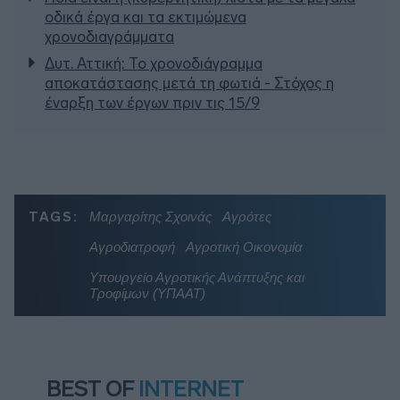
οδικά έργα και τα εκτιμώμενα
χρονοδιαγράμματα
Δυτ. Αττική: Το χρονοδιάγραμμα
αποκατάστασης μετά τη φωτιά - Στόχος η
έναρξη των έργων πριν τις 15/9
TAGS:
Μαργαρίτης Σχοινάς
Αγρότες
Αγροδιατροφή
Αγροτική Οικονομία
Υπουργείο Αγροτικής Ανάπτυξης και
Τροφίμων (ΥΠΑΑΤ)
BEST OF
INTERNET