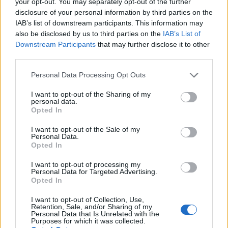
your opt-out. You may separately opt-out of the further
καλλιεργούμενα στρέμματα. Πρόκειται για μια
disclosure of your personal information by third parties on the
μεγάλη αλλαγή, την οποία δεν επιθυμούν πολλοί
IAB’s list of downstream participants. This information may
also be disclosed by us to third parties on the
IAB’s List of
που έχουν βολευτεί με το παλιό σύστημα (και δεν
Downstream Participants
that may further disclose it to other
εννοούμε όσους έχουν βολευτεί με λαθροχειρίες,
third parties.
αυτοί έχουν τον τρόπο τους). Αυτούς τους έχει
Please note that this website/app uses one or more Google
κανείς προετοιμάσει υπεύθυνα για τα
Personal Data Processing Opt Outs
services and may gather and store information including but
μελλούμενα; Έχοντας ζήσει μια ζωή με
not limited to your visit or usage behaviour. You may click to
I want to opt-out of the Sharing of my
παρατάσεις και αναθεωρήσεις, πολλοί ελπίζουν
personal data.
grant or deny consent to Google and its third-party tags to
Opted In
ότι όλο και κάτι θα γίνει και «θα τη βγάλουμε και
use your data for below specified purposes in below Google
consent section.
φέτος». Όσο πιο έγκαιρα και τεκμηριωμένα
I want to opt-out of the Sale of my
Personal Data.
γνωστοποιηθεί στους αγρότες τι μέλει γενέσθαι,
Opted In
τόσο λιγότερα και ηπιότερα θα είναι τα
I want to opt-out of processing my
προβλήματα.
Personal Data for Targeted Advertising.
Opted In
Κι αυτό είναι ένα μόνο παράδειγμα για την
I want to opt-out of Collection, Use,
Retention, Sale, and/or Sharing of my
ανάκτηση της εμπιστοσύνης των αγροτών.
Personal Data that Is Unrelated with the
Purposes for which it was collected.