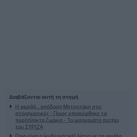
Διαβάζονται αυτή τη στιγμή
Η χαμηλή… απόδοση Μητσοτάκη στις
στοιχηματικές - Ποιος επισκέφθηκε τα
πυρόπληκτα ζωάκια - Το μισογεμάτο ποτήρι
του ΣΥΡΙΖΑ
Ποια είναι η (κυβερνητική) λίστα με τα μεγάλα