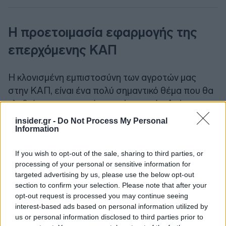
Η προετοιμασία εφαρμογής της
επερχόμενης ΚΑΠ
Η κλονισμένη εμπιστοσύνη των αγροτών μας
στην ΚΑΠ, είναι ένα πολύ σημαντικό θέμα που θα
κληθεί να αντιμετωπίσει η νέα ηγεσία. Ακόμη και
την καλύτερη διαπραγμάτευση να επιτύχει στις
insider.gr -
Do Not Process My Personal
Βρυξέλλες, οι εδώ φορείς δεν θα το
Information
αναγνωρίσουν, εάν δεν γίνουν κατανοητά έγκαιρα,
If you wish to opt-out of the sale, sharing to third parties, or
σε πρακτική και εφαρμόσιμη βάση τα ζητούμενα
processing of your personal or sensitive information for
όχι από τους ειδικούς αλλά από τους ίδιους τους
targeted advertising by us, please use the below opt-out
αγρότες - δικαιούχους. Οι αγρότες μας έχουν
section to confirm your selection. Please note that after your
ακούσει (δεν λέμε ξέρουν γιατί κανείς επίσημος
opt-out request is processed you may continue seeing
interest-based ads based on personal information utilized by
δεν το ανακοίνωσε) ότι τα ιστορικά δικαιώματα
us or personal information disclosed to third parties prior to
τελειώνουν και ότι οι επιδοτήσεις θα δίνονται στα