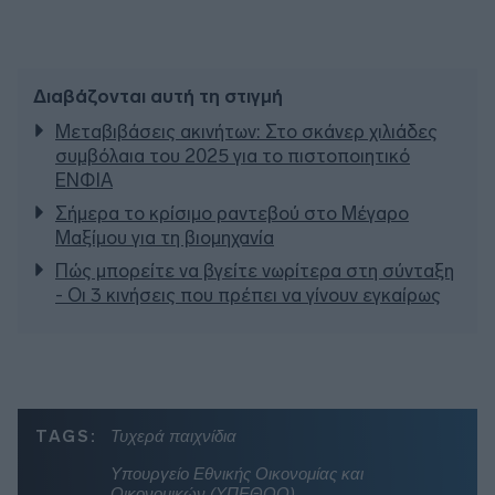
Διαβάζονται αυτή τη στιγμή
Μεταβιβάσεις ακινήτων: Στο σκάνερ χιλιάδες
συμβόλαια του 2025 για το πιστοποιητικό
ΕΝΦΙΑ
Σήμερα το κρίσιμο ραντεβού στο Μέγαρο
Μαξίμου για τη βιομηχανία
Πώς μπορείτε να βγείτε νωρίτερα στη σύνταξη
- Οι 3 κινήσεις που πρέπει να γίνουν εγκαίρως
TAGS:
Τυχερά παιχνίδια
Υπουργείο Εθνικής Οικονομίας και
Οικονομικών (ΥΠΕΘΟΟ)