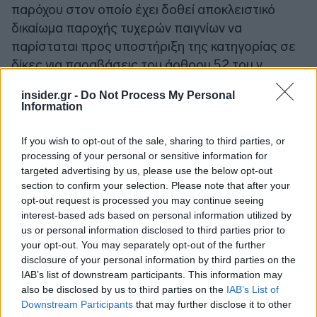
παρόχου στον οποίο έχει δοθεί αποκλειστικό
δικαίωμα παροχής τυχερών παιγνίων να
παρίσταται προς υποστήριξη της κατηγορίας σε
δίκες για παραβάσεις του άρθρου 52 του ν.
4002/2011, στο μέτρο που σχετίζονται με
insider.gr -
Do Not Process My Personal
δραστηριότητες οι οποίες άπτονται του
Information
κανονιστικού πλαισίου διεξαγωγής τυχερών
παιγνίων και των προβλεπόμενων δικαιωμάτων
If you wish to opt-out of the sale, sharing to third parties, or
του.
processing of your personal or sensitive information for
targeted advertising by us, please use the below opt-out
section to confirm your selection. Please note that after your
4.
Θεσπίζεται
αυστηρή διοικητική κύρωση για
opt-out request is processed you may continue seeing
διαφήμιση και προώθηση παράνομου τζόγου,
interest-based ads based on personal information utilized by
από 5.000 έως 50.000 ευρώ ανά παράβαση.
Η
us or personal information disclosed to third parties prior to
your opt-out. You may separately opt-out of the further
κύρωση επιβάλλεται σε κάθε φυσικό ή νομικό
disclosure of your personal information by third parties on the
πρόσωπο που, με οποιοδήποτε μέσο ή τρόπο,
IAB’s list of downstream participants. This information may
διαφημίζει, προβάλλει ή προωθεί σε τρίτους μη
also be disclosed by us to third parties on the
IAB’s List of
αδειοδοτημένα τυχερά παίγνια ή σχετικές
Downstream Participants
that may further disclose it to other