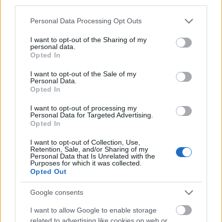
third parties.
υπηρεσίες. Η διάταξη στοχεύει στην
αντιμετώπιση του φαινομένου προώθησης
Please note that this website/app uses one or more Google
Personal Data Processing Opt Outs
παράνομου στοιχηματισμού από:
services and may gather and store information including but
not limited to your visit or usage behaviour. You may click to
I want to opt-out of the Sharing of my
personal data.
grant or deny consent to Google and its third-party tags to
Opted In
use your data for below specified purposes in below Google
consent section.
I want to opt-out of the Sale of my
Personal Data.
Opted In
I want to opt-out of processing my
Personal Data for Targeted Advertising.
Opted In
I want to opt-out of Collection, Use,
Retention, Sale, and/or Sharing of my
Personal Data that Is Unrelated with the
Purposes for which it was collected.
Opted Out
Google consents
I want to allow Google to enable storage
related to advertising like cookies on web or