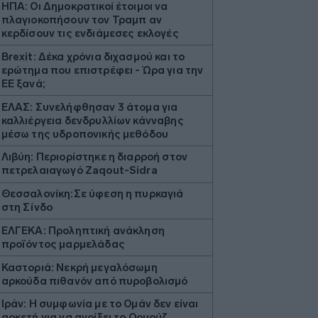
ΗΠΑ: Οι Δημοκρατικοί έτοιμοι να
πλαγιοκοπήσουν τον Τραμπ αν
κερδίσουν τις ενδιάμεσες εκλογές
Brexit: Δέκα χρόνια διχασμού και το
ερώτημα που επιστρέφει - Ώρα για την
ΕΕ ξανά;
ΕΛΑΣ: Συνελήφθησαν 3 άτομα για
καλλιέργεια δενδρυλλίων κάνναβης
μέσω της υδροπονικής μεθόδου
Λιβύη: Περιορίστηκε η διαρροή στον
πετρελαιαγωγό Zaqout-Sidra
Θεσσαλονίκη:Σε ύφεση η πυρκαγιά
στη Σίνδο
ΕΛΓΕΚΑ: Προληπτική ανάκληση
προϊόντος μαρμελάδας
Καστοριά: Νεκρή μεγαλόσωμη
αρκούδα πιθανόν από πυροβολισμό
Ιράν: Η συμφωνία με το Ομάν δεν είναι
αρκετή για να ανοίξει το Ορμούζ