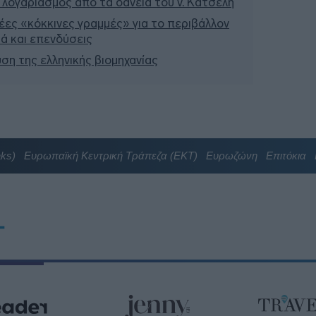
 λογαριασμός από τα δάνεια του ν. Κατσέλη
έες «κόκκινες γραμμές» για το περιβάλλον
σιά και επενδύσεις
υση της ελληνικής βιομηχανίας
aks)
Ευρωπαϊκή Κεντρική Τράπεζα (ΕΚΤ)
Ευρωζώνη
Επιτόκια
T