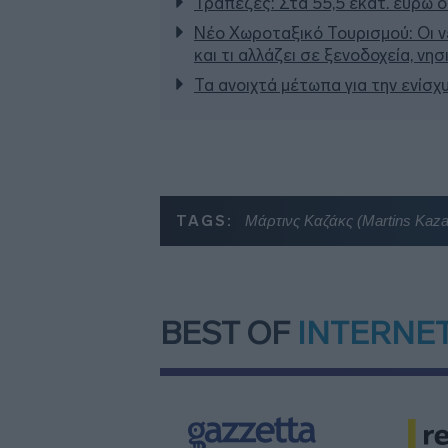
Τράπεζες: Στα 55,5 εκατ. ευρώ ο
Νέο Χωροταξικό Τουρισμού: Οι ν
και τι αλλάζει σε ξενοδοχεία, νη
Τα ανοιχτά μέτωπα για την ενίσχ
TAGS:
Μάρτινς Καζάκς (Martins Kaz
BEST OF
INTERNE