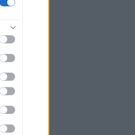
ΓΓΠΠ: Red Code την Κυριακή σε
αρκετές περιοχές της χώρας
ΗΠΑ: Η Ουάσινγκτον θα προσφέρει
βοήθεια 1 δισ. δολαρίων στη νέα
κυβέρνηση της Κολομβίας
Τουρκία: Περιορίζει την εμπορική
ναυσιπλοΐα προς τη Μαύρη Θάλασσα
Ρωσία: Έπληξε φορτηγό πλοίο με όπλα
για την Ουκρανία ανοιχτά της Οδησσού
Χαρδαλιάς: Δεν θα επιτρέψουμε
καμμία ανεμογεννήτρια στις
αναδασωτέες και πυρόπληκτες
περιοχές της Αττικής
Ιταλία: Όλες οι πόλεις στο υψηλότερο
επίπεδο προειδοποίησης για καύσωνα
Ρωσία: Πυρκαγιά σε διυλιστήριο
πετρελαίου της περιφέρειας
Κρασνοντάρ ύστερα από ουκρανική
επίθεση με drones