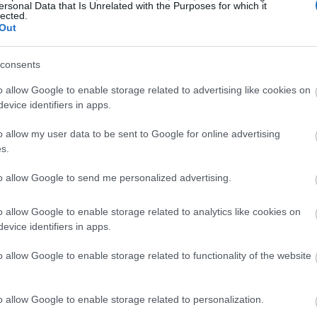
14:34
ersonal Data that Is Unrelated with the Purposes for which it
lected.
Out
14:21
consents
14:17
o allow Google to enable storage related to advertising like cookies on
evice identifiers in apps.
14:06
o allow my user data to be sent to Google for online advertising
s.
13:56
to allow Google to send me personalized advertising.
 τη Λετονία έρχεται μετά την απόφαση
ο το κόστος δανεισμού για δεύτερη
o allow Google to enable storage related to analytics like cookies on
ς περισσότερους υπεύθυνους χάραξης
13:42
evice identifiers in apps.
υν ότι δεν βλέπουν την ανάγκη για
o allow Google to enable storage related to functionality of the website
13:35
ά θα το πράξουν εάν χρειαστεί.
o allow Google to enable storage related to personalization.
News
και μάθετε πρώτοι όλες τις
ειδήσεις
από την