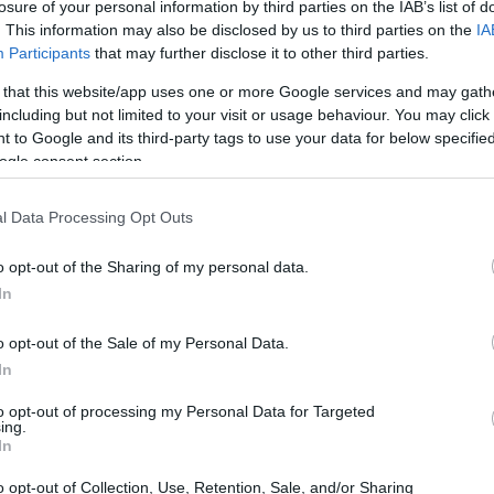
losure of your personal information by third parties on the IAB’s list of
. This information may also be disclosed by us to third parties on the
IA
υτήν την αβεβαιότητα και σε περίπτωση
Participants
that may further disclose it to other third parties.
15:23
 ο πληθωρισμός αρχίσει να
 that this website/app uses one or more Google services and may gath
από αυτόν τον στόχο του 2%, τότε η ΕΚΤ
including but not limited to your visit or usage behaviour. You may click 
 to Google and its third-party tags to use your data for below specifi
 επιτόκια».
15:00
ogle consent section.
l Data Processing Opt Outs
14:51
o opt-out of the Sharing of my personal data.
In
14:49
o opt-out of the Sale of my Personal Data.
In
14:42
to opt-out of processing my Personal Data for Targeted
ing.
In
o opt-out of Collection, Use, Retention, Sale, and/or Sharing