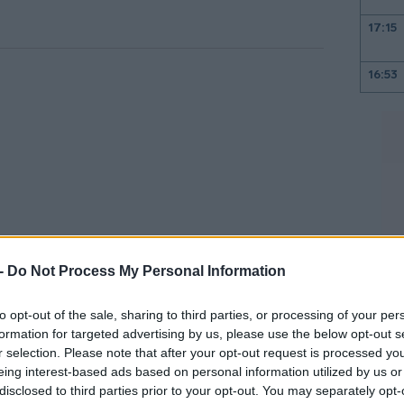
17:15
16:53
16:17
16:10
16:00
 -
Do Not Process My Personal Information
15:47
to opt-out of the sale, sharing to third parties, or processing of your per
μια οικονομική κατάσταση, ιδίως η
formation for targeted advertising by us, please use the below opt-out s
και εξακολουθούν να υπάρχουν διάφοροι
r selection. Please note that after your opt-out request is processed y
ρακολουθεί προσεκτικά την κατάσταση
eing interest-based ads based on personal information utilized by us or
15:35
disclosed to third parties prior to your opt-out. You may separately opt-
απαραίτητες αποφάσεις», επεσήμανε.