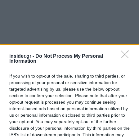
insider.gr -
Do Not Process My Personal
Information
If you wish to opt-out of the sale, sharing to third parties, or
processing of your personal or sensitive information for
targeted advertising by us, please use the below opt-out
section to confirm your selection. Please note that after your
opt-out request is processed you may continue seeing
Ολοκληρώνοντας την Σύνοδο Κορυφής ο
interest-based ads based on personal information utilized by
πρόεδρος του Ευρωπαϊκού Συμβουλίου, κ.
Σαρλ
us or personal information disclosed to third parties prior to
Μισέλ
σημείωσε ότι
«όλες οι προτεραιότητες, η
your opt-out. You may separately opt-out of the further
υποστήριξη για την Ουκρανία, η μετανάστευση, το
disclosure of your personal information by third parties on the
IAB’s list of downstream participants. This information may
ταμείο αλληλεγγύης, η άμυνα, είναι μέρος (του