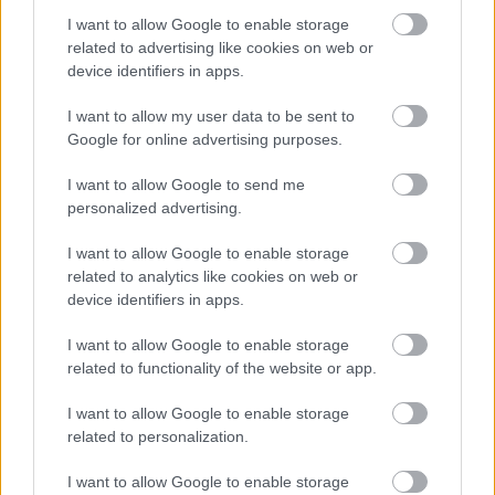
I want to allow Google to enable storage
related to advertising like cookies on web or
device identifiers in apps.
I want to allow my user data to be sent to
Google for online advertising purposes.
Διαβάζονται αυτή τη στιγμή
I want to allow Google to send me
Η χώρα που ζει το δημογραφικό μας μέλλον
personalized advertising.
προβλέπεται να χάσει το 30% του πληθυσμού
της μέχρι το 2070
I want to allow Google to enable storage
related to analytics like cookies on web or
Ακαθάριστα οικόπεδα: Τι γίνεται όταν ο
device identifiers in apps.
ιδιοκτήτης δεν τα καθαρίσει - Πώς κινούνται
δήμοι και ΠΣ, ποιος πληρώνει τον λογαριασμό
I want to allow Google to enable storage
Η επίθεση στη Hugging Face σηματοδοτεί την
related to functionality of the website or app.
έναρξη μιας επικίνδυνης εποχής
κυβερνοεπιθέσεων με AI
I want to allow Google to enable storage
related to personalization.
I want to allow Google to enable storage