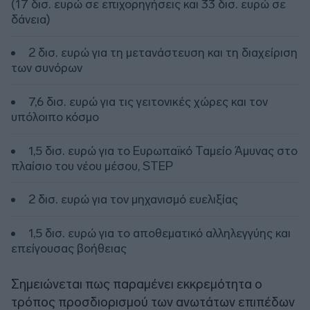
(17 δισ. ευρώ σε επιχορηγήσεις και 33 δισ. ευρώ σε
δάνεια)
2 δισ. ευρώ για τη μετανάστευση και τη διαχείριση
των συνόρων
7,6 δισ. ευρώ για τις γειτονικές χώρες και τον
υπόλοιπο κόσμο
1,5 δισ. ευρώ για το Ευρωπαϊκό Ταμείο Άμυνας στο
πλαίσιο του νέου μέσου, STEP
2 δισ. ευρώ για τον μηχανισμό ευελιξίας
1,5 δισ. ευρώ για το αποθεματικό αλληλεγγύης και
επείγουσας βοήθειας
Σημειώνεται πως παραμένει εκκρεμότητα ο
τρόπος προσδιορισμού των ανωτάτων επιπέδων