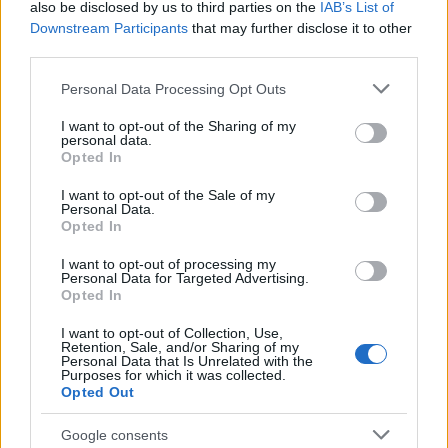
also be disclosed by us to third parties on the
IAB’s List of
πλαισίου διαπραγμάτευσης), που σημαίνει ότι θα
Downstream Participants
that may further disclose it to other
επανέλθουμε στο ζήτημα στις αρχές του
third parties.
επόμενου έτους και θα προσπαθήσουμε να
Please note that this website/app uses one or more Google
Personal Data Processing Opt Outs
επιτύχουμε ομοφωνία για να μπορέσουμε να
services and may gather and store information including but
εφαρμόσουμε το σχέδιο».
not limited to your visit or usage behaviour. You may click to
I want to opt-out of the Sharing of my
personal data.
grant or deny consent to Google and its third-party tags to
Opted In
use your data for below specified purposes in below Google
Ακολουθήστε το
insider.gr στο Google News
και μάθετε
consent section.
πρώτοι όλες τις
ειδήσεις
από την Ελλάδα και τον κόσμο.
I want to opt-out of the Sale of my
Personal Data.
Opted In
I want to opt-out of processing my
Personal Data for Targeted Advertising.
Opted In
I want to opt-out of Collection, Use,
Retention, Sale, and/or Sharing of my
Personal Data that Is Unrelated with the
Purposes for which it was collected.
Opted Out
Google consents