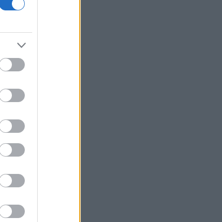
διαδικασίες πρόσληψης καθηγητών
Συνάντηση Ζελένσκι με Βούτσιτς -
Θέματα οικονομίας και ασφάλειας στο
επίκεντρο
Άγκυρα: Η συμφωνία με Πακιστάν και
Σαουδική Αραβία δεν παραβιάζει το
ΝΑΤΟ
Η καλύτερη εβδομάδα από τον Απρίλιο
στη Wall Street - Νέο ρεκόρ για S&P
500
Η Ισπανία ξεκινά ελέγχους στους
ταξιδιώτες από Ιταλία - Έως τις 7
Σεπτεμβρίου
Αμερικανός αξιωματούχος:
«Αναμένεται σύντομα συμφωνία για τα
Στενά του Ορμούζ»
Πτώση άνω του 9% στην εβδομάδα για
το πετρέλαιο