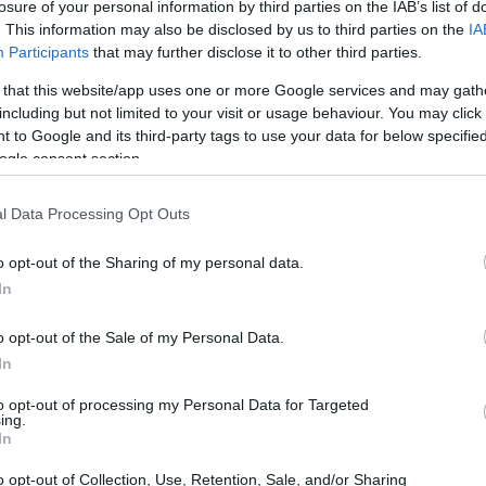
ρα όσο αφορά την αμέσως επόμενη περίοδο.
losure of your personal information by third parties on the IAB’s list of
. This information may also be disclosed by us to third parties on the
IA
08:25
Participants
that may further disclose it to other third parties.
 that this website/app uses one or more Google services and may gath
08:11
including but not limited to your visit or usage behaviour. You may click 
 to Google and its third-party tags to use your data for below specifi
08:08
ogle consent section.
l Data Processing Opt Outs
08:00
o opt-out of the Sharing of my personal data.
In
23:58
o opt-out of the Sale of my Personal Data.
In
23:53
to opt-out of processing my Personal Data for Targeted
ing.
In
o opt-out of Collection, Use, Retention, Sale, and/or Sharing
23:50