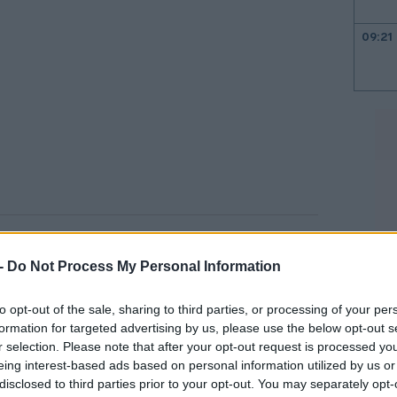
09:21
09:08
09:00
08:50
ινητικότητα της ΕΚΤ πλέον στην
 -
Do Not Process My Personal Information
ισματικής της πολιτικής, καθώς
κινδύνου όσο αφορά την πορεία του
08:36
to opt-out of the sale, sharing to third parties, or processing of your per
formation for targeted advertising by us, please use the below opt-out s
r selection. Please note that after your opt-out request is processed y
eing interest-based ads based on personal information utilized by us or
ση έχει αλλάξει, οι κίνδυνοι της
disclosed to third parties prior to your opt-out. You may separately opt-
08:31