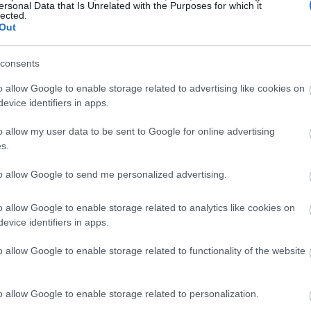
ersonal Data that Is Unrelated with the Purposes for which it
lected.
Out
23:44
consents
23:32
o allow Google to enable storage related to advertising like cookies on
ονομικές εκτιμήσεις τον Μάρτιο θα
evice identifiers in apps.
 οποία όμως μπορούν να είναι
23:17
o allow my user data to be sent to Google for online advertising
ι ανακοινωθεί τον Δεκέμβριο- μόνο σε μία
s.
σύσφιξης της νομισματικής πολιτικής
.
to allow Google to send me personalized advertising.
23:03
βασαν» πριν καν δοθούν οι εξηγήσεις στην
o allow Google to enable storage related to analytics like cookies on
ε και άρχισε το μεγάλο ξεπούλημα στα
evice identifiers in apps.
22:45
γω, το ευρώ ενισχύθηκε απέναντι στο
o allow Google to enable storage related to functionality of the website
ς αγορές αντέδρασαν φυσιολογικά, δηλαδή
22:32
o allow Google to enable storage related to personalization.