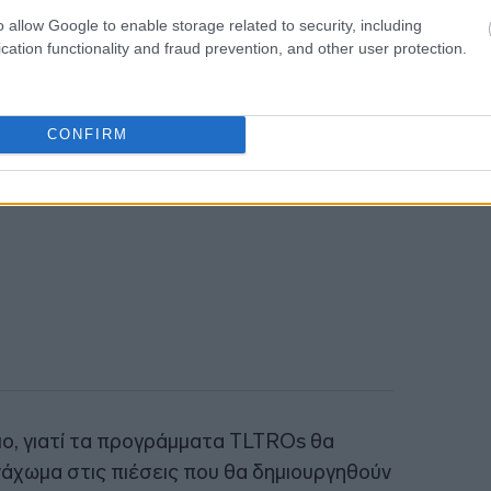
έπει πλέον να κάνουν τους λογαριασμούς
22:13
o allow Google to enable storage related to security, including
μα ακριβότερο χρήμα από την ΕΚΤ.
cation functionality and fraud prevention, and other user protection.
22:10
CONFIRM
22:00
ίδιο, γιατί τα προγράμματα TLTROs θα
νάχωμα στις πιέσεις που θα δημιουργηθούν