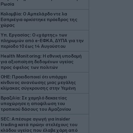
Ρωσία
Κολομβία: Ο Αμπελάρδο ντε λα
Εσπριέγια ορκίστηκε πρόεδρος της
χώρας
Υπ. Εργασίας: Ο «χάρτης» των
πληρωμών από e-ΕΦΚΑ, ΔΥΠΑ για την
περίοδο 10 έως 14 Αυγούστου
Health Monitoring: Η εθνική υποδομή
για αξιοποίηση δεδομένων υγείας
προς όφελος των πολιτών
ΟΗΕ: Προειδοποιεί ότι υπάρχει
κίνδυνος ανανέωσης μιας μεγάλης
κλίμακας σύγκρουσης στην Υεμένη
Βραζιλία: Σε χαμηλό δεκαετίας
υποχώρησε η αποψίλωση του
τροπικού δάσους του Αμαζονίου
SEC: Απέσυρε αγωγή για insider
trading κατά πρώην στελέχους του
κλάδου υγείας που έλαβε χάρη από