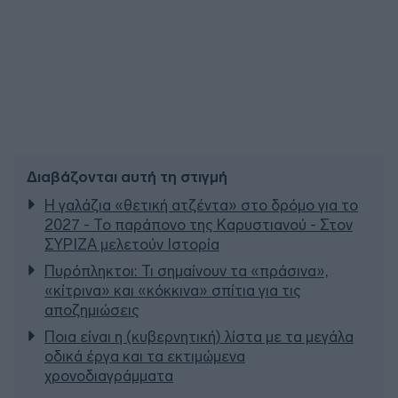
Διαβάζονται αυτή τη στιγμή
Η γαλάζια «θετική ατζέντα» στο δρόμο για το
2027 - Το παράπονο της Καρυστιανού - Στον
ΣΥΡΙΖΑ μελετούν Ιστορία
Πυρόπληκτοι: Τι σημαίνουν τα «πράσινα»,
«κίτρινα» και «κόκκινα» σπίτια για τις
αποζημιώσεις
Ποια είναι η (κυβερνητική) λίστα με τα μεγάλα
οδικά έργα και τα εκτιμώμενα
χρονοδιαγράμματα