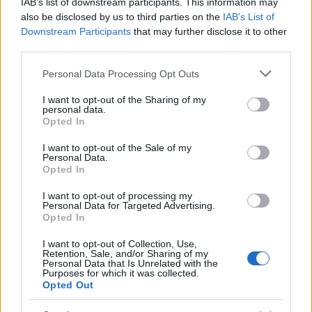
IAB’s list of downstream participants. This information may
παρατηρείται, τη δυνατότητα επέκτασης της
also be disclosed by us to third parties on the
IAB’s List of
τουριστικής περιόδου μέσω της επίτευξης και
Downstream Participants
that may further disclose it to other
νέων συμφωνιών και της ενίσχυσης του
third parties.
homeporting στα ελληνικά λιμάνια με εταιρείες
Please note that this website/app uses one or more Google
Personal Data Processing Opt Outs
του κλάδου να κινούνται όλο και περισσότερο σε
services and may gather and store information including but
αυτή την κατεύθυνση, με προϋπόθεση, βέβαια,
not limited to your visit or usage behaviour. You may click to
I want to opt-out of the Sharing of my
personal data.
την γρήγορη και αποτελεσματική αντιμετώπιση
grant or deny consent to Google and its third-party tags to
Opted In
use your data for below specified purposes in below Google
της εξάπλωσης της μετάλλαξης Όμικρον και την
consent section.
I want to opt-out of the Sale of my
περαιτέρω ανάσχεση της πανδημίας.
Personal Data.
Opted In
I want to opt-out of processing my
Personal Data for Targeted Advertising.
Opted In
I want to opt-out of Collection, Use,
Retention, Sale, and/or Sharing of my
Personal Data that Is Unrelated with the
Purposes for which it was collected.
Opted Out