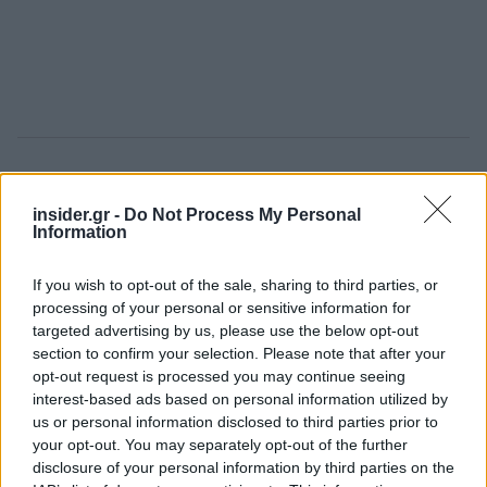
Σύμφωνα με την Ένωση Λιμένων Ελλάδος με την
ενσωμάτωση των τελικών στοιχείων έτους για τον
insider.gr -
Do Not Process My Personal
Information
Πειραιά, ο συνολικός αριθμός επιβατών σε
ολόκληρη τη χώρα θα ξεπεράσει το 1.400.000 και
If you wish to opt-out of the sale, sharing to third parties, or
ο αριθμός κρουαζιερόπλοιων τα 2.000, δηλαδή
processing of your personal or sensitive information for
ελαφρώς άνω του ορίου του 50% σε σχέση με
targeted advertising by us, please use the below opt-out
την κίνηση του 2019.
section to confirm your selection. Please note that after your
opt-out request is processed you may continue seeing
interest-based ads based on personal information utilized by
Όπως επισημαίνει επίσης η Ένωση, οι προοπτικές
us or personal information disclosed to third parties prior to
για το έτος 2022 είναι αισιόδοξες με βάση την
your opt-out. You may separately opt-out of the further
αύξηση του αριθμού κρατήσεων που
disclosure of your personal information by third parties on the