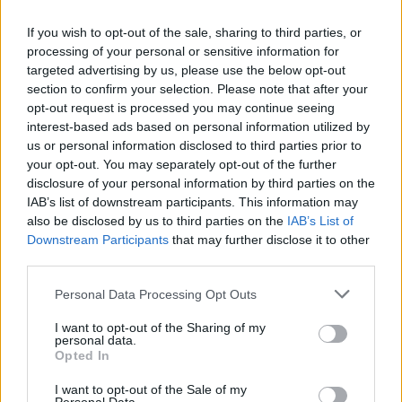
If you wish to opt-out of the sale, sharing to third parties, or
processing of your personal or sensitive information for
targeted advertising by us, please use the below opt-out
section to confirm your selection. Please note that after your
opt-out request is processed you may continue seeing
interest-based ads based on personal information utilized by
Η πρόσφατη διήμερη συνάντηση στις
us or personal information disclosed to third parties prior to
εγκαταστάσεις της Sunlight συγκέντρωσε
your opt-out. You may separately opt-out of the further
disclosure of your personal information by third parties on the
κορυφαίους ερευνητικούς, τεχνολογικούς και
IAB’s list of downstream participants. This information may
βιομηχανικούς εταίρους από όλη την Ευρώπη, οι
also be disclosed by us to third parties on the
IAB’s List of
οποίοι συζήτησαν τα τεχνικά επιτεύγματα του
Downstream Participants
that may further disclose it to other
έργου, την πρόοδο των εργασιών και τα επόμενα
third parties.
βήματα για την υλοποίηση και επικύρωση της
Please note that this website/app uses one or more Google
Personal Data Processing Opt Outs
πλατφόρμας ψηφιακού διδύμου του BATTwin.
services and may gather and store information including but
not limited to your visit or usage behaviour. You may click to
I want to opt-out of the Sharing of my
personal data.
grant or deny consent to Google and its third-party tags to
Παράλληλα, οι συμμετέχοντες πραγματοποίησαν
Opted In
use your data for below specified purposes in below Google
τεχνική επίσκεψη στις αυτοματοποιημένες
consent section.
I want to opt-out of the Sale of my
γραμμές παραγωγής κυψελών της Sunlight, με