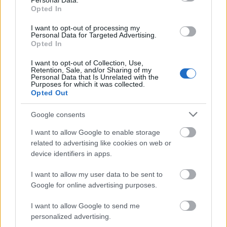
Personal Data.
Opted In
στόχο την ευθυγράμμιση των πρωτοκόλλων
διασύνδεσης μεταξύ του φυσικού παραγωγικού
I want to opt-out of processing my
Personal Data for Targeted Advertising.
εξοπλισμού και της ψηφιακής πλατφόρμας του
Opted In
έργου, θέτοντας τις βάσεις για την πιλοτική
βιομηχανική εφαρμογή της λύσης.
I want to opt-out of Collection, Use,
Retention, Sale, and/or Sharing of my
Personal Data that Is Unrelated with the
Purposes for which it was collected.
Ακολουθήστε το
insider.gr στο Google News
και μάθετε
Opted Out
πρώτοι όλες τις
ειδήσεις
από την Ελλάδα και τον κόσμο.
Google consents
I want to allow Google to enable storage
related to advertising like cookies on web or
device identifiers in apps.
I want to allow my user data to be sent to
Google for online advertising purposes.
I want to allow Google to send me
personalized advertising.