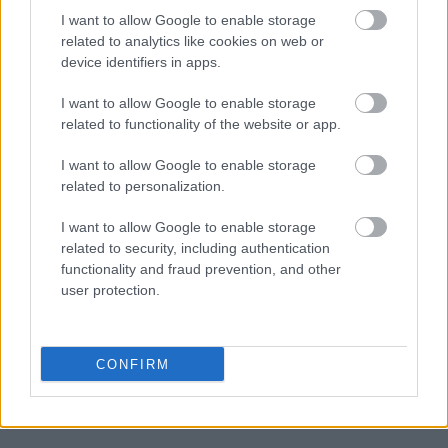
I want to allow Google to enable storage
related to analytics like cookies on web or
device identifiers in apps.
I want to allow Google to enable storage
related to functionality of the website or app.
Διαβάζονται αυτή τη στιγμή
I want to allow Google to enable storage
related to personalization.
Η χώρα που ζει το δημογραφικό μας μέλλον
προβλέπεται να χάσει το 30% του πληθυσμού
I want to allow Google to enable storage
της μέχρι το 2070
related to security, including authentication
Ακαθάριστα οικόπεδα: Τι γίνεται όταν ο
functionality and fraud prevention, and other
ιδιοκτήτης δεν τα καθαρίσει - Πώς κινούνται
user protection.
δήμοι και ΠΣ, ποιος πληρώνει τον λογαριασμό
Η επίθεση στη Hugging Face σηματοδοτεί την
έναρξη μιας επικίνδυνης εποχής
CONFIRM
κυβερνοεπιθέσεων με AI