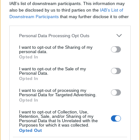
IAB’s list of downstream participants. This information may
also be disclosed by us to third parties on the
IAB’s List of
Downstream Participants
that may further disclose it to other
third parties.
Please note that this website/app uses one or more Google
Personal Data Processing Opt Outs
services and may gather and store information including but
not limited to your visit or usage behaviour. You may click to
I want to opt-out of the Sharing of my
personal data.
grant or deny consent to Google and its third-party tags to
Opted In
use your data for below specified purposes in below Google
Στο πλαίσιο των θεματικών παρουσιάσεων:
consent section.
I want to opt-out of the Sale of my
Personal Data.
Opted In
Ο κ.
Themba Koza
, Διευθύνων Σύμβουλος της
Coega Development Corporation, αναφέρθηκε στις
I want to opt-out of processing my
Personal Data for Targeted Advertising.
επενδυτικές ευκαιρίες που αναπτύσσονται μέσω της
Opted In
γαλάζιας οικονομίας και της Ειδικής Οικονομικής
Ζώνης Coega.
I want to opt-out of Collection, Use,
Retention, Sale, and/or Sharing of my
Personal Data that Is Unrelated with the
Purposes for which it was collected.
Ο κ.
Unathi Sonti
, Εκτελεστικός Πρόεδρος του
Opted Out
Ναυτιλιακού Εμπορικού Επιμελητηρίου του Eastern
Cape, παρουσίασε τα βασικά χαρακτηριστικά του