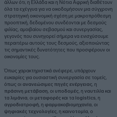
άλλων ότι, η Ελλάδα και η Νότια Αφρική διαθέτουν
όλα τα εχέγγυα για να οικοδομήσουν μια σύγχρονη
στρατηγική οικονομική σχέση με μακροπρόθεσμη
προοπτική, δεδομένου συνδέονται με δεσμούς
φιλίας, αμοιβαίου σεβασμού και συνεργασίας,
γεγονός που συνηγορεί σήμερα να ενισχύσουμε
περαιτέρω αυτούς τους δεσμούς, αξιοποιώντας
τις σημαντικές δυνατότητες που προσφέρουν οι
οικονομίες τους.
Όπως χαρακτηριστικά ανέφερε, υπάρχουν
ευκαιρίες για ουσιαστική συνεργασία σε τομείς,
όπως οι
ανανεώσιμες πηγές ενέργειας
, η
πράσινη μετάβαση
, οι
υποδομές
, η
ναυτιλία
και
τα
λιμάνια
, οι
μεταφορές
και τα
logistics
, η
αγροδιατροφή
, η
φαρμακοβιομηχανία
, οι
ψηφιακές τεχνολογίες
, η
καινοτομία
, ο