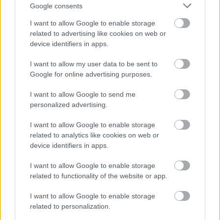
Google consents
ναυτιλιακού τομέα της περιοχής, τις τρέχουσες
πρωτοβουλίες και τις δυνατότητες διεθνούς
I want to allow Google to enable storage
συνεργασίας.
related to advertising like cookies on web or
device identifiers in apps.
Ο κ.
Σταύρος Λάλιζας
, CEO της Lalizas Hellas,
I want to allow my user data to be sent to
μοιράστηκε την εμπειρία του από τη
Google for online advertising purposes.
δραστηριοποίηση στη Νότια Αφρική,
υπογραμμίζοντας τη σημασία της τοπικής
I want to allow Google to send me
παρουσίας, των ανθρώπινων σχέσεων και της
personalized advertising.
συνεργασίας με τους τοπικούς φορείς.
I want to allow Google to enable storage
Τον συντονισμό της συζήτησης είχε ο κ. Αντώνης
related to analytics like cookies on web or
device identifiers in apps.
Μαυρίδης, Μέλος του Διοικητικού Συμβουλίου του
Ελληνο-Αφρικανικού Επιμελητηρίου Εμπορίου και
I want to allow Google to enable storage
Ανάπτυξης.
related to functionality of the website or app.
Η εκδήλωση αναμένεται να αποτελέσει σημαντική
I want to allow Google to enable storage
πλατφόρμα διαλόγου και δικτύωσης,
related to personalization.
συμβάλλοντας στην περαιτέρω ενδυνάμωση των