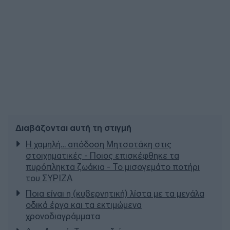
Διαβάζονται αυτή τη στιγμή
Η χαμηλή… απόδοση Μητσοτάκη στις
στοιχηματικές - Ποιος επισκέφθηκε τα
πυρόπληκτα ζωάκια - Το μισογεμάτο ποτήρι
του ΣΥΡΙΖΑ
Ποια είναι η (κυβερνητική) λίστα με τα μεγάλα
οδικά έργα και τα εκτιμώμενα
χρονοδιαγράμματα