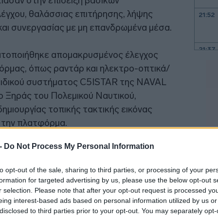
ίασαν στην επίδειξη βασικών
γχου, θαλάσσιας επιτήρησης, λήψης
21:52
αι συνεργασίας με μη επανδρωμένα μέσα.
21:37
ματοποιήθηκε απομακρυσμένος έλεγχος
όρμας, όπως ραντάρ και ηλεκτρο-οπτικά/
ειδικού συστήματος C5ISTAR της NAVAL
21:15
ο Ξηράς του Πολεμικού Ναυτικού,
ημιουργίας τοπικής τακτικής εικόνας
21:03
 την πλατφόρμα.
20:55
 -
Do Not Process My Personal Information
ακρυσμένη παρακολούθηση της
ασης της πλατφόρμας, καθώς και η λήψη σε
20:41
to opt-out of the sale, sharing to third parties, or processing of your per
ν και επιχειρησιακών δεδομένων, όπως
formation for targeted advertising by us, please use the below opt-out s
σας και συστημάτων αυτοπροστασίας. Τα
r selection. Please note that after your opt-out request is processed y
eing interest-based ads based on personal information utilized by us or
ntegrated Platform Management System
20:38
disclosed to third parties prior to your opt-out. You may separately opt-