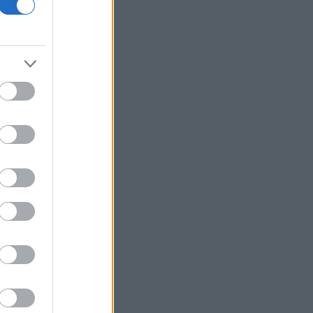
18η συνεχόμενη χρονιά
Νέος γύρος χρηματοδότησης 8 δισ.
δολαρίων για τη DeepSeek
Βρεττού (Credia): Πιστωτική επέκταση
άνω των 1,3 δισ. ευρώ φέτος -
Επιταχύνει την ανάπτυξη, μεταθέτει
το μέρισμα
Στα πράσινα οι ευρωαγορές - Νέο
ενδοσυνεδριακό ρεκόρ για τον Stoxx
Πυρκαγιές: 325 αυτοψίες στις
πληγείσες περιοχές - 118 «κόκκινα»
κτίρια σε Δυτ. Αττική και Ρέθυμνο
Σε εξέλιξη πυρκαγιές σε Σκύρο και
Φάρσαλα
ΑΔΜΗΕ: Διατηρεί την τεχνική ηγεσία
κατά την κατασκευή του Great Sea
Interconnector