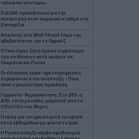
τελειώσει σύντομα»
Ο ΔΟΑΕ προειδοποιεί για την
κατάσταση στον πυρηνικό σταθμό στη
Ζαπορίζια
Απώλειες στη Wall Street λόγω της
αβεβαιότητας για το Ορμούζ
Ο Γκουτέρες ζητά άμεσο τερματισμό
των επιθέσεων κατά αμάχων σε
Ουκρανία και Ρωσία
Οι ελληνικές scale-ups επιχειρήσεις
στρέφονται στην ανάπτυξη - Ποια
είναι η μεγαλύτερη πρόκληση
Γερμανία- δημοσκόπηση: Στο 28% η
AfD, επτά μονάδες μπροστά από το
CDU/CSU του Μερτς
Πτώση για τον χρυσό μετά το υψηλό
επτά εβδομάδων με φόντο το Ιράν
Η Ρωσία έπληξε κόμβο εφοδιασμού
στην περιοχή του Κιέβου με drones