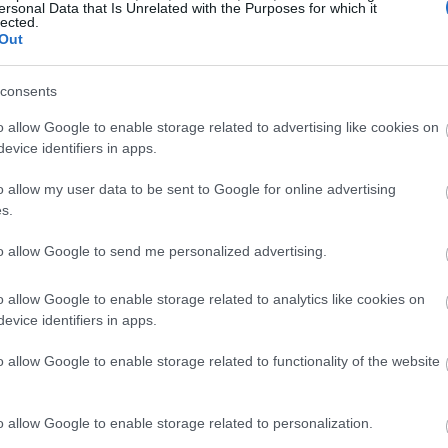
ersonal Data that Is Unrelated with the Purposes for which it
lected.
νατότητα της
ελληνικής αμυντικής και
Out
19:35
μβάλλει ουσιαστικά στην ανάπτυξη
ν υψηλής προστιθέμενης αξίας για την
consents
19:22
σια επιτήρηση. Το πολυεθνικό
o allow Google to enable storage related to advertising like cookies on
ται πέραν της ΕΤΜΕ, από τις εταιρείες
evice identifiers in apps.
ce Analytics Limited, Cyprus Research and
o allow my user data to be sent to Google for online advertising
19:14
 for Research and Technology Hellas,
s.
tuut Nederland, Naval Group SA, Navantia
19:12
media Workshop PLC, Sener Aeroespacial
to allow Google to send me personalized advertising.
 Designer & Constructors B.V., Techlam
o allow Google to enable storage related to analytics like cookies on
knologies Applications S.L.,
18:54
evice identifiers in apps.
ήρα και το εύρος της συνεργασίας για την
o allow Google to enable storage related to functionality of the website
18:49
ο του Ευρωπαϊκού Προγράμματος
o allow Google to enable storage related to personalization.