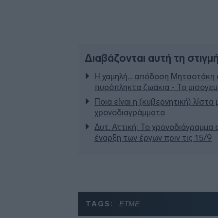
Διαβάζονται αυτή τη στιγμ
Η χαμηλή… απόδοση Μητσοτάκη σ
πυρόπληκτα ζωάκια - Το μισογε
Ποια είναι η (κυβερνητική) λίστα
χρονοδιαγράμματα
Δυτ. Αττική: Το χρονοδιάγραμμα
έναρξη των έργων πριν τις 15/9
TAGS:
ΕΤΜΕ