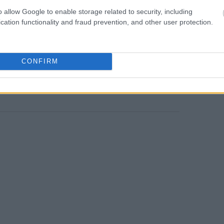
(EDIDP), σε συνεργασία με τη Γενική
o allow Google to enable storage related to security, including
 και Επενδύσεων (ΓΔΑΕΕ) του ΥΠΕΘΑ. Το
cation functionality and fraud prevention, and other user protection.
υρωπαϊκή Ένωση, την Ελλάδα και την
CONFIRM
News
και μάθετε πρώτοι όλες τις
ειδήσεις
από την