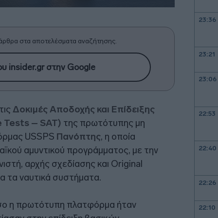
23:36
άρθρα στα αποτελέσματα αναζήτησης.
23:21
υ insider.gr στην Google
23:06
τις
Δοκιμές Αποδοχής και Επίδειξης
22:53
 Tests – SAT)
της πρωτότυπης μη
φόρμας USSPS
Πανόπτης
, η οποία
22:40
ϊκού αμυντικού προγράμματος, με την
ιστή, αρχής σχεδίασης και Original
α τα ναυτικά συστήματα.
22:26
όσο η πρωτότυπη πλατφόρμα ήταν
22:10