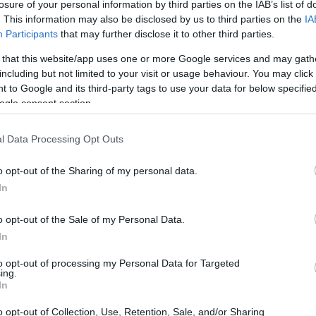
ειο Κέντρο Επιχειρήσεων, παρέχοντας
losure of your personal information by third parties on the IAB’s list of
20:33
 ολοκληρωμένη εικόνα για τη λειτουργία
. This information may also be disclosed by us to third parties on the
IA
Participants
that may further disclose it to other third parties.
ς.
 that this website/app uses one or more Google services and may gath
20:20
including but not limited to your visit or usage behaviour. You may click 
 συνεργασία με μη επανδρωμένα μέσα,
 to Google and its third-party tags to use your data for below specifi
ιλεγμένου μη επανδρωμένου εναέριου
ogle consent section.
20:12
α επιχειρεί από και γύρω από την
εμβέλειας επιτήρησης, μεταδίδοντας σε
l Data Processing Opt Outs
 κάμερες επιτήρησης στο Επίγειο Κέντρο
20:12
o opt-out of the Sharing of my personal data.
In
19:56
εδιαστεί ως μια
μη επανδρωμένη ημι-
o opt-out of the Sale of my Personal Data.
επιτήρησης
, με στόχο την υποστήριξη
In
, προστασίας κρίσιμων υποδομών,
to opt-out of processing my Personal Data for Targeted
19:55
ing.
νων και ενίσχυσης της επιχειρησιακής
In
ν.
o opt-out of Collection, Use, Retention, Sale, and/or Sharing
19:47