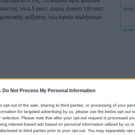
ροηγούμενο έτος. Τα
κέρδη προ φόρων
ντας τα 4,3 εκατ. ευρώ, έναντι 1,8 εκατ.
21:52
ημαντικής αύξησης του όγκου πωλήσεων.
21:37
21:15
21:03
20:55
 -
Do Not Process My Personal Information
20:41
to opt-out of the sale, sharing to third parties, or processing of your per
formation for targeted advertising by us, please use the below opt-out s
r selection. Please note that after your opt-out request is processed y
eing interest-based ads based on personal information utilized by us or
20:38
ν
ανήλθαν σε 3,1 εκατ. ευρώ, αυξημένα
disclosed to third parties prior to your opt-out. You may separately opt-