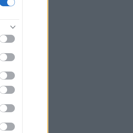
18η συνεχόμενη χρονιά
Νέος γύρος χρηματοδότησης 8 δισ.
δολαρίων για τη DeepSeek
Βρεττού (Credia): Πιστωτική επέκταση
άνω των 1,3 δισ. ευρώ φέτος -
Επιταχύνει την ανάπτυξη, μεταθέτει
το μέρισμα
Στα πράσινα οι ευρωαγορές - Νέο
ενδοσυνεδριακό ρεκόρ για τον Stoxx
Πυρκαγιές: 325 αυτοψίες στις
πληγείσες περιοχές - 118 «κόκκινα»
κτίρια σε Δυτ. Αττική και Ρέθυμνο
Σε εξέλιξη πυρκαγιές σε Σκύρο και
Φάρσαλα
ΑΔΜΗΕ: Διατηρεί την τεχνική ηγεσία
κατά την κατασκευή του Great Sea
Interconnector