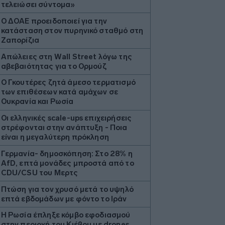
τελειώσει σύντομα»
Ο ΔΟΑΕ προειδοποιεί για την
κατάσταση στον πυρηνικό σταθμό στη
Ζαπορίζια
Απώλειες στη Wall Street λόγω της
αβεβαιότητας για το Ορμούζ
Ο Γκουτέρες ζητά άμεσο τερματισμό
των επιθέσεων κατά αμάχων σε
Ουκρανία και Ρωσία
Οι ελληνικές scale-ups επιχειρήσεις
στρέφονται στην ανάπτυξη - Ποια
είναι η μεγαλύτερη πρόκληση
Γερμανία- δημοσκόπηση: Στο 28% η
AfD, επτά μονάδες μπροστά από το
CDU/CSU του Μερτς
Πτώση για τον χρυσό μετά το υψηλό
επτά εβδομάδων με φόντο το Ιράν
Η Ρωσία έπληξε κόμβο εφοδιασμού
στην περιοχή του Κιέβου με drones