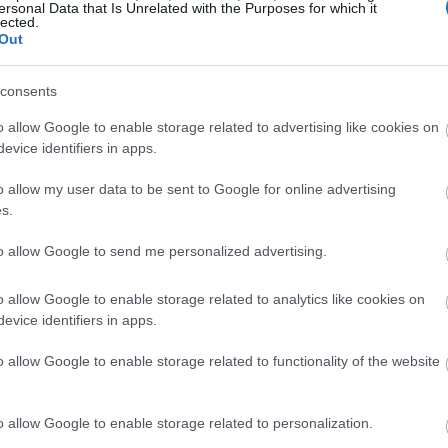
ersonal Data that Is Unrelated with the Purposes for which it
lected.
Out
19:35
consents
19:22
o allow Google to enable storage related to advertising like cookies on
evice identifiers in apps.
o allow my user data to be sent to Google for online advertising
19:14
s.
19:12
to allow Google to send me personalized advertising.
o allow Google to enable storage related to analytics like cookies on
18:54
evice identifiers in apps.
o allow Google to enable storage related to functionality of the website
18:49
o allow Google to enable storage related to personalization.