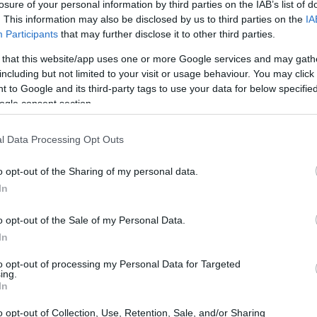
τ. ευρώ του 2024. Το
μικτό κέρδος
losure of your personal information by third parties on the IAB’s list of
20:33
. This information may also be disclosed by us to third parties on the
IA
ναντι 19,2 εκατ. ευρώ το προηγούμενο
Participants
that may further disclose it to other third parties.
 that this website/app uses one or more Google services and may gath
20:20
including but not limited to your visit or usage behaviour. You may click 
τελεί βασικό πυλώνα της αναπτυξιακής
 to Google and its third-party tags to use your data for below specifi
ηριζόμενη διαχρονικά από σημαντικές
ogle consent section.
20:12
τυξη (R&D). Το 2025, οι σχετικές δαπάνες
l Data Processing Opt Outs
 14 εκατ. ευρώ, έναντι 11,1 εκατ. ευρώ το
20:12
o opt-out of the Sharing of my personal data.
In
19:56
o opt-out of the Sale of my Personal Data.
In
to opt-out of processing my Personal Data for Targeted
19:55
ing.
In
o opt-out of Collection, Use, Retention, Sale, and/or Sharing
19:47