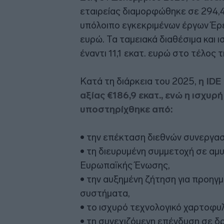
εταιρείας διαμορφώθηκε σε 294,4
υπόλοιπο εγκεκριμένων έργων Έρε
ευρώ. Τα ταμειακά διαθέσιμα και ι
έναντι 11,1 εκατ. ευρώ στο τέλος
Κατά τη διάρκεια του 2025,
η IDE
αξίας €186,9 εκατ., ενώ η ισχυρ
υποστηρίχθηκε από:
• την επέκταση διεθνών συνεργα
• τη διευρυμένη συμμετοχή σε αμ
Ευρωπαϊκής Ένωσης,
• την αυξημένη ζήτηση για προηγμ
συστήματα,
• το ισχυρό τεχνολογικό χαρτοφυλ
• τη συνεχιζόμενη επένδυση σε δ