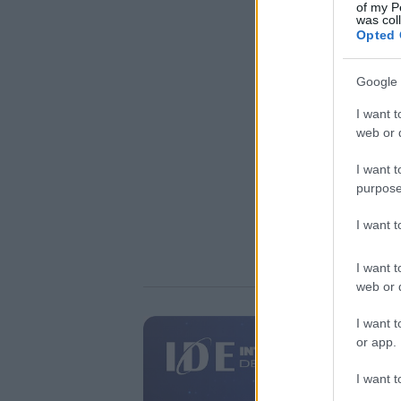
of my P
was col
Opted 
Google 
I want t
web or d
I want t
purpose
I want 
I want t
web or d
I want t
or app.
I want t