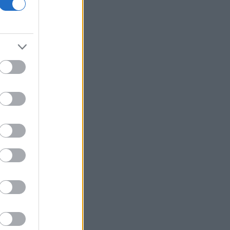
τους σχέσεις
Ιράν: Ο Αραγτσί επαινεί τον στρατό,
προτρέπει σε ενότητα των
μουσουλμάνων
Το Cambridge επανεξετάζει τις
διαδικασίες πρόσληψης καθηγητών
Συνάντηση Ζελένσκι με Βούτσιτς -
Θέματα οικονομίας και ασφάλειας στο
επίκεντρο
Άγκυρα: Η συμφωνία με Πακιστάν και
Σαουδική Αραβία δεν παραβιάζει το
ΝΑΤΟ
Η καλύτερη εβδομάδα από τον Απρίλιο
στη Wall Street - Νέο ρεκόρ για S&P
500
Η Ισπανία ξεκινά ελέγχους στους
ταξιδιώτες από Ιταλία - Έως τις 7
Σεπτεμβρίου