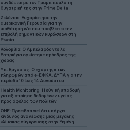
συνδέεται με τον Τραμπ πουλά τη
θυγατρική της στην Prime Delta
Ζελένσκι: Ευχαρίστησε την
αμερικανική Γερουσία για την
υιοθέτηση ν/σ που προβλέπει την
επιβολή σημαντικών κυρώσεων στη
Ρωσία
Κολομβία: Ο Αμπελάρδο ντε λα
Εσπριέγια ορκίστηκε πρόεδρος της
χώρας
Υπ. Εργασίας: Ο «χάρτης» των
πληρωμών από e-ΕΦΚΑ, ΔΥΠΑ για την
περίοδο 10 έως 14 Αυγούστου
Health Monitoring: Η εθνική υποδομή
για αξιοποίηση δεδομένων υγείας
προς όφελος των πολιτών
ΟΗΕ: Προειδοποιεί ότι υπάρχει
κίνδυνος ανανέωσης μιας μεγάλης
κλίμακας σύγκρουσης στην Υεμένη