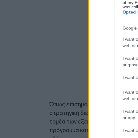
of my P
was col
Opted 
Google 
I want t
web or d
I want t
purpose
I want 
I want t
web or d
Όπως επισημαίνεται στην ανακοίν
I want t
στρατηγική διεύρυνσης της ναυπ
or app.
τομέα των εξειδικευμένων σκαφών.
πρόγραμμα κατασκευής ρυμουλκώ
I want t