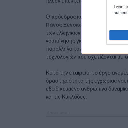
πλέον επεκτείνεται στην κατηγορί
I want t
authenti
Ο πρόεδρος και διευθύνων σύμβου
Πάνος Ξενοκώστας
, δήλωσε ότι
των ελληνικών ναυπηγείων να αν
ναυπήγησης για τις ανάγκες της 
παράλληλα τον ρόλο της Ελευσίνα
τεχνολογιών που σχετίζονται με τη
Κατά την εταιρεία, το έργο αναμέ
δραστηριότητα της εγχώριας ναυπ
εξειδικευμένο ανθρώπινο δυναμικ
και τις Κυκλάδες.