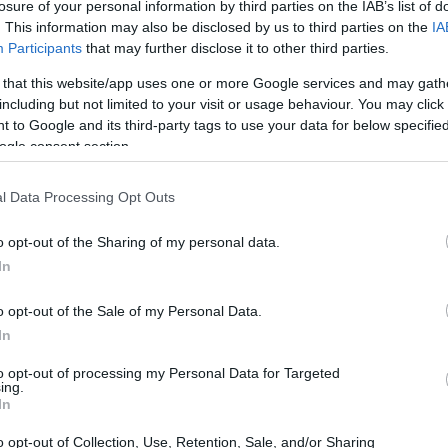
ican Bureau of Shipping).
losure of your personal information by third parties on the IAB’s list of
08:36
. This information may also be disclosed by us to third parties on the
IA
Participants
that may further disclose it to other third parties.
ρίζονται για τη συλλογή αποβλήτων
 that this website/app uses one or more Google services and may gath
χερσαίες εγκαταστάσεις, σύμφωνα με τις
including but not limited to your visit or usage behaviour. You may click 
08:31
ης MARPOL για την προστασία του
 to Google and its third-party tags to use your data for below specifi
ληλα, θα διαθέτουν δυνατότητες
ogle consent section.
08:25
εριστατικά θαλάσσιας ρύπανσης και άλλες
l Data Processing Opt Outs
08:11
o opt-out of the Sharing of my personal data.
08:08
In
o opt-out of the Sale of my Personal Data.
In
08:00
to opt-out of processing my Personal Data for Targeted
ing.
In
23:58
o opt-out of Collection, Use, Retention, Sale, and/or Sharing