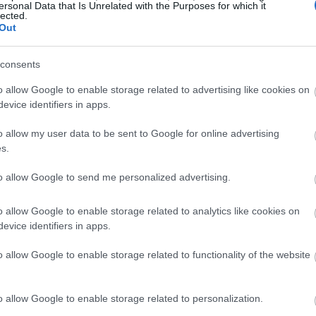
ersonal Data that Is Unrelated with the Purposes for which it
lected.
Out
23:53
consents
23:50
o allow Google to enable storage related to advertising like cookies on
evice identifiers in apps.
23:44
o allow my user data to be sent to Google for online advertising
s.
23:32
to allow Google to send me personalized advertising.
o allow Google to enable storage related to analytics like cookies on
23:17
evice identifiers in apps.
ωση, η συμφωνία εντάσσεται στη
o allow Google to enable storage related to functionality of the website
ηγικής δραστηριότητας της ONEX στον
23:03
 Ο όμιλος έχει ήδη υλοποιήσει
ν για λογαριασμό της MEGATUGS και
o allow Google to enable storage related to personalization.