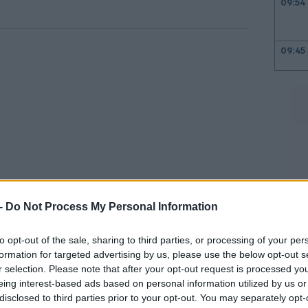
09:54
09:45
09:21
09:08
 -
Do Not Process My Personal Information
09:00
τα νέα σκάφη θα σχεδιαστούν και θα
to opt-out of the sale, sharing to third parties, or processing of your per
ιώντας τις εγκαταστάσεις των
formation for targeted advertising by us, please use the below opt-out s
r selection. Please note that after your opt-out request is processed y
08:50
αυπηγείων Σύρου
(Νεώριο), που ανήκουν
eing interest-based ads based on personal information utilized by us or
τους θα πραγματοποιηθεί από τον
disclosed to third parties prior to your opt-out. You may separately opt-