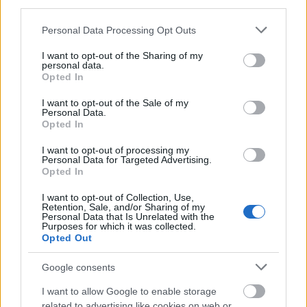
third parties.
Please note that this website/app uses one or more Google
Personal Data Processing Opt Outs
services and may gather and store information including but
not limited to your visit or usage behaviour. You may click to
I want to opt-out of the Sharing of my
personal data.
grant or deny consent to Google and its third-party tags to
Διαβάζονται αυτή τη στιγμή
Opted In
use your data for below specified purposes in below Google
Η γαλάζια «θετική ατζέντα» στο δρόμο για το
consent section.
I want to opt-out of the Sale of my
Personal Data.
2027 - Το παράπονο της Καρυστιανού - Στον
Opted In
ΣΥΡΙΖΑ μελετούν Ιστορία
Πυρόπληκτοι: Τι σημαίνουν τα «πράσινα»,
I want to opt-out of processing my
Personal Data for Targeted Advertising.
«κίτρινα» και «κόκκινα» σπίτια για τις
Opted In
αποζημιώσεις
I want to opt-out of Collection, Use,
Ποια είναι η (κυβερνητική) λίστα με τα μεγάλα
Retention, Sale, and/or Sharing of my
οδικά έργα και τα εκτιμώμενα
Personal Data that Is Unrelated with the
Purposes for which it was collected.
χρονοδιαγράμματα
Opted Out
Google consents
I want to allow Google to enable storage
related to advertising like cookies on web or