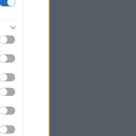
Τουρκία: Κατατέθηκε στην
Εθνοσυνέλευση νομοσχέδιο για τη
διάλυση και τον αφοπλισμό του PKK
Κασκάρι (Fed): Ήρθε η ώρα να
αρχίσουμε να αυξάνουμε σταδιακά τα
επιτόκια
6 γραφικά χωριά των Κυκλάδων που
αξίζει να ανακαλύψετε
Electronic Arts: Ολοκληρώθηκε η
εξαγορά-μαμούθ ύψους 55 δισ.
δολαρίων - Εκτός Nasdaq η μετοχή
Jackaroo: Το γνήσιο street food που
τζιράρει 25 εκατ. ευρώ
ΗΠΑ: Μόλις 44.000 προσλήψεις
κατέγραψε ο ιδιωτικός τομέας τον
Ιούλιο
Σε κατάσταση κινητοποίησης Red
Code αύριο Αττική, Βοιωτία και Εύβοια