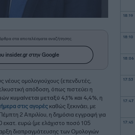
18:19
18:10
άρθρα στα αποτελέσματα αναζήτησης.
υ insider.gr στην Google
18:06
17:53
 νέους ομολογιούχους (επενδυτές,
 ελκυστική απόδοση, όπως πιστεύει η
ιμών κυμαίνεται μεταξύ 4,1% και 4,4%
, η
17:47
σήμερα στις αγορές
καθώς ξεκινάει, με
έμπτη 2 Απριλίου, η δημόσια εγγραφή για
 εκατ. ευρώ (με ελάχιστο ποσό 105
17:45
 έναρξη διαπραγμάτευσης των Ομολογιών