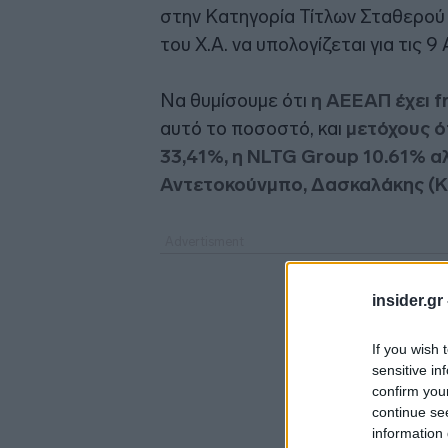
στην Κατηγορία Τίτλων Σταθερού
του Χ.Α. να υπολογίζεται για τις 9 
Να θυμίσουμε ότι
η ΑΕΕΑΠ έχει f
αυτό το ποσοστό, και
μετόχους ό
33,41%, η NLTG Group 10.61% αλ
Αντετοκούνμπο, Δασκαλάκης (Kai
insider.gr
If you wish 
sensitive in
confirm you
continue se
information 