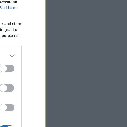
Wall Street: Καθ' οδόν για νέα ρεκόρ οι
 downstream
δείκτες
B’s List of
KPMG: Ανθεκτικότητα για την
παγκόσμια αγορά ιδιωτικών
er and store
κεφαλαίων - Επενδύσεις άνω του $1
to grant or
τρισ. το α' εξάμηνο
ed purposes
Τηλεφωνική επικοινωνία του Κυρ.
Μητσοτάκη με τον Πρόεδρο της
Αιγύπτου
To Ισραήλ εξαπέλυσε πλήγματα στον
νότιο Λίβανο - «Η Χεζμπολάχ
παραβίασε την εκεχειρία»
Πώς μπορείτε να βγείτε νωρίτερα στη
σύνταξη - Οι 3 κινήσεις που πρέπει να
γίνουν εγκαίρως
Οι δεξιότητες που απέκτησαν όσοι
μεγάλωσαν χωρίς κινητά
Ο Πούτιν διόρισε τον νέο διοικητή των
ρωσικών μη επανδρωμένων δυνάμεων