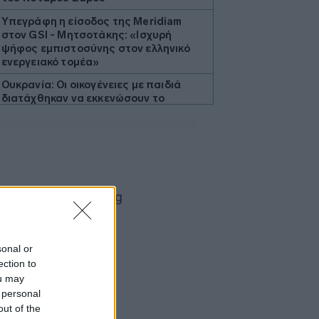
Υπεγράφη η είσοδος της Meridiam
στον GSI - Μητσοτάκης: «Ισχυρή
ψήφος εμπιστοσύνης στον ελληνικό
ενεργειακό τομέα»
Ουκρανία: Οι οικογένειες με παιδιά
διατάχθηκαν να εκκενώσουν το
Κραματόρσκ
ΔΕΗ: Συνεχίστηκε η ισχυρή ανάπτυξη
το α΄ εξάμηνο - Προσαρμοσμένο
EBITDA στα €1,2 δισ.
Ο Όμιλος Aktor αποκτά το 75% των
Ηλέκτωρ και Thalis
Google: Ομαδική αγωγή από 880.000
βρετανικές επιχειρήσεις - Διεκδικούν
sonal or
6,7 δισ. δολάρια
ection to
Ρωσία: Πυρκαγιά σε ερευνητικό κέντρο
ou may
της διαστημικής υπηρεσίας
 personal
Roskosmos
out of the