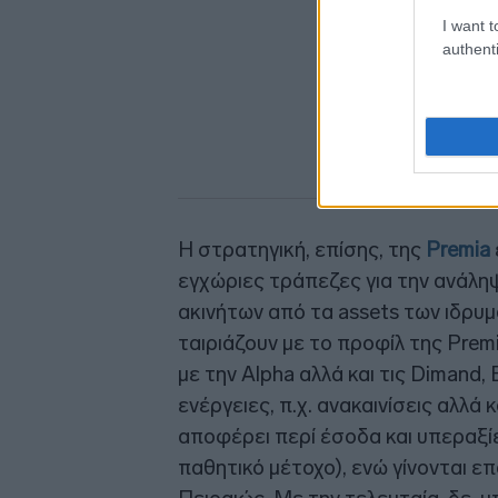
I want t
authenti
Η στρατηγική, επίσης, της
Premia
εγχώριες τράπεζες για την ανάληψ
ακινήτων από τα assets των ιδρυμ
ταιριάζουν με το προφίλ της Prem
με την Alpha αλλά και τις Dimand
ενέργειες, π.χ. ανακαινίσεις αλλά
αποφέρει περί έσοδα και υπεραξί
παθητικό μέτοχο), ενώ γίνονται επ