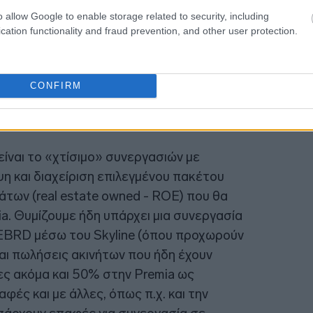
15:34
o allow Google to enable storage related to security, including
cation functionality and fraud prevention, and other user protection.
15:27
CONFIRM
είναι το «χτίσιμο» συνεργασιών με
η και διαχείριση επιλεγμένου πακέτου
άτων (real estate owned - ROE) που θα
ia. Θυμίζουμε ήδη υπάρχει μια συνεργασία
, EBRD μέσω του Skyline (όπου προχωρούν
 και πωλήσεις ακινήτων που ήδη έχουν
ες ακόμα και 50% στην Premia ως
αφές και με άλλες, όπως π.χ. και την