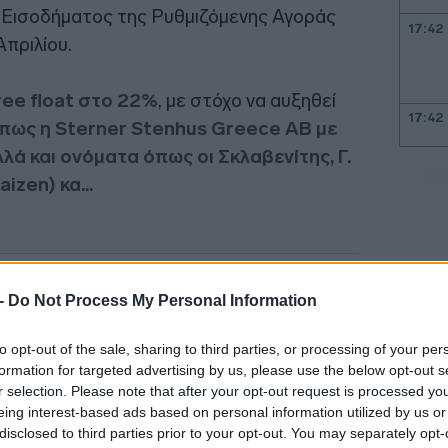
 Εισοδήματος της Ρυθμιζόμενης Αγοράς
17:42
Απριλίου.
ree float στο 22%
, με στόχο να αυξηθεί
17:42
πως η Sterner Stenhus Greece AB με
λά και ονόματα όπως οι Σκλαβενίτης, Γ.
zen) κα...
17:36
17:35
 -
Do Not Process My Personal Information
17:14
to opt-out of the sale, sharing to third parties, or processing of your per
formation for targeted advertising by us, please use the below opt-out s
17:00
r selection. Please note that after your opt-out request is processed y
eing interest-based ads based on personal information utilized by us or
disclosed to third parties prior to your opt-out. You may separately opt-