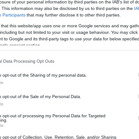
16:56
losure of your personal information by third parties on the IAB’s list of
. This information may also be disclosed by us to third parties on the
IA
Participants
that may further disclose it to other third parties.
16:55
 that this website/app uses one or more Google services and may gath
including but not limited to your visit or usage behaviour. You may click 
τρατηγικοί τομείς και
 to Google and its third-party tags to use your data for below specifi
ogle consent section.
16:52
l Data Processing Opt Outs
νδυτικό πρόγραμμα άνω των 150 εκατ.
16:43
 που κοιτάζει είναι σαφώς πολλαπλάσια σε
o opt-out of the Sharing of my personal data.
που σχετίζονται κυρίως με ξενοδοχεία και
In
 (ήδη 1.000 κλειδιά, στόχος τα 2.000 σε
16:30
o opt-out of the Sale of my Personal Data.
 τους βασικούς τομείς δράσης, αλλά και
In
α ή retail.
16:24
to opt-out of processing my Personal Data for Targeted
ing.
, η διοίκηση της εισηγμένης, υπό τον CEO
In
16:23
νημερωτικής συνάντησης, σε βραχυ-
o opt-out of Collection, Use, Retention, Sale, and/or Sharing