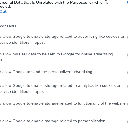
φυλάκιο της ΑΕΕΑΠ θα ανέλθει σε 1 δις
ersonal Data that Is Unrelated with the Purposes for which it
16:20
lected.
έλος 2025 και λίγο άνω των 100 εκατ. το
Out
πιτευχθεί ο στόχος αυτός ακόμη κι εντός
16:16
consents
o allow Google to enable storage related to advertising like cookies on
evice identifiers in apps.
16:14
o allow my user data to be sent to Google for online advertising
16:06
s.
to allow Google to send me personalized advertising.
15:54
o allow Google to enable storage related to analytics like cookies on
evice identifiers in apps.
15:51
o allow Google to enable storage related to functionality of the website
15:40
o allow Google to enable storage related to personalization.