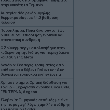
τραυματίες από ισραηλινά πλήγματα
στην κοινότητα Τεμπνίν
Αυστρία: Νέο ρεκόρ υψηλής
θερμοκρασίας, με 41,2 βαθμούς
Κελσίου
Πυρόπληκτοι: Ποιοι δικαιούνται έως
6.000 ευρώ, επιδότηση ενοικίου και
στεγαστική συνδρομή
Ο Ζούκερμπεργκ απολογήθηκε στην
κυβέρνηση της Ινδίας για περιεχόμενο
και λάθη της Meta
Λονδίνο: Τέσσερις τραυματίες από
επίθεση στο Κόβεντ Γκάρντεν - Δεν
θεωρείται τρομοκρατική ενέργεια
Χρηματιστήριο: Οριακή διόρθωση για
τον ΓΔ - Ξεχώρισαν ανοδικά Coca Cola,
ΓΕΚ ΤΕΡΝΑ, Aegean
Σλοβενία: Πυρηνικός σταθμός μειώνει
την παραγωγή λόγω χαμηλής στάθμης
του ποταμού Σάβου