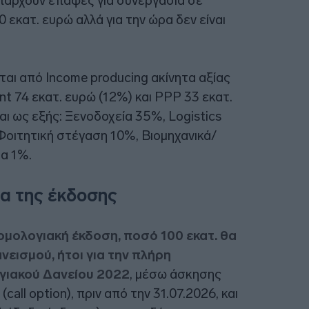
υπάρχουν επαφές για συνεργασία σε
 εκατ. ευρώ αλλά για την ώρα δεν είναι
ίται από Income producing ακίνητα αξίας
t 74 εκατ. ευρώ (12%) και PPP 33 εκατ.
αι ως εξής: Ξενοδοχεία 35%, Logistics
Φοιτητική στέγαση 10%, Βιομηχανικά/
δα 1%.
α της έκδοσης
ομολογιακή έκδοση, ποσό 100 εκατ. θα
εισμού, ήτοι για την πλήρη
γιακού Δανείου 2022
, μέσω άσκησης
ll option), πριν από την 31.07.2026, και