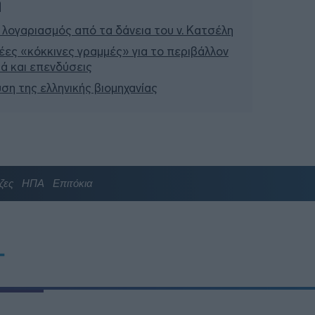
ή
 λογαριασμός από τα δάνεια του ν. Κατσέλη
έες «κόκκινες γραμμές» για το περιβάλλον
σιά και επενδύσεις
υση της ελληνικής βιομηχανίας
ζες
ΗΠΑ
Επιτόκια
T