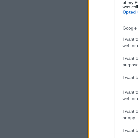
of my P
was col
Opted 
Google 
I want t
web or d
I want t
purpose
I want 
I want t
web or d
I want t
or app.
I want t