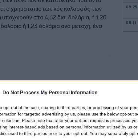
 των πελατών σε καταθετικά προϊόντα
08:25
α, ο χρηματοπιστωτικός κολοσσός των
 υποχωρούν στα 4,62 δισ. δολάρια, ή 1,20
08:11
 δολάρια ή 1,23 δολάρια ανά μετοχή, ένα
08:08
08:00
23:58
 -
Do Not Process My Personal Information
to opt-out of the sale, sharing to third parties, or processing of your per
23:53
formation for targeted advertising by us, please use the below opt-out s
r selection. Please note that after your opt-out request is processed y
eing interest-based ads based on personal information utilized by us or
23:50
disclosed to third parties prior to your opt-out. You may separately opt-