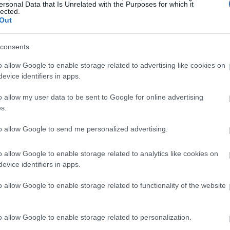
ersonal Data that Is Unrelated with the Purposes for which it
lected.
Out
22:10
consents
o allow Google to enable storage related to advertising like cookies on
22:00
evice identifiers in apps.
21:52
o allow my user data to be sent to Google for online advertising
s.
21:46
to allow Google to send me personalized advertising.
o allow Google to enable storage related to analytics like cookies on
21:39
evice identifiers in apps.
o allow Google to enable storage related to functionality of the website
21:27
o allow Google to enable storage related to personalization.
21:11