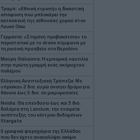
Τραμπ: «Εθνική ντροπή» η δικαστική
απόφαση που μπλοκάρει την
κατασκευή της αίθουσας χορού στον
Λευκό Οίκο
Γερμανία: «Στημένη προβοκάτσια» το
περιστατικό με το drone σύμφωνα με
τη ρωσική πρεσβεία στο Βερολίνο
Μαύρη Θάλασσα: Η εμπορική ναυτιλία
στην πρώτη γραμμή ενός ακήρυχτου
πολέμου
Ελληνική Αναπτυξιακή Τράπεζα: Με
«προίκα» 2 δισ. ευρώ ανοίγει δρόμο για
δάνεια έως 5 δισ. σε μικρομεσαίες
Nvidia: Θα επενδύσει έως και 3 δισ.
δολάρια στη Lancium, την εταιρεία
ανάπτυξης του κέντρου δεδομένων
Stargate
5 γραφικά ψαροχώρια της Ελλάδας
που δεν έχετε ανακαλύψει ακόμα