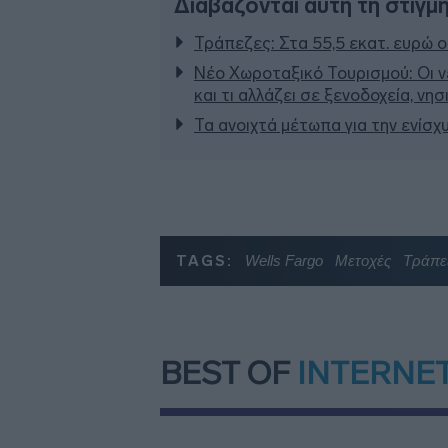
Διαβάζονται αυτή τη στιγμ
Τράπεζες: Στα 55,5 εκατ. ευρώ ο
Νέο Χωροταξικό Τουρισμού: Οι ν
και τι αλλάζει σε ξενοδοχεία, νη
Τα ανοιχτά μέτωπα για την ενίσχ
TAGS:
Wells Fargo
Μετοχές
Τράπε
BEST OF
INTERNE