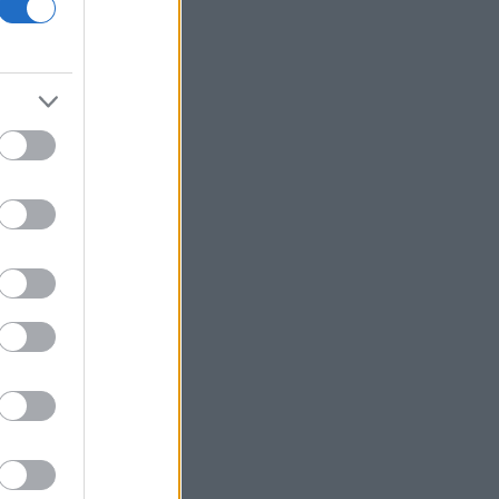
κυρώσεις σε βάρος της Ρωσίας -
Χαιρετίζει η Λάιεν
Axios: Το Ιράν αναμένει έγκριση του
Συμβουλίου Ασφαλείας για τη
συμφωνία ανοίγματος του Ορμούζ
Εβδομαδιαία κέρδη 7% για τον χρυσό
Ισπανία: Η αστυνομία εξάρθρωσε
δίκτυο διακινητών με κέρδη 24 εκατ.
ευρώ
ΔΕΘ - HELEXPO: Αναρτήθηκε ο
διαγωνισμός για την ανάπλαση των
204,6 εκατ. ευρώ
Σκέρτσος: «Το ΠΑΣΟΚ υποκαθιστά την
οικονομική ανάλυση με πολιτική
προπαγάνδα»
Υπ. Παιδείας: 3,35 εκατ. ευρώ στο
Πανεπιστήμιο Κρήτης για το
στεγαστικό επίδομα των φοιτητών