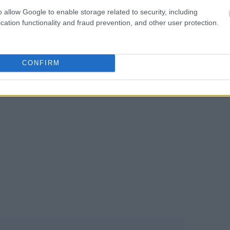
o allow Google to enable storage related to security, including
News
και μάθετε πρώτοι όλες τις
ειδήσεις
από την
cation functionality and fraud prevention, and other user protection.
21:01
CONFIRM