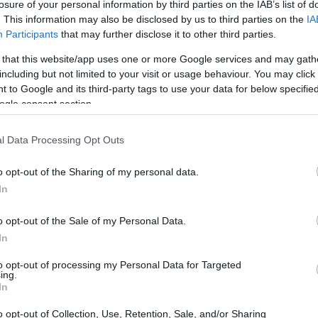
losure of your personal information by third parties on the IAB’s list of
. This information may also be disclosed by us to third parties on the
IA
23:44
ρώτου τριμήνου, καταδεικνύουν την
Participants
that may further disclose it to other third parties.
με για τη βελτίωση και τη διαφοροποίηση
 that this website/app uses one or more Google services and may gath
 δήλωσε ο διευθύνων σύμβουλος της Wells
23:32
including but not limited to your visit or usage behaviour. You may click 
σεις που πραγματοποιούμε σε όλο το
 to Google and its third-party tags to use your data for below specifi
α έσοδα σε σύγκριση με το τέταρτο
ogle consent section.
δων που δεν προέρχονται από τόκους,
23:17
l Data Processing Opt Outs
νη μείωση των καθαρών εσόδων μας από
o opt-out of the Sharing of my personal data.
23:03
In
,90% στις προσυνεδριακές συναλλαγές
o opt-out of the Sale of my Personal Data.
α το 2024 έχει σημειώσει άνοδο άνω του
22:45
In
to opt-out of processing my Personal Data for Targeted
22:32
ing.
In
22:13
o opt-out of Collection, Use, Retention, Sale, and/or Sharing