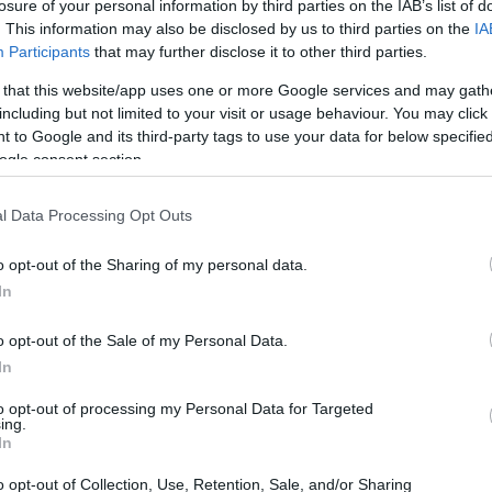
losure of your personal information by third parties on the IAB’s list of
ηκε από την ίδια την εταιρεία.
20:33
. This information may also be disclosed by us to third parties on the
IA
Participants
that may further disclose it to other third parties.
ποτελεί πλέον για την ιαπωνική
 that this website/app uses one or more Google services and may gath
 της χώρας η εξέλιξη της τεχνητής
20:20
including but not limited to your visit or usage behaviour. You may click 
αι και από τις συναντήσεις που
 to Google and its third-party tags to use your data for below specifi
ogle consent section.
ρόνο ο Κισίντα με τον CEO της OpenAI
20:12
l Data Processing Opt Outs
20:12
o opt-out of the Sharing of my personal data.
In
19:56
o opt-out of the Sale of my Personal Data.
In
to opt-out of processing my Personal Data for Targeted
19:55
ing.
In
o opt-out of Collection, Use, Retention, Sale, and/or Sharing
19:47