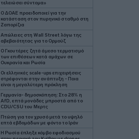
τελειώσει σύντομα»
Ο ΔΟΑΕ προειδοποιεί για την
κατάσταση στον πυρηνικό σταθμό στη
Ζαπορίζια
Απώλειες στη Wall Street λόγω της
αβεβαιότητας για το Ορμούζ
Ο Γκουτέρες ζητά άμεσο τερματισμό
των επιθέσεων κατά αμάχων σε
Ουκρανία και Ρωσία
Οι ελληνικές scale-ups επιχειρήσεις
στρέφονται στην ανάπτυξη - Ποια
είναι η μεγαλύτερη πρόκληση
Γερμανία- δημοσκόπηση: Στο 28% η
AfD, επτά μονάδες μπροστά από το
CDU/CSU του Μερτς
Πτώση για τον χρυσό μετά το υψηλό
επτά εβδομάδων με φόντο το Ιράν
Η Ρωσία έπληξε κόμβο εφοδιασμού
στην περιοχή του Κιέβου με drones