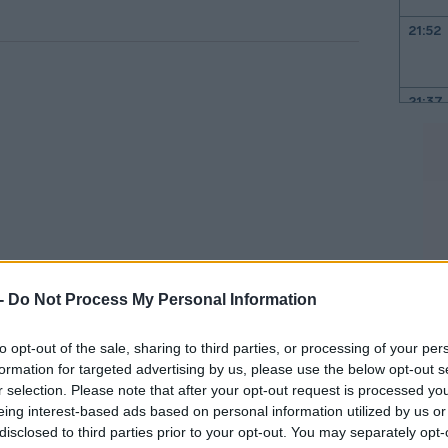
21:52
21:37
21:15
21:03
20:55
 -
Do Not Process My Personal Information
ες για επίσκεψη του Ζούκερμπεργκ στη
20:41
to opt-out of the sale, sharing to third parties, or processing of your per
formation for targeted advertising by us, please use the below opt-out s
για να συζητήσει θέματα τεχνητής
r selection. Please note that after your opt-out request is processed y
msung Τζέι Λι, και να συναντηθεί
eing interest-based ads based on personal information utilized by us or
20:38
ης χώρας, Γιουν Σουκ-γέολ. Λίγες μέρες
disclosed to third parties prior to your opt-out. You may separately opt-