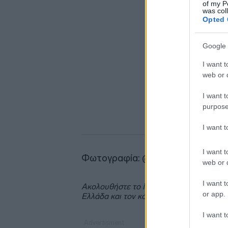
of my P
was col
Opted 
Google 
I want t
web or d
I want t
purpose
I want 
I want t
Φωτογραφία: @associatedpress
web or d
I want t
Ακολουθήστε το
insider.gr στο Google 
or app.
Ελλάδα και τον κόσμο.
I want t