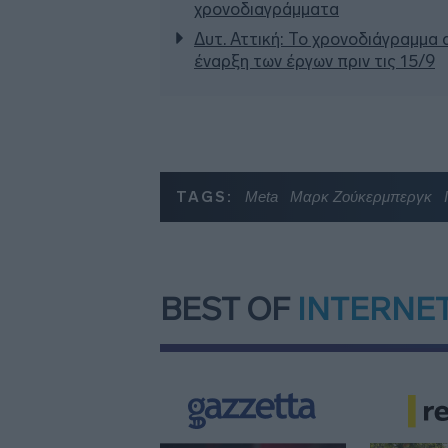
χρονοδιαγράμματα
Δυτ. Αττική: Το χρονοδιάγραμμα
έναρξη των έργων πριν τις 15/9
TAGS:
Meta
Μαρκ Ζούκερμπεργκ
BEST OF
INTERNE