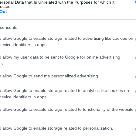
ersonal Data that Is Unrelated with the Purposes for which it
lected.
Out
19:35
consents
19:22
o allow Google to enable storage related to advertising like cookies on
evice identifiers in apps.
o allow my user data to be sent to Google for online advertising
19:14
s.
19:12
to allow Google to send me personalized advertising.
o allow Google to enable storage related to analytics like cookies on
18:54
evice identifiers in apps.
o allow Google to enable storage related to functionality of the website
News
και μάθετε πρώτοι όλες τις
ειδήσεις
από την
18:49
o allow Google to enable storage related to personalization.