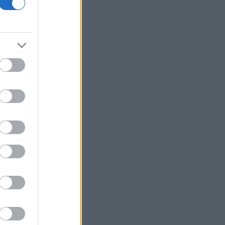
18η συνεχόμενη χρονιά
Νέος γύρος χρηματοδότησης 8 δισ.
δολαρίων για τη DeepSeek
Βρεττού (Credia): Πιστωτική επέκταση
άνω των 1,3 δισ. ευρώ φέτος -
Επιταχύνει την ανάπτυξη, μεταθέτει
το μέρισμα
Στα πράσινα οι ευρωαγορές - Νέο
ενδοσυνεδριακό ρεκόρ για τον Stoxx
Πυρκαγιές: 325 αυτοψίες στις
πληγείσες περιοχές - 118 «κόκκινα»
κτίρια σε Δυτ. Αττική και Ρέθυμνο
Σε εξέλιξη πυρκαγιές σε Σκύρο και
Φάρσαλα
ΑΔΜΗΕ: Διατηρεί την τεχνική ηγεσία
κατά την κατασκευή του Great Sea
Interconnector