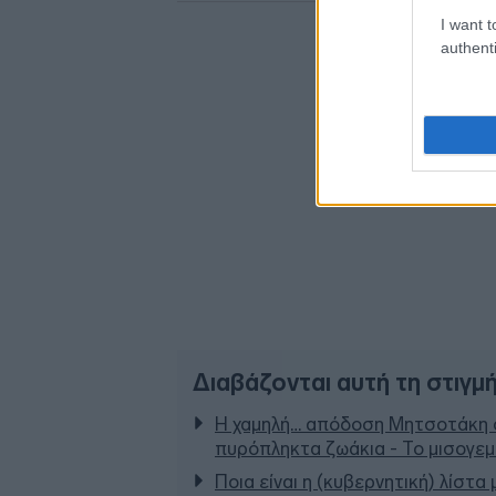
I want t
authenti
Διαβάζονται αυτή τη στιγμ
Η χαμηλή… απόδοση Μητσοτάκη σ
πυρόπληκτα ζωάκια - Το μισογε
Ποια είναι η (κυβερνητική) λίστα