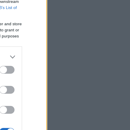
 downstream
Υεμένη: Επίθεση των Χούθι σε
B’s List of
κυβερνητικές δυνάμεις - Τουλάχιστον
58 νεκροί
er and store
Fars: Το Ιράν εξετάζει νομοσχέδιο για
to grant or
απαγόρευση διέλευσης πλοίων από
ed purposes
ΗΠΑ και Ισραήλ από το Ορμούζ
Επένδυση 6,3 δισ. δολαρίων από ΗΑΕ
για data center τεχνητής νοημοσύνης
στην Ιαπωνία
Οπλισμένα τουρκικά F-16
πραγματοποίησαν 10 παραβάσεις και
17 παραβιάσεις στο Αιγαίο
Ο Ζελένσκι θα επισκεφθεί τη Σερβία
για πρώτη φορά από την έναρξη του
πολέμου
Ξεκινούν τα δοκιμαστικά δρομολόγια
της επέκτασης του Μετρό
Θεσσαλονίκης προς την Καλαμαριά
Ο ΟΤΕ στους δείκτες FTSE4Good για