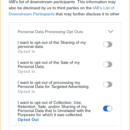
IAB’s list of downstream participants. This information may
also be disclosed by us to third parties on the
IAB’s List of
Downstream Participants
that may further disclose it to other
third parties.
Please note that this website/app uses one or more Google
Personal Data Processing Opt Outs
services and may gather and store information including but
not limited to your visit or usage behaviour. You may click to
I want to opt-out of the Sharing of my
personal data.
grant or deny consent to Google and its third-party tags to
Opted In
use your data for below specified purposes in below Google
consent section.
I want to opt-out of the Sale of my
Ακολουθήστε το
insider.gr στο Google News
και μάθετε
Personal Data.
Opted In
πρώτοι όλες τις
ειδήσεις
από την Ελλάδα και τον κόσμο.
I want to opt-out of processing my
Personal Data for Targeted Advertising.
Opted In
I want to opt-out of Collection, Use,
Retention, Sale, and/or Sharing of my
Personal Data that Is Unrelated with the
Purposes for which it was collected.
Opted Out