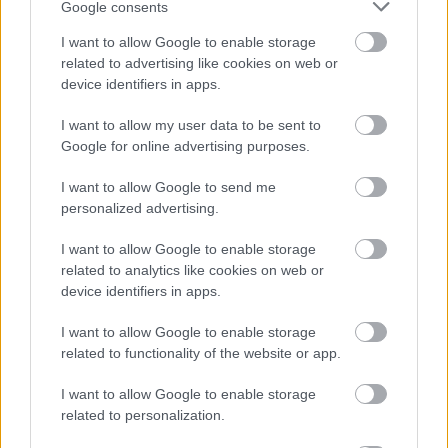
Google consents
I want to allow Google to enable storage
related to advertising like cookies on web or
device identifiers in apps.
I want to allow my user data to be sent to
Google for online advertising purposes.
I want to allow Google to send me
Διαβάζονται αυτή τη στιγμή
personalized advertising.
Η γαλάζια «θετική ατζέντα» στο δρόμο για το
I want to allow Google to enable storage
2027 - Το παράπονο της Καρυστιανού - Στον
related to analytics like cookies on web or
ΣΥΡΙΖΑ μελετούν Ιστορία
device identifiers in apps.
Πυρόπληκτοι: Τι σημαίνουν τα «πράσινα»,
«κίτρινα» και «κόκκινα» σπίτια για τις
I want to allow Google to enable storage
αποζημιώσεις
related to functionality of the website or app.
Ποια είναι η (κυβερνητική) λίστα με τα μεγάλα
I want to allow Google to enable storage
οδικά έργα και τα εκτιμώμενα
related to personalization.
χρονοδιαγράμματα