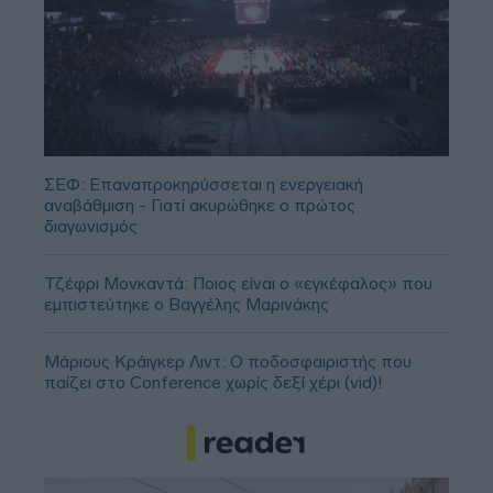
ΣΕΦ: Επαναπροκηρύσσεται η ενεργειακή
αναβάθμιση - Γιατί ακυρώθηκε ο πρώτος
διαγωνισμός
Τζέφρι Μονκαντά: Ποιος είναι ο «εγκέφαλος» που
εμπιστεύτηκε ο Βαγγέλης Μαρινάκης
Μάριους Κράιγκερ Λιντ: Ο ποδοσφαιριστής που
παίζει στο Conference χωρίς δεξί χέρι (vid)!