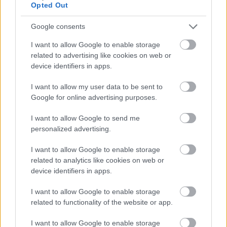
πιστεύουμε ότι θα συμβεί το 2024» πρόσθεσε.
Opted Out
Google consents
Οι επενδύσεις και το οικονομικό
I want to allow Google to enable storage
περιβάλλον
related to advertising like cookies on web or
device identifiers in apps.
Επιπλέον, ο κ. Εξάρχου απέκλεισε το ενδεχόμενο
I want to allow my user data to be sent to
αποεπένδυσης της Winex Investments και της
Google for online advertising purposes.
Thrivest Holdings από την Ελλάδα. «Έχουμε
αποφασίσει να επενδύσουμε περαιτέρω στην
I want to allow Google to send me
Ελλάδα» είπε. «Η συγκέντρωση του
personalized advertising.
κατασκευαστικού και του τραπεζικού κλάδου είναι
I want to allow Google to enable storage
κάτι που χρειάζεται η ελληνική οικονομία και θα
related to analytics like cookies on web or
κεφαλαιοποιήσουμε αυτήν την ανάγκη. Είμαστε
device identifiers in apps.
εδώ για να μείνουμε. Θέλουμε όμως να
I want to allow Google to enable storage
δημιουργήσουμε αξία για τους μετόχους, κάτι που
related to functionality of the website or app.
είναι τόσο σημαντικό όσο το να αναπτυχθούν οι
εταιρείες μας. Και αυτό είναι κάτι που
I want to allow Google to enable storage