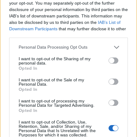
your opt-out. You may separately opt-out of the further
disclosure of your personal information by third parties on the
IAB’s list of downstream participants. This information may
also be disclosed by us to third parties on the
IAB’s List of
Downstream Participants
that may further disclose it to other
third parties.
Please note that this website/app uses one or more Google
Personal Data Processing Opt Outs
services and may gather and store information including but
not limited to your visit or usage behaviour. You may click to
I want to opt-out of the Sharing of my
personal data.
grant or deny consent to Google and its third-party tags to
Opted In
use your data for below specified purposes in below Google
consent section.
I want to opt-out of the Sale of my
Personal Data.
Όπως τόνισε, υπάρχει χώρος για την ανάπτυξη
Opted In
αυτής της πελατείας στην Ελλάδα. «Η νέα
I want to opt-out of processing my
τράπεζα θα είναι καλά τοποθετημένη ώστε να την
Personal Data for Targeted Advertising.
Opted In
εξυπηρετήσει, έχοντας περιουσιακά στοιχεία 8
δισ. ευρώ και δείκτη μη εξυπηρετούμενων
I want to opt-out of Collection, Use,
Retention, Sale, and/or Sharing of my
δανείων χαμηλότερο του 10%. Και αυτό
Personal Data that Is Unrelated with the
Purposes for which it was collected.