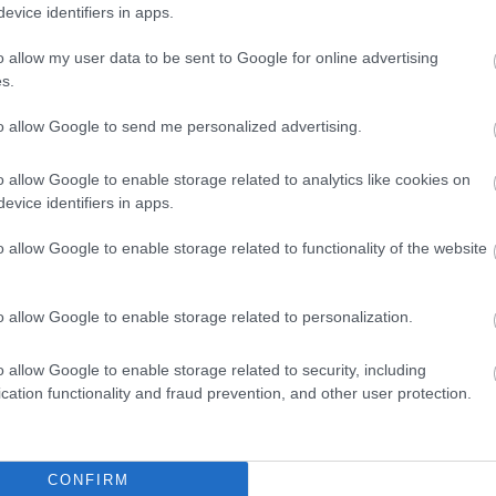
evice identifiers in apps.
07:22
o allow my user data to be sent to Google for online advertising
s.
News
και μάθετε πρώτοι όλες τις
ειδήσεις
από την
07:16
to allow Google to send me personalized advertising.
o allow Google to enable storage related to analytics like cookies on
07:10
evice identifiers in apps.
o allow Google to enable storage related to functionality of the website
23:58
o allow Google to enable storage related to personalization.
23:52
o allow Google to enable storage related to security, including
cation functionality and fraud prevention, and other user protection.
23:44
CONFIRM