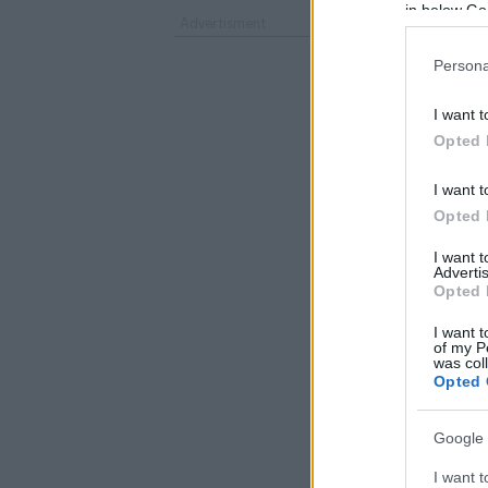
in below Go
Persona
I want t
Opted 
I want t
Opted 
I want 
Advertis
Opted 
I want t
of my P
was col
Opted 
Google 
I want t