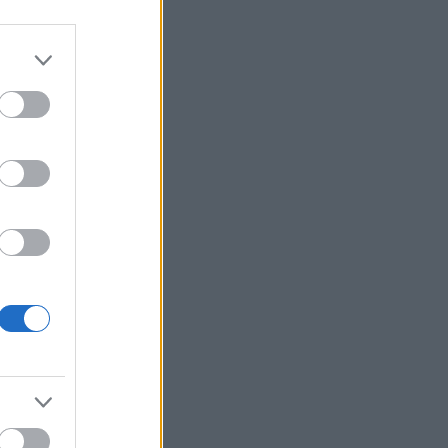
Σαουδική Αραβία, Τουρκία και
Πακιστάν
Σεισμός 5,8 βαθμών στις δυτικές
Φιλιππίνες - Αισθητός στη Μανίλα
Η δουλειά με τα περισσότερα χρήματα
στην Ελλάδα
Πώς στήθηκε το «ταμείο» των δασών:
Το σχέδιο χρηματοδότησης ύψους 1,2
δισ. ευρώ μετά από τις μεγάλες
πυρκαγιές
Η γαλάζια «θετική ατζέντα» στο δρόμο
για το 2027 - Το παράπονο της
Καρυστιανού - Στον ΣΥΡΙΖΑ μελετούν
Ιστορία
Ψηφίστε πως θα είναι τα νέα
χαρτονομίσματα του ευρώ
Η μάχη των ρυθμίσεων οφειλών
συνεχίζεται - Διαγραφή 6,5 δισ. ευρώ
μέσω Εξωδικαστικού