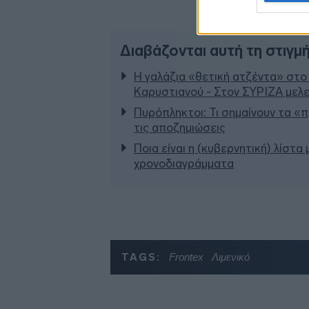
Διαβάζονται αυτή τη στιγμ
Η γαλάζια «θετική ατζέντα» στο
Καρυστιανού - Στον ΣΥΡΙΖΑ μελε
Πυρόπληκτοι: Τι σημαίνουν τα «πρ
τις αποζημιώσεις
Ποια είναι η (κυβερνητική) λίστα
χρονοδιαγράμματα
TAGS:
Frontex
Λιμενικό