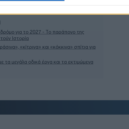
ή
 δρόμο για το 2027 - Το παράπονο της
τούν Ιστορία
άσινα», «κίτρινα» και «κόκκινα» σπίτια για
 με τα μεγάλα οδικά έργα και τα εκτιμώμενα