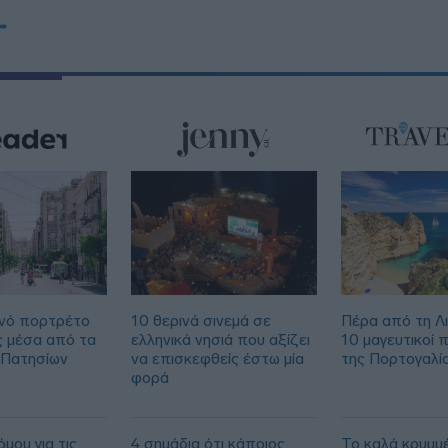
T
νό πορτρέτο
10 θερινά σινεμά σε
Πέρα από τη Λ
ς μέσα από τα
ελληνικά νησιά που αξίζει
10 μαγευτικοί 
 Πατησίων
να επισκεφθείς έστω μία
της Πορτογαλί
φορά
μου για τις
4 σημάδια ότι κάποιος
Το καλά κρυμμ