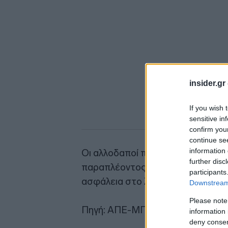
insider.gr
If you wish 
sensitive in
confirm you
continue se
information 
Οι αλλοδαποί περισυνελέγησαν μ
further disc
παραπλέοντος φορτηγού πλοίου μ
participants
ασφάλεια στο λιμάνι της Παλαιόχ
Downstream 
Please note
Πηγή: ΑΠΕ-ΜΠΕ
information 
deny consent