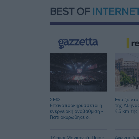
BEST OF
INTERNE
ΣΕΦ:
Ένα ζωντα
Επαναπροκηρύσσεται η
της Αθήνα
ενεργειακή αναβάθμιση -
4,5 km της
Γιατί ακυρώθηκε ο
πρώτος διαγωνισμός
Τζέφρι Μονκαντά: Ποιος
Αγώνας δρό