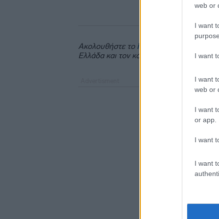
web or d
I want t
purpose
Ακολουθήστε το
insider.gr στο Google 
Ελλάδα και τον κόσμο.
I want 
I want t
web or d
I want t
or app.
I want t
I want t
authenti