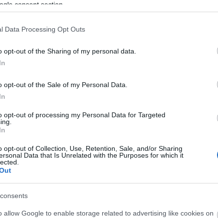
ogle consent section.
l Data Processing Opt Outs
08:14
o opt-out of the Sharing of my personal data.
08:10
In
08:02
o opt-out of the Sale of my Personal Data.
In
to opt-out of processing my Personal Data for Targeted
ing.
07:51
In
o opt-out of Collection, Use, Retention, Sale, and/or Sharing
ersonal Data that Is Unrelated with the Purposes for which it
lected.
Out
07:46
consents
07:36
o allow Google to enable storage related to advertising like cookies on