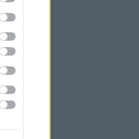
Πυρόπληκτοι: Τι σημαίνουν τα
«πράσινα», «κίτρινα» και «κόκκινα»
σπίτια για τις αποζημιώσεις
Τι φέρνει η ενεργειακή ρήτρα
διαφυγής - Τα έργα άνω του 1 δισ.
ευρώ που «κλειδώνουν» για τη ΔΕΘ
Ρήτρα χωρίς «διαφυγή» - Αθόρυβα
πάνω από το 30% η UniCredit - Στην
τελική ευθεία το Καστέλι
Ο Τραμπ σκοπεύει να απαγορεύσει τη
χορήγηση υπηκοότητας σε παιδιά του
«τουρισμού τοκετού»
Airbnb: Αυξημένα έσοδα στο β’ τρίμηνο
με «όχημα» το Μουντιάλ
Τραμπ: «Ο πόλεμος με το Ιράν θα
τελειώσει σύντομα»