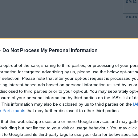
09:14
08:59
08:46
 -
Do Not Process My Personal Information
08:42
to opt-out of the sale, sharing to third parties, or processing of your per
formation for targeted advertising by us, please use the below opt-out s
08:39
r selection. Please note that after your opt-out request is processed y
eing interest-based ads based on personal information utilized by us or
disclosed to third parties prior to your opt-out. You may separately opt-
ε τη συνδρομή σκάφους της FRONTEX και
08:32
losure of your personal information by third parties on the IAB’s list of
ε σημαία Παναμά, ενώ θα μεταφερθούν με
. This information may also be disclosed by us to third parties on the
IA
ωρας Χανίων.
Participants
that may further disclose it to other third parties.
08:25
 that this website/app uses one or more Google services and may gath
including but not limited to your visit or usage behaviour. You may click 
 to Google and its third-party tags to use your data for below specifi
08:20