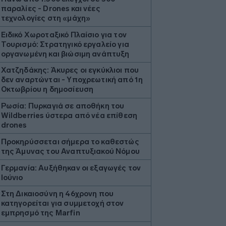
παραλίες - Drones και νέες
τεχνολογίες στη «μάχη»
Ειδικό Χωροταξικό Πλαίσιο για τον
Τουρισμό: Στρατηγικό εργαλείο για
οργανωμένη και βιώσιμη ανάπτυξη
Χατζηδάκης: Άκυρες οι εγκύκλιοι που
δεν αναρτώνται - Υποχρεωτική από 1η
Οκτωβρίου η δημοσίευση
Ρωσία: Πυρκαγιά σε αποθήκη του
Wildberries ύστερα από νέα επίθεση
drones
Προκηρύσσεται σήμερα το καθεστώς
της Άμυνας του Αναπτυξιακού Νόμου
Γερμανία: Αυξήθηκαν οι εξαγωγές τον
Ιούνιο
Στη Δικαιοσύνη η 46χρονη που
κατηγορείται για συμμετοχή στον
εμπρησμό της Marfin