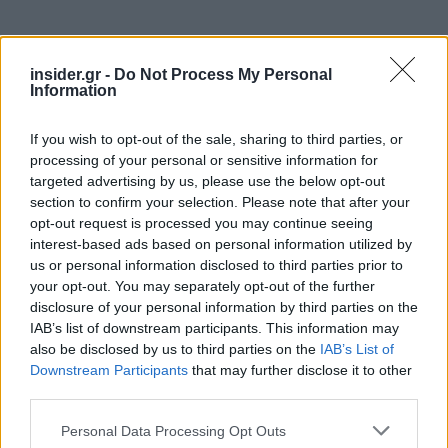
insider.gr -
Do Not Process My Personal
Information
If you wish to opt-out of the sale, sharing to third parties, or
processing of your personal or sensitive information for
targeted advertising by us, please use the below opt-out
section to confirm your selection. Please note that after your
opt-out request is processed you may continue seeing
interest-based ads based on personal information utilized by
us or personal information disclosed to third parties prior to
Ο Πρόεδρος της Δημοκρατίας συνομίλησε με το
your opt-out. You may separately opt-out of the further
προσωπικό και δείπνησε μαζί του.
disclosure of your personal information by third parties on the
IAB’s list of downstream participants. This information may
also be disclosed by us to third parties on the
IAB’s List of
Το πρωί ξύπνησε την ίδια ώρα με το προσωπικό
Downstream Participants
that may further disclose it to other
και παρέστη στην τελετή έπαρσης της Σημαίας
third parties.
96 τετραγωνικών μέτρων.
Please note that this website/app uses one or more Google
Personal Data Processing Opt Outs
services and may gather and store information including but