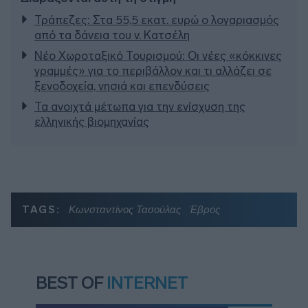
Τράπεζες: Στα 55,5 εκατ. ευρώ ο λογαριασμός
από τα δάνεια του ν. Κατσέλη
Νέο Χωροταξικό Τουρισμού: Οι νέες «κόκκινες
γραμμές» για το περιβάλλον και τι αλλάζει σε
ξενοδοχεία, νησιά και επενδύσεις
Τα ανοιχτά μέτωπα για την ενίσχυση της
ελληνικής βιομηχανίας
TAGS:
Κωνσταντίνος Τασούλας
Έβρος
BEST OF
INTERNET