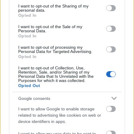
Απευθυνόμενος στου στρατεύσιμους που
not limited to your visit or usage behaviour. You may click to
I want to opt-out of the Sharing of my
personal data.
ύψωσαν τη σημαία τους είπε πως η θητεία τους
grant or deny consent to Google and its third-party tags to
Opted In
use your data for below specified purposes in below Google
στο Φυλάκιο έχει και μια ξεχωριστή σημασία και
consent section.
I want to opt-out of the Sale of my
τόνισε:"Θα θυμάστε αυτές τις μέρες και θας σας
Personal Data.
είναι αξέχαστες αργότερα".
Opted In
I want to opt-out of processing my
Personal Data for Targeted Advertising.
Opted In
I want to opt-out of Collection, Use,
Retention, Sale, and/or Sharing of my
Personal Data that Is Unrelated with the
Purposes for which it was collected.
Opted Out
Google consents
I want to allow Google to enable storage
related to advertising like cookies on web or
device identifiers in apps.
I want to allow my user data to be sent to