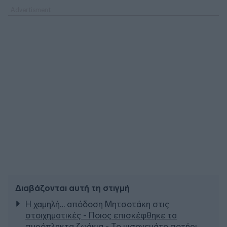
Διαβάζονται αυτή τη στιγμή
Η χαμηλή… απόδοση Μητσοτάκη στις
στοιχηματικές - Ποιος επισκέφθηκε τα
πυρόπληκτα ζωάκια - Το μισογεμάτο ποτήρι