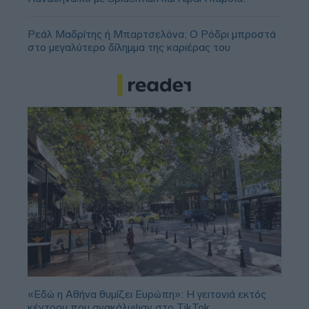
Ρεάλ Μαδρίτης ή Μπαρτσελόνα; Ο Ρόδρι μπροστά
στο μεγαλύτερο δίλημμα της καριέρας του
«Εδώ η Αθήνα θυμίζει Ευρώπη»: H γειτονιά εκτός
κέντρου που ανακάλυψαν στο TikTok