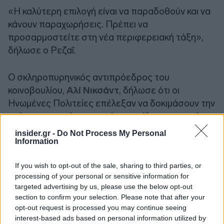
«Η καλύτερη επιλογή είναι να παραδοθούν και να
κάνουν παραχωρήσεις. Πρέπει να
προσαρμοστείτε στη νέα περιφερειακή τάξη»,
δήλωσε ο Ρεζαΐ.
Ο σκληροπυρηνικός αντιπρόεδρος του
κοινοβουλίου,
Αλί Νικσάντ
, δήλωσε ότι οι
Ηνωμένες Πολιτείες επέλεξαν να δοκιμάσουν την
«τύχη τους απέναντι σε ένα μεγάλο και ισχυρό
Ιράν, και τώρα πρέπει να αποδεχθούν τις
insider.gr -
Do Not Process My Personal
συνέπειες».
Information
If you wish to opt-out of the sale, sharing to third parties, or
Διαφορετική πορεία
processing of your personal or sensitive information for
targeted advertising by us, please use the below opt-out
section to confirm your selection. Please note that after your
Ο
Τραμπ
είχε προειδοποιήσει ότι οι ΗΠΑ
opt-out request is processed you may continue seeing
ενδέχεται να «
ακολουθήσουν διαφορετική
interest-based ads based on personal information utilized by