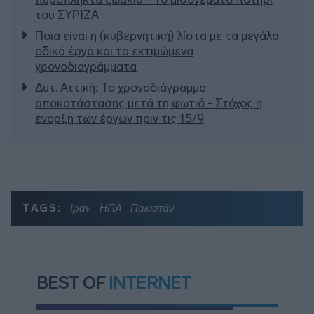
του ΣΥΡΙΖΑ
Ποια είναι η (κυβερνητική) λίστα με τα μεγάλα
οδικά έργα και τα εκτιμώμενα
χρονοδιαγράμματα
Δυτ. Αττική: Το χρονοδιάγραμμα
αποκατάστασης μετά τη φωτιά - Στόχος η
έναρξη των έργων πριν τις 15/9
TAGS:
Ιράν
ΗΠΑ
Πακιστάν
BEST OF
INTERNET