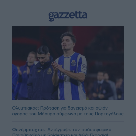
Ολυμπιακός: Πρόταση για δανεισμό και οψιόν
αγοράς του Μόουρα σύμφωνα με τους Πορτογάλους
Φενέρμπαχτσε: Αντέγραψε τον ποδοσφαιρικό
Παναθηναϊκό με Spiderman και Λιβάι Γκαρσία!