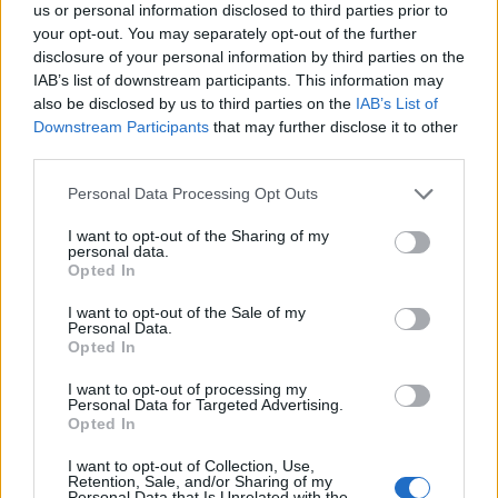
πορεία αν δεν ολοκληρωθούν και δεν
us or personal information disclosed to third parties prior to
οριστικοποιηθούν όλα
», υπονοώντας μια
your opt-out. You may separately opt-out of the further
διευρυμένη εκδοχή του Project Freedom - της
disclosure of your personal information by third parties on the
IAB’s list of downstream participants. This information may
σύντομης αμερικανικής επιχείρησης για τη
also be disclosed by us to third parties on the
IAB’s List of
διάσπαση του ιρανικού ναυτικού αποκλεισμού και
Downstream Participants
that may further disclose it to other
τη συνοδεία πλοίων μέσω των Στενών του
third parties.
Ορμούζ, από όπου πριν από την έναρξη του
Please note that this website/app uses one or more Google
Personal Data Processing Opt Outs
πολέμου με το Ιράν διέρχονταν περίπου το ένα
services and may gather and store information including but
πέμπτο του παγκόσμιου πετρελαίου και του
not limited to your visit or usage behaviour. You may click to
I want to opt-out of the Sharing of my
personal data.
υγροποιημένου φυσικού αερίου.
grant or deny consent to Google and its third-party tags to
Opted In
use your data for below specified purposes in below Google
consent section.
I want to opt-out of the Sale of my
Personal Data.
Opted In
I want to opt-out of processing my
Personal Data for Targeted Advertising.
Opted In
I want to opt-out of Collection, Use,
Retention, Sale, and/or Sharing of my
Personal Data that Is Unrelated with the