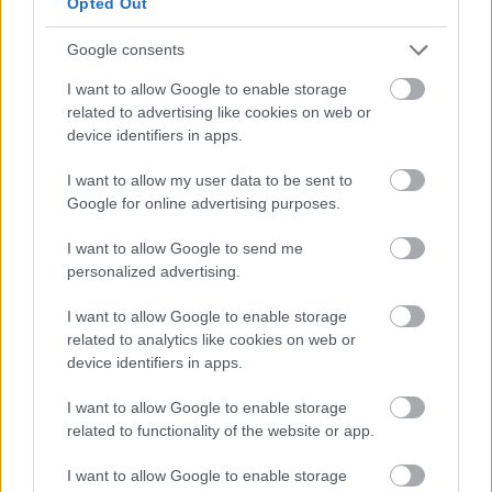
Opted Out
Με την πλαστική συσκευασία που έρχεται το
Google consents
φαγητό στα σχολεία διαφωνεί η κ. Μπακογιάννη.
Θυμάται παλιότερα, για παράδειγμα, τα σχολικά
I want to allow Google to enable storage
γεύματα σερβίρονταν κατευθείαν από την
related to advertising like cookies on web or
device identifiers in apps.
κατσαρόλα σε πιάτο. Η κ. Πατραμάνη συμφωνεί:
«αν το ίδιο περιεχόμενο ήταν σερβιρισμένο σε
I want to allow my user data to be sent to
πιάτο θα είχε περισσότερες πιθανότητες να
Google for online advertising purposes.
καταναλωθεί». Τα ποσοστά αποδοχής των
I want to allow Google to send me
γευμάτων από τους μαθητές θα ήταν υψηλότερα,
personalized advertising.
συνεχίζει, αν υπήρχε μια σχολική τραπεζαρία και
όχι τα παιδιά να τρώνε στο θρανίο που κάνουν τα
I want to allow Google to enable storage
μαθήματά τους. Από την άλλη, καμιά σχολική
related to analytics like cookies on web or
device identifiers in apps.
μονάδα δε διαθέτει τις κατάλληλες
εγκαταστάσεις τραπεζαρίας «ώστε να
I want to allow Google to enable storage
καλλιεργηθεί η κατάλληλη κουλτούρα στους
related to functionality of the website or app.
μαθητές και στις μαθήτριες», αναφέρει η κ.
I want to allow Google to enable storage
Μπακογιάννη. Επίσης, προειδοποιεί, ότι «το