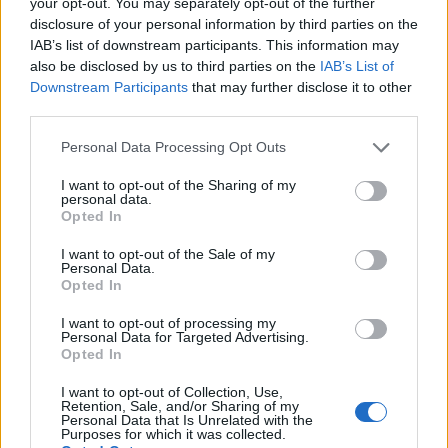
your opt-out. You may separately opt-out of the further
disclosure of your personal information by third parties on the
IAB’s list of downstream participants. This information may
also be disclosed by us to third parties on the
IAB’s List of
Downstream Participants
that may further disclose it to other
third parties.
Please note that this website/app uses one or more Google
Personal Data Processing Opt Outs
services and may gather and store information including but
not limited to your visit or usage behaviour. You may click to
I want to opt-out of the Sharing of my
personal data.
grant or deny consent to Google and its third-party tags to
Opted In
use your data for below specified purposes in below Google
consent section.
I want to opt-out of the Sale of my
Personal Data.
Opted In
I want to opt-out of processing my
Personal Data for Targeted Advertising.
Θα ήταν καλύτερα τα παιδιά να
Opted In
έτρωγαν σε τραπεζαρία, παρά στη
I want to opt-out of Collection, Use,
Retention, Sale, and/or Sharing of my
σχολική αίθουσα
Personal Data that Is Unrelated with the
Purposes for which it was collected.