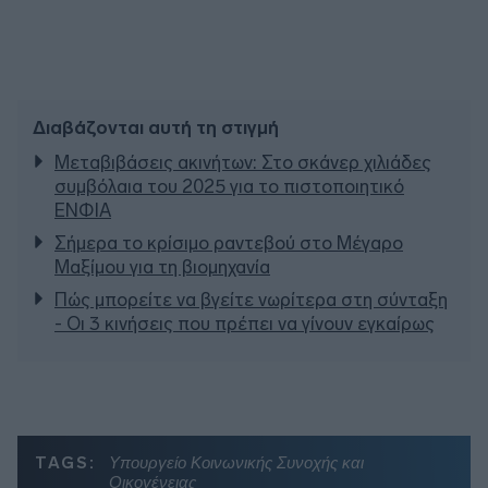
Διαβάζονται αυτή τη στιγμή
Μεταβιβάσεις ακινήτων: Στο σκάνερ χιλιάδες
συμβόλαια του 2025 για το πιστοποιητικό
ΕΝΦΙΑ
Σήμερα το κρίσιμο ραντεβού στο Μέγαρο
Μαξίμου για τη βιομηχανία
Πώς μπορείτε να βγείτε νωρίτερα στη σύνταξη
- Οι 3 κινήσεις που πρέπει να γίνουν εγκαίρως
TAGS:
Υπουργείο Κοινωνικής Συνοχής και
Οικογένειας