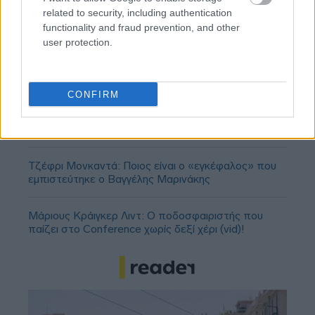
related to security, including authentication
functionality and fraud prevention, and other
user protection.
CONFIRM
ΣΕΦ: Επαναπροκηρύσσεται η ενεργειακή
αναβάθμιση - Γιατί ακυρώθηκε ο πρώτος
διαγωνισμός
Τζέφρι Μονκαντά: Ποιος είναι ο «εγκέφαλος» που
εμπιστεύτηκε ο Βαγγέλης Μαρινάκης
Μάριους Κράιγκερ Λιντ: Ο ποδοσφαιριστής που
παίζει στο Conference χωρίς δεξί χέρι (vid)!