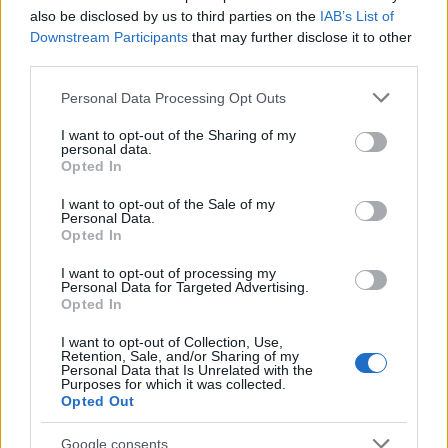
also be disclosed by us to third parties on the
IAB’s List of
Downstream Participants
that may further disclose it to other
third parties.
Please note that this website/app uses one or more Google
Personal Data Processing Opt Outs
services and may gather and store information including but
not limited to your visit or usage behaviour. You may click to
I want to opt-out of the Sharing of my
personal data.
grant or deny consent to Google and its third-party tags to
Opted In
use your data for below specified purposes in below Google
Διαβάζονται αυτή τη στιγμή
consent section.
I want to opt-out of the Sale of my
Η γαλάζια «θετική ατζέντα» στο δρόμο για το
Personal Data.
2027 - Το παράπονο της Καρυστιανού - Στον
Opted In
ΣΥΡΙΖΑ μελετούν Ιστορία
I want to opt-out of processing my
Πυρόπληκτοι: Τι σημαίνουν τα «πράσινα»,
Personal Data for Targeted Advertising.
Opted In
«κίτρινα» και «κόκκινα» σπίτια για τις
αποζημιώσεις
I want to opt-out of Collection, Use,
Retention, Sale, and/or Sharing of my
Ποια είναι η (κυβερνητική) λίστα με τα μεγάλα
Personal Data that Is Unrelated with the
οδικά έργα και τα εκτιμώμενα
Purposes for which it was collected.
Opted Out
χρονοδιαγράμματα
Google consents