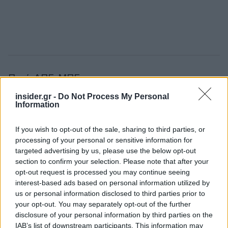
Πηγή: ΑΠΕ-ΜΠΕ
insider.gr -
Do Not Process My Personal
Information
Ακολουθήστε το
insider.gr στο Google News
και μάθετε
πρώτοι όλες τις
ειδήσεις
από την Ελλάδα και τον κόσμο.
If you wish to opt-out of the sale, sharing to third parties, or
processing of your personal or sensitive information for
targeted advertising by us, please use the below opt-out
section to confirm your selection. Please note that after your
opt-out request is processed you may continue seeing
interest-based ads based on personal information utilized by
us or personal information disclosed to third parties prior to
your opt-out. You may separately opt-out of the further
disclosure of your personal information by third parties on the
IAB’s list of downstream participants. This information may