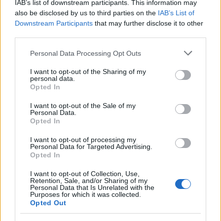
IAB’s list of downstream participants. This information may
της χρήσης 2025, ποσό που αντιστοιχεί περίπου
also be disclosed by us to third parties on the
IAB’s List of
στο 16,1% των καθαρών κερδών, υποδηλώνοντας
Downstream Participants
that may further disclose it to other
third parties.
μια ισορροπία μεταξύ επανεπένδυσης και
απόδοσης προς τον μέτοχο.
Please note that this website/app uses one or more Google
Personal Data Processing Opt Outs
services and may gather and store information including but
not limited to your visit or usage behaviour. You may click to
I want to opt-out of the Sharing of my
Το δίκτυο
personal data.
grant or deny consent to Google and its third-party tags to
Opted In
use your data for below specified purposes in below Google
consent section.
Η L’Innominato Hellas
διατηρεί σήμερα ένα
I want to opt-out of the Sale of my
Personal Data.
δίκτυο 10 καταστημάτων στην Ελλάδα
, με
Opted In
παρουσία σε κομβικά σημεία όπως το Golden Hall,
I want to opt-out of processing my
το Mall Athens και το River West, αλλά και σε
Personal Data for Targeted Advertising.
Opted In
κεντρικούς εμπορικούς δρόμους σε Αθήνα,
Θεσσαλονίκη και Πάτρα.
I want to opt-out of Collection, Use,
Retention, Sale, and/or Sharing of my
Personal Data that Is Unrelated with the
Purposes for which it was collected.
Opted Out