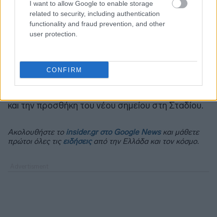
I want to allow Google to enable storage
related to security, including authentication
functionality and fraud prevention, and other
user protection.
Το δε 2025 αποτέλεσε έτος περαιτέρω
CONFIRM
ανάπτυξης, με την πλήρη λειτουργία του
καταστήματος στην Τσιμισκή στη Θεσσαλονίκη
και την προσθήκη του νέου σημείου στη Σταδίου.
Ακολουθήστε το
insider.gr στο Google News
και μάθετε
πρώτοι όλες τις
ειδήσεις
από την Ελλάδα και τον κόσμο.