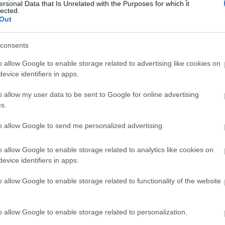
ersonal Data that Is Unrelated with the Purposes for which it
23:06
lected.
Out
22:53
consents
o allow Google to enable storage related to advertising like cookies on
evice identifiers in apps.
22:40
o allow my user data to be sent to Google for online advertising
s.
22:26
to allow Google to send me personalized advertising.
22:10
o allow Google to enable storage related to analytics like cookies on
evice identifiers in apps.
21:52
o allow Google to enable storage related to functionality of the website
News
και μάθετε πρώτοι όλες τις
ειδήσεις
από την
21:37
o allow Google to enable storage related to personalization.