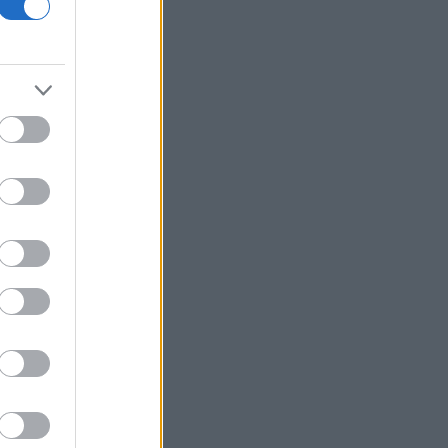
Ο Γκουτέρες ζητά άμεσο τερματισμό
των επιθέσεων κατά αμάχων σε
Ουκρανία και Ρωσία
Οι ελληνικές scale-ups επιχειρήσεις
στρέφονται στην ανάπτυξη - Ποια
είναι η μεγαλύτερη πρόκληση
Γερμανία- δημοσκόπηση: Στο 28% η
AfD, επτά μονάδες μπροστά από το
CDU/CSU του Μερτς
Πτώση για τον χρυσό μετά το υψηλό
επτά εβδομάδων με φόντο το Ιράν
Η Ρωσία έπληξε κόμβο εφοδιασμού
στην περιοχή του Κιέβου με drones
«Η Βόρεια Κορέα εκτόξευσε βαλλιστικό
πύραυλο μικρού βεληνεκούς», λέει η
Σεούλ
Η ελληνική startup Omilia άντλησε 67
εκατ. δολάρια και ανοίγει γραφείο στις
ΗΠΑ