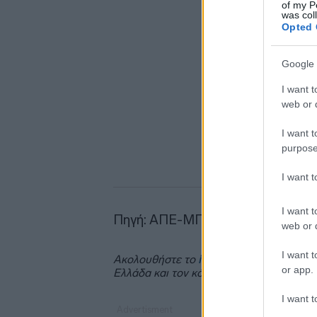
of my P
was col
Opted 
Google 
I want t
web or d
I want t
purpose
I want 
I want t
Πηγή: ΑΠΕ-ΜΠΕ
web or d
I want t
Ακολουθήστε το
insider.gr στο Google 
or app.
Ελλάδα και τον κόσμο.
I want t