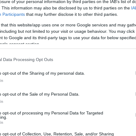
losure of your personal information by third parties on the IAB’s list of
ιρεία διαβεβαίωσε ότι οι αναιρέσεις των
. This information may also be disclosed by us to third parties on the
IA
07:16
υσιαστικά, γεγονός που -κατά το ΙΝΚΑ-
Participants
that may further disclose it to other third parties.
προστίμων.
 that this website/app uses one or more Google services and may gath
07:10
including but not limited to your visit or usage behaviour. You may click 
λέον την εξωδικαστική επίλυση διαφορών
 to Google and its third-party tags to use your data for below specifi
ogle consent section.
ν του ΔΕΔΔΗΕ, ώστε να αποφεύγονται
23:58
ς για τους καταναλωτές.
l Data Processing Opt Outs
23:52
o opt-out of the Sharing of my personal data.
In
23:44
o opt-out of the Sale of my Personal Data.
In
23:36
to opt-out of processing my Personal Data for Targeted
ing.
In
23:21
o opt-out of Collection, Use, Retention, Sale, and/or Sharing