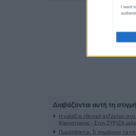
I want t
authenti
Διαβάζονται αυτή τη στιγμ
Η γαλάζια «θετική ατζέντα» στο
Καρυστιανού - Στον ΣΥΡΙΖΑ μελε
Πυρόπληκτοι: Τι σημαίνουν τα «πρ