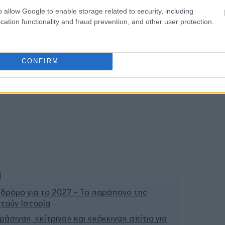
o allow Google to enable storage related to security, including
cation functionality and fraud prevention, and other user protection.
CONFIRM
ή
 δρόμο για το 2027 - Το παράπονο της
τούν Ιστορία
άσινα», «κίτρινα» και «κόκκινα» σπίτια για