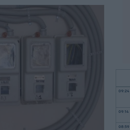
09:24
09:14
08:59