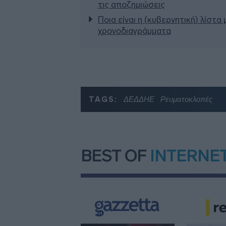
τις αποζημιώσεις
Ποια είναι η (κυβερνητική) λίστα
χρονοδιαγράμματα
TAGS:
ΔΕΔΔΗΕ
Ρευματοκλοπές
BEST OF
INTERNE