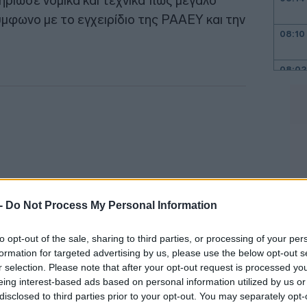
ηρίωσε νομικά και τεχνικά πως μεγάλο
μφωνο με το εγχειρίδιο της ΡΑΑΕΥ και την
08:10
08:02
07:51
07:46
 -
Do Not Process My Personal Information
07:36
to opt-out of the sale, sharing to third parties, or processing of your per
formation for targeted advertising by us, please use the below opt-out s
r selection. Please note that after your opt-out request is processed y
07:22
eing interest-based ads based on personal information utilized by us or
εια συνάντησης του προεδρείου του ΙΝΚΑ
disclosed to third parties prior to your opt-out. You may separately opt-