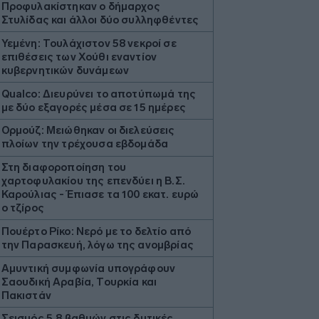
Προφυλακίστηκαν ο δήμαρχος
Στυλίδας και άλλοι δύο συλληφθέντες
Υεμένη: Τουλάχιστον 58 νεκροί σε
επιθέσεις των Χούθι εναντίον
κυβερνητικών δυνάμεων
Qualco: Διευρύνει το αποτύπωμά της
με δύο εξαγορές μέσα σε 15 ημέρες
Ορμούζ: Μειώθηκαν οι διελεύσεις
πλοίων την τρέχουσα εβδομάδα
Στη διαφοροποίηση του
χαρτοφυλακίου της επενδύει η Β.Σ.
Καρούλιας - Έπιασε τα 100 εκατ. ευρώ
ο τζίρος
Πουέρτο Ρίκο: Νερό με το δελτίο από
την Παρασκευή, λόγω της ανομβρίας
Aμυντική συμφωνία υπογράφουν
Σαουδική Αραβία, Τουρκία και
Πακιστάν
Σεισμός 5,8 βαθμών στις δυτικές