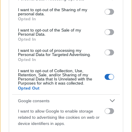
services and may gather and store information including but
not limited to your visit or usage behaviour. You may click to
I want to opt-out of the Sharing of my
personal data.
grant or deny consent to Google and its third-party tags to
Opted In
use your data for below specified purposes in below Google
consent section.
I want to opt-out of the Sale of my
Personal Data.
Opted In
I want to opt-out of processing my
Personal Data for Targeted Advertising.
Opted In
I want to opt-out of Collection, Use,
Retention, Sale, and/or Sharing of my
Personal Data that Is Unrelated with the
Purposes for which it was collected.
Opted Out
Google consents
Πηγή: ΑΠΕ - ΜΠΕ
I want to allow Google to enable storage
related to advertising like cookies on web or
device identifiers in apps.
Ακολουθήστε το
insider.gr στο Google News
και μάθετε