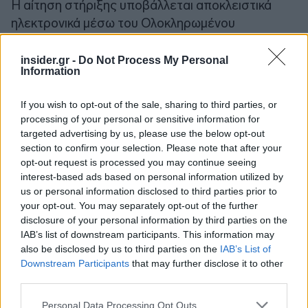
H αίτηση στήριξης υποβάλλεται αποκλειστικά
ηλεκτρονικά μέσω του Ολοκληρωμένου
Πληροφοριακού Συστήματος Αγροτικής
Ανάπτυξης-ΟΠΣΑΑ (
www.opsaa.gr/RDIIS
),
insider.gr -
Do Not Process My Personal
Information
συνοδευόμενη από τα απαιτούμενα
δικαιολογητικά/έγγραφα.
If you wish to opt-out of the sale, sharing to third parties, or
processing of your personal or sensitive information for
targeted advertising by us, please use the below opt-out
section to confirm your selection. Please note that after your
opt-out request is processed you may continue seeing
interest-based ads based on personal information utilized by
us or personal information disclosed to third parties prior to
your opt-out. You may separately opt-out of the further
disclosure of your personal information by third parties on the
IAB’s list of downstream participants. This information may
also be disclosed by us to third parties on the
IAB’s List of
Downstream Participants
that may further disclose it to other
third parties.
Please note that this website/app uses one or more Google
Personal Data Processing Opt Outs